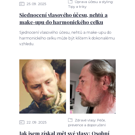
Úprava účesu a styling:
25
09
2025
Tipy a triky
Sjednocení vlasového účesu, nehtů a
make-upu do harmonického celku
Sjednocení vlasového účesu, nehtů a make-upu do
harmonického celku může být klíčem k dokonalému
vzhledu.
Zdravé vlasy: Péče,
22
09
2025
prevence a doporučení
Jak jsem získal zpět své vlasy: Osobní