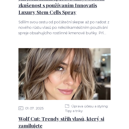
zkušenost s používaním Innovatis
Luxury Stem Cells Spray
Sdílím svou cestu od počáteční skepse až po radost z
nového růstu vlasů po několikaměsíčním používání
spreje obsahujícího rostlinné kmenové buňky. Pří...
Úprava účesu a styling:
01
07
2025
Tipy a triky
Wolf Cut: Trendy střih vlasů, který si
zamilujete