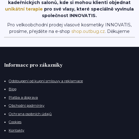
kadeřnických salonů, kde si mohou klienti objednat
unikátní terapie
pro své vlasy, které speciálně vyvinula
společnost INNOVATIS.
Pro velkoobchodní prodej vlasové kosmetiky INNOVATIS,
prosíme, přejděte na e-shop
shop.outbug.cz
. Děkujeme
Informace pro zákazníky
Odstoupení od kupní smlouvy a reklamace
Blog
Platba a doprava
Obchodní podmínky
Ochrana osobních údajů
Cookies
Kontakty