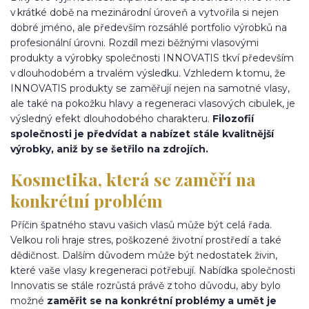
v krátké době na mezinárodní úroveň a vytvořila si nejen
dobré jméno, ale především rozsáhlé portfolio výrobků na
profesionální úrovni. Rozdíl mezi běžnými vlasovými
produkty a výrobky společnosti INNOVATIS tkví především
v dlouhodobém a trvalém výsledku. Vzhledem k tomu, že
INNOVATIS produkty se zaměřují nejen na samotné vlasy,
ale také na pokožku hlavy a regeneraci vlasových cibulek, je
výsledný efekt dlouhodobého charakteru.
Filozofií
společnosti je předvídat a nabízet stále kvalitnější
výrobky, aniž by se šetřilo na zdrojích.
Kosmetika, která se zaměří na
konkrétní problém
Příčin špatného stavu vašich vlasů může být celá řada.
Velkou roli hraje stres, poškozené životní prostředí a také
dědičnost. Dalším důvodem může být nedostatek živin,
které vaše vlasy k regeneraci potřebují. Nabídka společnosti
Innovatis se stále rozrůstá právě z toho důvodu, aby bylo
možné
zaměřit se na konkrétní problémy a umět je