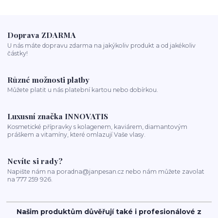
masáž hlavy
mytí vlasů
blond vlasy
kudrnaté vlasy
Ztráta a obnova lesku vlasů
mastné vlasy
UV záření
Mořská voda
Chlor z bazénu
domácí péče o vlasy
ionizace při fénování
Doprava ZDARMA
U nás máte dopravu zdarma na jakýkoliv produkt a od jakékoliv
částky!
Různé možnosti platby
Můžete platit u nás platební kartou nebo dobírkou.
Luxusní značka INNOVATIS
Kosmetické přípravky s kolagenem, kaviárem, diamantovým
práškem a vitamíny, které omlazují Vaše vlasy.
Nevíte si rady?
Napište nám na poradna@janpesan.cz nebo nám můžete zavolat
na 777 259 926.
Našim produktům důvěřují také i profesionálové z