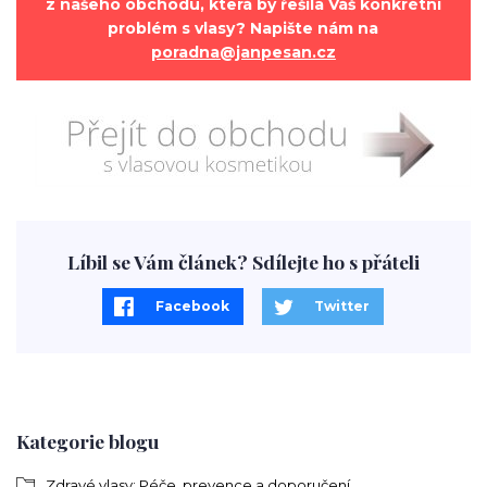
z našeho obchodu, která by řešila Váš konkrétní
problém s vlasy? Napište nám na
poradna@janpesan.cz
Líbil se Vám článek? Sdílejte ho s přáteli
Facebook
Twitter
Kategorie blogu
Zdravé vlasy: Péče, prevence a doporučení