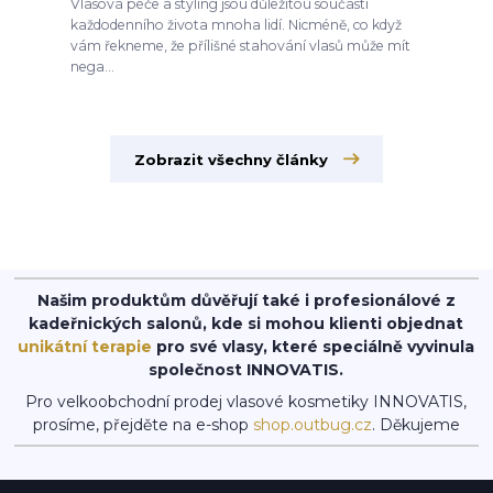
Vlasová péče a styling jsou důležitou součástí
každodenního života mnoha lidí. Nicméně, co když
vám řekneme, že přílišné stahování vlasů může mít
nega...
Zobrazit všechny články
Našim produktům důvěřují také i profesionálové z
kadeřnických salonů, kde si mohou klienti objednat
unikátní terapie
pro své vlasy, které speciálně vyvinula
společnost INNOVATIS.
Pro velkoobchodní prodej vlasové kosmetiky INNOVATIS,
prosíme, přejděte na e-shop
shop.outbug.cz
. Děkujeme