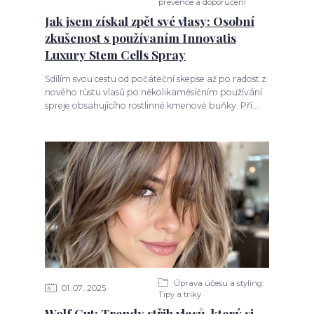
prevence a doporučení
Jak jsem získal zpět své vlasy: Osobní
zkušenost s používaním Innovatis
Luxury Stem Cells Spray
Sdílím svou cestu od počáteční skepse až po radost z
nového růstu vlasů po několikaměsíčním používání
spreje obsahujícího rostlinné kmenové buňky. Pří...
Úprava účesu a styling:
01
07
2025
Tipy a triky
Wolf Cut: Trendy střih vlasů, který si