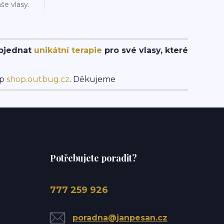
še vlasy.
objednat
unikátní terapie
pro své vlasy, které
op
shop.outbug.cz
. Děkujeme
Potřebujete poradit?
777 259 926
poradna@janpesan.cz