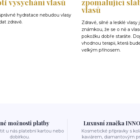
ti vysychání vlasů
zpomalující slá
vlasů
správné hydratace nebudou vlasy
at zdravě.
Zdravé, silné a lesklé vlasy 
známkou, že se o ně a vla
pokožku dobře staráte. Dop
vhodnou terapii, která bud
velkým přínosem.
né možnosti platby
Luxusní značka INN
it u nás platební kartou nebo
Kosmetické přípravky s k
dobírkou.
kaviárem, diamantovým p