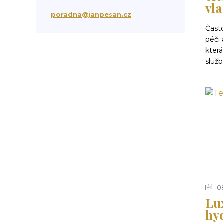
vl
suchá vlasová péče
třepění vlasů
poradna@janpesan.cz
chemicky poškozené vlasy
Často
krepatění vlasů
péči 
antikoncepce a padání vlasů
která
chemoterapie
antibiotika
kortikoidy
služb
objem vlasů
správné česání vlasů
podpora růstu vlasů
stárnutí vlasů
kondicionér
masáž hlavy
mytí vlasů
blond vlasy
kudrnaté vlasy
Ztráta a obnova lesku vlasů
mastné vlasy
UV záření
Mořská voda
Chlor z bazénu
domácí péče o vlasy
ionizace při fénování
0
Lu
hy