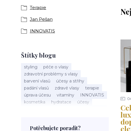
Terapie
Ne
Jan Pešan
INNOVATIS
Štítky blogu
styling
péče o vlasy
zdravotní problémy s vlasy
barvení vlasů
účesy a střihy
padání vlasů
zdravé vlasy
terapie
úprava účesu
vitamíny
INNOVATIS
0
kosmetika
hydratace
účesy
Ce
pokožka hlavy
příčesky
kadeřnictví
lux
baleáž
tonovač
přeliv
do
permanentní barva
suché vlasy
ele
Potřebujete poradit?
Jan Pešan
složení
uv ochrana