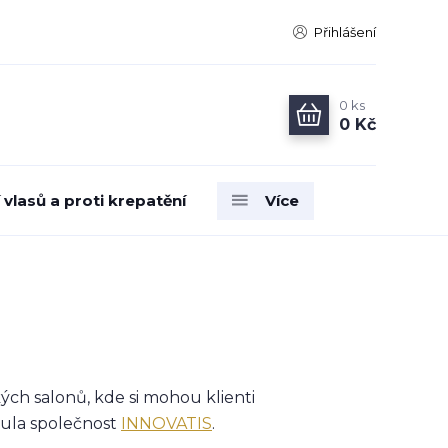
Přihlášení
0
ks
0 Kč
vlasů a proti krepatění
Více
ých salonů, kde si mohou klienti
inula společnost
INNOVATIS
.