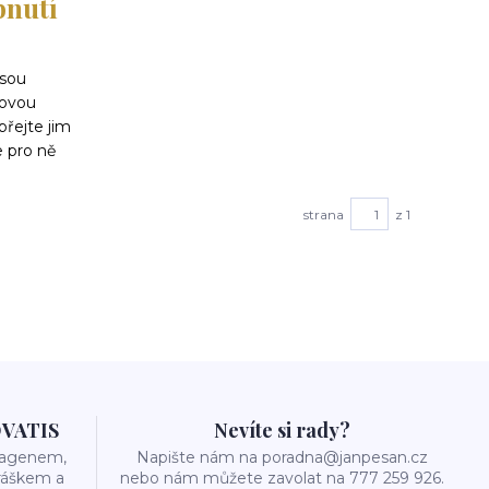
bnutí
jsou
sovou
řejte jim
e pro ně
strana
z 1
OVATIS
Nevíte si rady?
olagenem,
Napište nám na poradna@janpesan.cz
ráškem a
nebo nám můžete zavolat na 777 259 926.