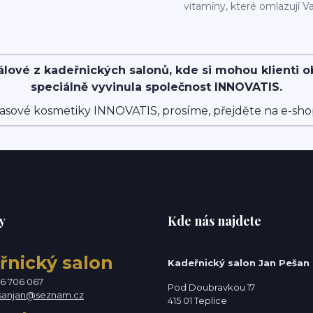
vitamíny, které omlazují Va
álové z kadeřnických salonů, kde si mohou klienti 
speciálně vyvinula společnost INNOVATIS.
asové kosmetiky INNOVATIS, prosíme, přejděte na e-sh
y
Kde nás najdete
řnický salon
Kadeřnický salon Jan Pešan
76 706 067
Pod Doubravkou 17
sanjan@seznam.cz
415 01 Teplice