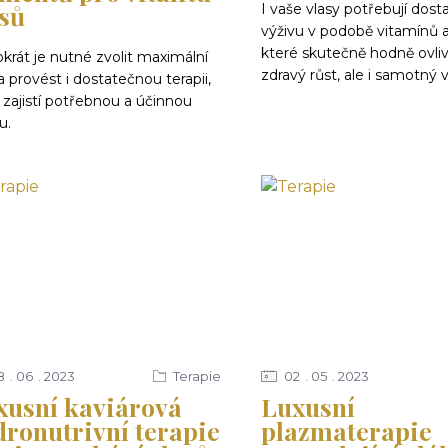
asů
I vaše vlasy potřebují dos
výživu v podobě vitamínů a
které skutečně hodně ovliv
krát je nutné zvolit maximální
zdravý růst, ale i samotný 
a provést i dostatečnou terapii,
 zajistí potřebnou a účinnou
u.
8
06
2023
Terapie
02
05
2023
xusní kaviárová
Luxusní
dronutrivní terapie
plazmaterapie