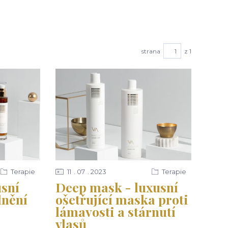
strana
z 1
Terapie
11
07
2023
Terapie
usní
Deep mask - luxusní
lnění
ošetřující maska proti
lámavosti a stárnutí
vlasů