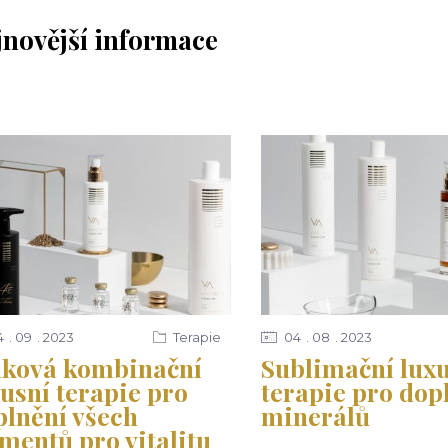
jnovější informace
4
09
2023
Terapie
04
08
2023
lková kombinační
Sublimační lux
usní terapie pro
terapie pro dop
plnění všech
minerálů
mentů pro vitalitu