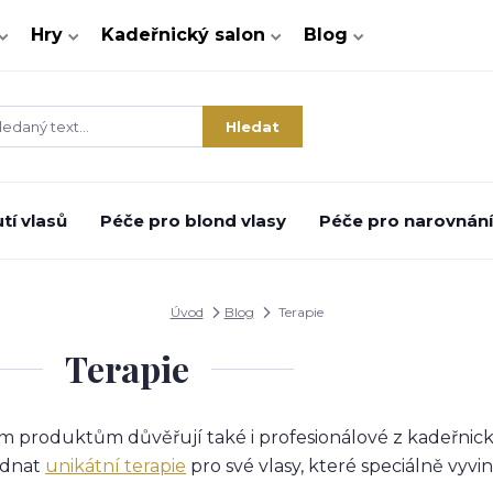
Hry
Kadeřnický salon
Blog
Hledat
tí vlasů
Péče pro blond vlasy
Péče pro narovnání 
Úvod
Blog
Terapie
Terapie
m produktům důvěřují také i profesionálové z kadeřnick
ednat
unikátní terapie
pro své vlasy, které speciálně vyv