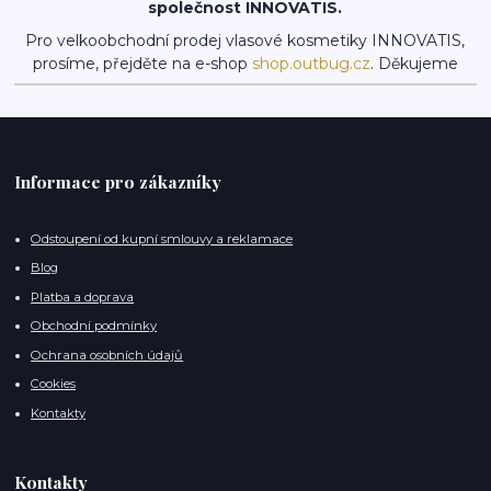
společnost INNOVATIS.
Pro velkoobchodní prodej vlasové kosmetiky INNOVATIS,
prosíme, přejděte na e-shop
shop.outbug.cz
. Děkujeme
Informace pro zákazníky
Odstoupení od kupní smlouvy a reklamace
Blog
Platba a doprava
Obchodní podmínky
Ochrana osobních údajů
Cookies
Kontakty
Kontakty