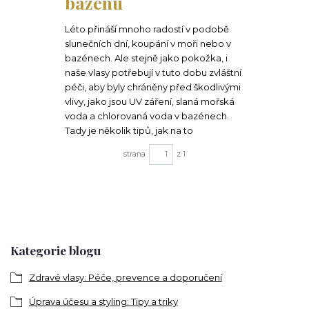
bazénu
Léto přináší mnoho radostí v podobě
slunečních dní, koupání v moři nebo v
bazénech. Ale stejně jako pokožka, i
naše vlasy potřebují v tuto dobu zvláštní
péči, aby byly chráněny před škodlivými
vlivy, jako jsou UV záření, slaná mořská
voda a chlorovaná voda v bazénech.
Tady je několik tipů, jak na to
strana
z 1
Kategorie blogu
Zdravé vlasy: Péče, prevence a doporučení
Úprava účesu a styling: Tipy a triky