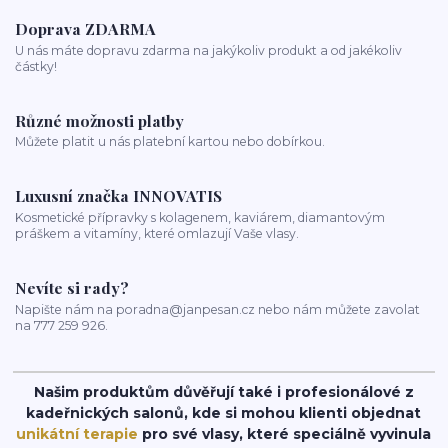
Mořská voda
Chlor z bazénu
domácí péče o vlasy
ionizace při fénování
Doprava ZDARMA
U nás máte dopravu zdarma na jakýkoliv produkt a od jakékoliv
částky!
Různé možnosti platby
Můžete platit u nás platební kartou nebo dobírkou.
Luxusní značka INNOVATIS
Kosmetické přípravky s kolagenem, kaviárem, diamantovým
práškem a vitamíny, které omlazují Vaše vlasy.
Nevíte si rady?
Napište nám na poradna@janpesan.cz nebo nám můžete zavolat
na 777 259 926.
Našim produktům důvěřují také i profesionálové z
kadeřnických salonů, kde si mohou klienti objednat
unikátní terapie
pro své vlasy, které speciálně vyvinula