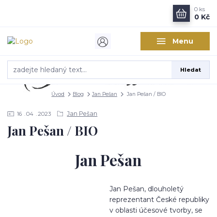
0
ks
0 Kč
Menu
Hledat
Úvod
Blog
Jan Pešan
Jan Pešan / BIO
Jan Pešan
16
04
2023
Jan Pešan / BIO
Jan Pešan
Jan Pešan, dlouholetý
reprezentant České republiky
v oblasti účesové tvorby, se