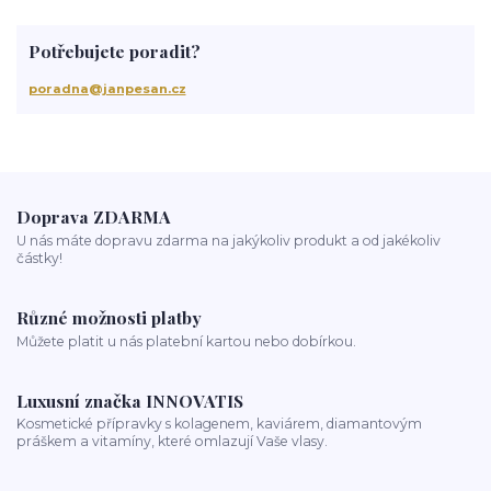
baleáž
tonovač
přeliv
permanentní barva
suché vlasy
Jan Pešan
složení
uv ochrana
suchá vlasová péče
Potřebujete poradit?
třepění vlasů
chemicky poškozené vlasy
krepatění vlasů
antikoncepce a padání vlasů
chemoterapie
antibiotika
poradna@janpesan.cz
kortikoidy
objem vlasů
správné česání vlasů
podpora růstu vlasů
stárnutí vlasů
kondicionér
masáž hlavy
mytí vlasů
blond vlasy
kudrnaté vlasy
Ztráta a obnova lesku vlasů
mastné vlasy
UV záření
Mořská voda
Chlor z bazénu
domácí péče o vlasy
ionizace při fénování
Doprava ZDARMA
U nás máte dopravu zdarma na jakýkoliv produkt a od jakékoliv
částky!
Různé možnosti platby
Můžete platit u nás platební kartou nebo dobírkou.
Luxusní značka INNOVATIS
Kosmetické přípravky s kolagenem, kaviárem, diamantovým
práškem a vitamíny, které omlazují Vaše vlasy.