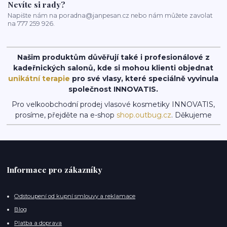
Nevíte si rady?
Napište nám na poradna@janpesan.cz nebo nám můžete zavolat
na 777 259 926.
Našim produktům důvěřují také i profesionálové z
kadeřnických salonů, kde si mohou klienti objednat
unikátní terapie
pro své vlasy, které speciálně vyvinula
společnost INNOVATIS.
Pro velkoobchodní prodej vlasové kosmetiky INNOVATIS,
prosíme, přejděte na e-shop
shop.outbug.cz
. Děkujeme
Informace pro zákazníky
Odstoupení od kupní smlouvy a reklamace
Blog
Platba a doprava