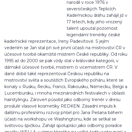
narodil v roce 1976 v
severočeských Teplicích.
Kadeřnickou dráhu zahájil již v
17 letech, kdy jeho vrozený
talent upoutal pozornost
legendární trenérky české
kadeřnické reprezentace, Ireny Padevítové. S jejím
vedením se Jan stal při své první účasti na mistrovství ČR v
účesové tvorbě okamžitě mistrem České republiky. Od roku
1995 až do 2000 se pak vždy stal v královské kategorii, v
dámské účesové tvorbě, mistrem či vicemistrem ČR. V
dané době také reprezentoval Českou republiku na
mistrovství světa a soutěžích Evropského poháru, které se
konaly v Rusku, Řecku, Francii, Rakousku, Německu, Belgii a
Lucembursku, i mnoha mezinárodních festivalech v oblasti
hairstylingu. Zároveň působil jako odborný trenér v dresu
proslulé vlasové kosmetiky REDKEN. Zásadní impuls k
dalšímu profesnímu rozvoji přišel pro Jana Pešana během
účasti na workshopu ve Washingtonu, kde se setkal se
světovou špičkou. Zahájil spolupráci jako odborný poradce
značky WELLA, v rámci kterého na velké řadě vystoupení a