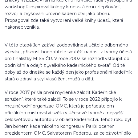
workshopů inspiroval kolegy k neustálému zlepšování,
rozvoji a zvyšování úrovně kadeřnictví jako oboru.
Propagoval zde také vytvoření velké knihy účesů, která
nakonec vznikla.
V této etapě Jan zažíval zodpovědnost učitele odborného
výcviku, přísnost hodnotitele soutěží i radost z tvorby účesů
pro finalistky MISS ČR. V roce 2002 se rozhodl vstoupit do
podnikání a odejít z „velkého kadeřnického světa“. Od té
doby až do dneška se každý den jako profesionální kadeřník
stará o zdraví a styl vlasů žen, mužů a dětí.
V roce 2017 přišla první myšlenka založit Kadeřnické
sdružení, které také založil. To se v roce 2022 připojilo k
mezinárodní organizaci OMC, která je pořadatelem
oficiálního mistrovství světa v účesové tvorbě a nejvyšší
celosvětovou autoritou v oblasti kadeřnictví. Téhož roku byl
Jan během kadeřnického kongresu v Paříži oceněn
prezidentem OMC, Salvatorem Foderou, za celoživotní dílo