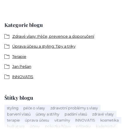
Kategorie blogu
Zdravé vlasy: Péče, prevence a doporučení
Úprava účesu a styling: Tipy a triky
Terapie
Jan Pešan
INNOVATIS
Štítky blogu
styling
péče o vlasy
zdravotní problémy s vlasy
barvení vlasů
účesy a střihy
padání vlasů
zdravé vlasy
terapie
úprava účesu
vitamíny
INNOVATIS
kosmetika
hydratace
účesy
pokožka hlavy
příčesky
kadeřnictví