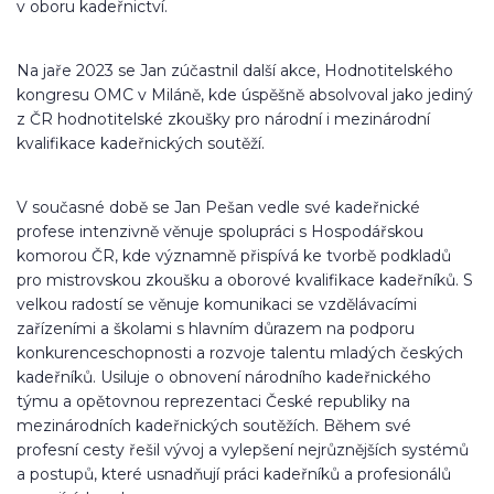
v oboru kadeřnictví.
Na jaře 2023 se Jan zúčastnil další akce, Hodnotitelského
kongresu OMC v Miláně, kde úspěšně absolvoval jako jediný
z ČR hodnotitelské zkoušky pro národní i mezinárodní
kvalifikace kadeřnických soutěží.
V současné době se Jan Pešan vedle své kadeřnické
profese intenzivně věnuje spolupráci s Hospodářskou
komorou ČR, kde významně přispívá ke tvorbě podkladů
pro mistrovskou zkoušku a oborové kvalifikace kadeřníků. S
velkou radostí se věnuje komunikaci se vzdělávacími
zařízeními a školami s hlavním důrazem na podporu
konkurenceschopnosti a rozvoje talentu mladých českých
kadeřníků. Usiluje o obnovení národního kadeřnického
týmu a opětovnou reprezentaci České republiky na
mezinárodních kadeřnických soutěžích. Během své
profesní cesty řešil vývoj a vylepšení nejrůznějších systémů
a postupů, které usnadňují práci kadeřníků a profesionálů