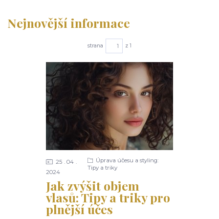
Nejnovější informace
strana
z 1
Úprava účesu a styling:
25
04
Tipy a triky
2024
Jak zvýšit objem
vlasů: Tipy a triky pro
plnější účes