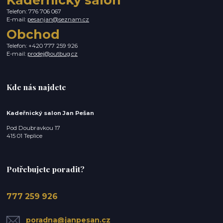
Telefon: 776 706 067
E-mail:
pesanjan@seznam.cz
Obchod
Telefon: +420 777 259 926
E-mail:
prodej@outbug.cz
Kde nás najdete
Kadeřnický salon Jan Pešan
Pod Doubravkou 17
415 01 Teplice
Potřebujete poradit?
777 259 926
poradna@janpesan.cz