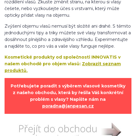
rozdělení vlasů. Zkuste změnit stranu, na kterou si vlasy
češete, nebo vyzkoušejte účes s vrstvami, který může
opticky přidat vlasy na objemu.
Zvýšení objemu vlasů nemusí být složité ani drahé. S těmito
jednoduchými tipy a triky můžete své vlasy transformovat a
dosáhnout plnějšího a zdravějšího vzhledu. Experimentujte
a najděte to, co pro vás a vaše vlasy funguje nejlépe.
Kosmetické produkty od společnosti INNOVATIS v
našem obchodě pro objem vlasů:
Zobrazit seznam
produktů.
Potřebujete poradit s výběrem vlasové kosmetiky
z našeho obchodu, která by řešila Váš konkrétní
problém s vlasy? Napište nám na
poradna@janpesan.cz