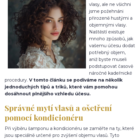
vlasy, ale ne všichni
jsme požehnáni
přirozeně hustými a
objemnými vlasy.
Naštěstí existuje
mnoho způsobů, jak
vašemu účesu dodat
potřebný objem,
aniž byste museli
podstupovat časově
náročné kadeřnické
procedury.
V tomto článku se podíváme na několik
jednoduchých tipů a triků, které vám pomohou
dosáhnout plnějšího vzhledu účesu.
Správné mytí vlasů a ošetření
pomocí kondicionéru
Při výběru šamponu a kondicionéru se zaměřte na ty, které
jsou speciálně určené pro zvýšení objemu vlasů. Tyto