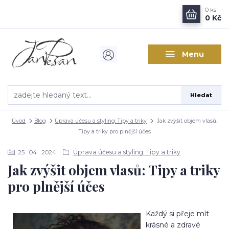
0
ks
0 Kč
Menu
Hledat
Úvod
Blog
Úprava účesu a styling: Tipy a triky
Jak zvýšit objem vlasů:
Tipy a triky pro plnější účes
Úprava účesu a styling: Tipy a triky
25
04
2024
Jak zvýšit objem vlasů: Tipy a triky
pro plnější účes
Každý si přeje mít
krásné a zdravé