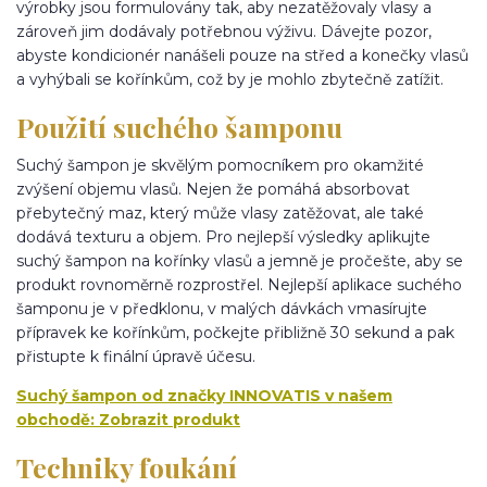
výrobky jsou formulovány tak, aby nezatěžovaly vlasy a
zároveň jim dodávaly potřebnou výživu. Dávejte pozor,
abyste kondicionér nanášeli pouze na střed a konečky vlasů
a vyhýbali se kořínkům, což by je mohlo zbytečně zatížit.
Použití suchého šamponu
Suchý šampon je skvělým pomocníkem pro okamžité
zvýšení objemu vlasů. Nejen že pomáhá absorbovat
přebytečný maz, který může vlasy zatěžovat, ale také
dodává texturu a objem. Pro nejlepší výsledky aplikujte
suchý šampon na kořínky vlasů a jemně je pročešte, aby se
produkt rovnoměrně rozprostřel. Nejlepší aplikace suchého
šamponu je v předklonu, v malých dávkách vmasírujte
přípravek ke kořínkům, počkejte přibližně 30 sekund a pak
přistupte k finální úpravě účesu.
Suchý šampon od značky INNOVATIS v našem
obchodě: Zobrazit produkt
Techniky foukání