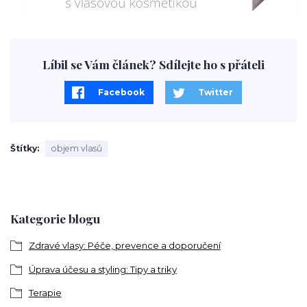
Líbil se Vám článek? Sdílejte ho s přáteli
Facebook
Twitter
Štítky
objem vlasů
Kategorie blogu
Zdravé vlasy: Péče, prevence a doporučení
Úprava účesu a styling: Tipy a triky
Terapie