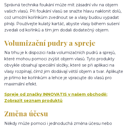
Správná technika foukání může mít zásadní vliv na objem
vašich vlasů. Při foukání vlasů se snažte hlavu naklonit dolů,
což umožní kořínkům zvednout se a vlasy budou vypadat
plněji. Používejte kulatý kartáč, abyste vlasy během sušení
zvedali od kořínků a tím jim dodali dodatečný objem.
Volumizační pudry a spreje
Na trhu je k dispozici řada volumizačních pudrů a sprejů,
které mohou pomoci zvýšit objem vlasů. Tyto produkty
obvykle obsahují speciální složky, které se při aplikaci na
vlasy rozpínají, čímž jim dodávají větší objem a tvar. Aplikujte
je přímo ke kořínkům a lehce je vpracujte do vlasů pro
maximální efekt.
Spreje od značky INNOVATIS v našem obchodě:
Zobrazit seznam produktů
Změna účesu
Někdy může pomoci i jednoduchá změna účesu nebo