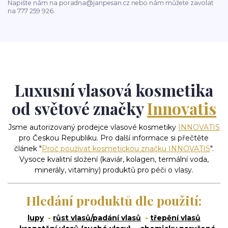
Napište nám na poradna@janpesan.cz nebo nám můžete zavolat
na 777 259 926.
Luxusní vlasová kosmetika
od světové značky
Innovatis
Jsme autorizovaný prodejce vlasové kosmetiky
INNOVATIS
pro Českou Republiku. Pro další informace si přečtěte
článek "
Proč používat kosmetickou značku INNOVATIS
".
Vysoce kvalitní složení (kaviár, kolagen, termální voda,
minerály, vitamíny) produktů pro péči o vlasy.
Hledání produktů dle použití:
lupy
-
růst vlasů/padání vlasů
-
třepění vlasů