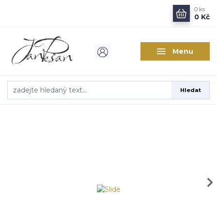
0
ks
0 Kč
Menu
Hledat