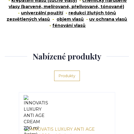
-
krepatění vlasů (suché vlasy)
-
chemicky narušené
vlasy (barvené, melírované, přelivované, tónované)
-
univerzální použití
-
redukci žlutých tónů
zesvětlených vlasů
-
objem vlasů
-
uv ochrana vlasů
-
fénování vlasů
Nabízené produkty
Produkty