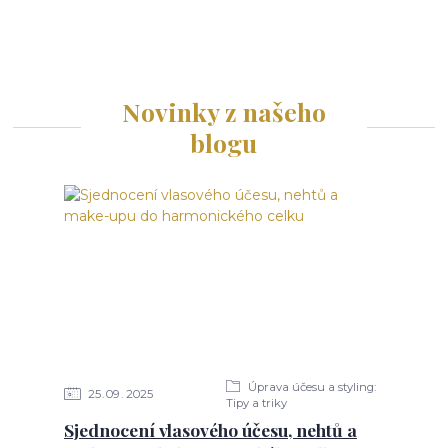
Novinky z našeho
blogu
Úprava účesu a styling:
25
09
2025
Tipy a triky
Sjednocení vlasového účesu, nehtů a