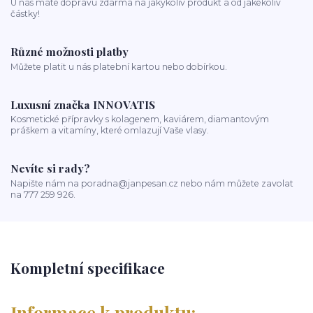
U nás máte dopravu zdarma na jakýkoliv produkt a od jakékoliv
částky!
Různé možnosti platby
Můžete platit u nás platební kartou nebo dobírkou.
Luxusní značka INNOVATIS
Kosmetické přípravky s kolagenem, kaviárem, diamantovým
práškem a vitamíny, které omlazují Vaše vlasy.
Nevíte si rady?
Napište nám na poradna@janpesan.cz nebo nám můžete zavolat
na 777 259 926.
Kompletní specifikace
Informace k produktu: