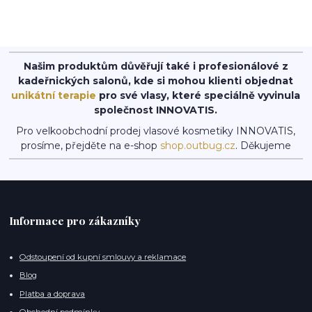
Našim produktům důvěřují také i profesionálové z
kadeřnických salonů, kde si mohou klienti objednat
unikátní terapie
pro své vlasy, které speciálně vyvinula
společnost INNOVATIS.
Pro velkoobchodní prodej vlasové kosmetiky INNOVATIS,
prosíme, přejděte na e-shop
shop.outbug.cz
. Děkujeme
Informace pro zákazníky
Odstoupení od kupní smlouvy a reklamace
Blog
Platba a doprava