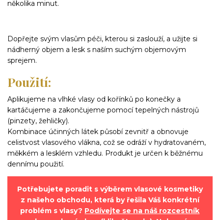
několika minut.
Dopřejte svým vlasům péči, kterou si zaslouží, a užijte si
nádherný objem a lesk s naším suchým objemovým
sprejem.
Použití:
Aplikujeme na vlhké vlasy od kořínků po konečky a
kartáčujeme a zakončujeme pomocí tepelných nástrojů
(pinzety, žehličky).
Kombinace účinných látek působí zevnitř a obnovuje
celistvost vlasového vlákna, což se odráží v hydratovaném,
měkkém a lesklém vzhledu. Produkt je určen k běžnému
dennímu použití.
Potřebujete poradit s výběrem vlasové kosmetiky
z našeho obchodu, která by řešila Váš konkrétní
problém s vlasy?
Podívejte se na náš rozcestník