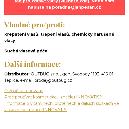
rad pro zdravé vlasy (klikněte zde).
Nebo nám
napište na
poradna@janpesan.cz
Vhodné pro/proti:
Krepatění vlasů, třepění vlasů, chemicky narušené
vlasy
Suchá vlasová péče
Další informace:
Distributor:
OUTBUG s.r.o. , gen. Svobody 1193, 415 01
Teplice, e-mail: prodej@outbug.cz
O značce Innovatis
Proč používat kosmetickou značku INNOVATIS?
Informace o vitamínech, proteinech a dalších složkách ve
vlasové kosmetice INNOVATIS.