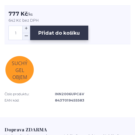
777 Kč
/
ks
642 Kč
bez DPH
Přidat do košíku
Číslo produktu:
INN2006UPC&V
EAN kód:
8437019455583
Doprava ZDARMA