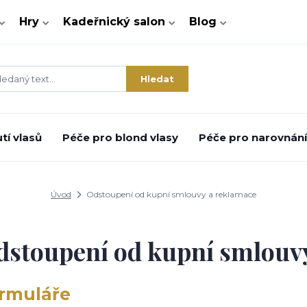
Hry
Kadeřnický salon
Blog
Hledat
tí vlasů
Péče pro blond vlasy
Péče pro narovnání 
Úvod
Odstoupení od kupní smlouvy a reklamace
stoupení od kupní smlouv
rmuláře