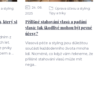
24
06
a styling:
Úprava účesu a styling:
Tipy a triky
2025
, který si
Přílišné stahování vlasů a padání
vlasů: Jak škodlivé mohou být pevné
účesy?
jedním z
h let.
Vlasová péče a styling jsou důležitou
e prvky
součástí každodenního života mnoha
pem a ...
lidí. Nicméně, co když vám řekneme, že
přílišné stahování vlasů může mít
nega...