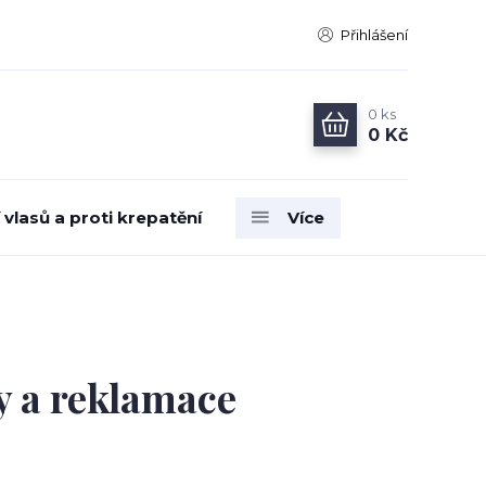
Přihlášení
0
ks
0 Kč
vlasů a proti krepatění
Více
y a reklamace