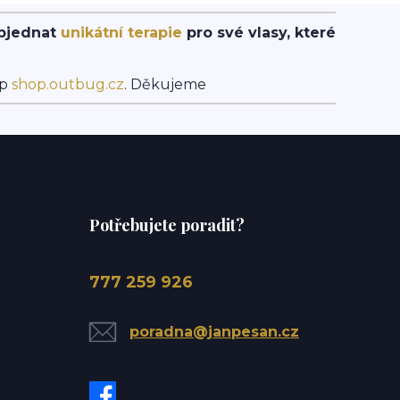
objednat
unikátní terapie
pro své vlasy, které
op
shop.outbug.cz
. Děkujeme
Potřebujete poradit?
777 259 926
poradna@janpesan.cz