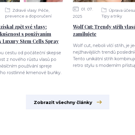
01
07
Zdravé vlasy: Péče,
Úprava účesu 
prevence a doporučení
Tipy a triky
2025
získal zpět své vlasy:
Wolf Cut: Trendy střih vlasů
kušenost s používaním
zamilujete
s Luxury Stem Cells Spray
Wolf cut, neboli vlčí střih, je 
nejžhavějších trendů posledníc
ou cestu od počáteční skepse
Tento unikátní střih kombinuj
ost z nového růstu vlasů po
retro stylu s moderním přístu
ěsíčním používání spreje
ího rostlinné kmenové buňky.
Zobrazit všechny články