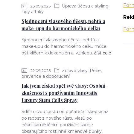
Form
Úprava účesu a styling:
25.09.2025
Tipy a triky
Rek
Sjednocení vlasového účesu, nehtů a
make-upu do harmonického celku
Form
Sjednocení vlasového účesu, nehtů a
make-upu do harmonického celku může
být klíčem k dokonalému vzhledu.
číst celé
Zdravé vlasy: Péče,
22.09.2025
prevence a doporučení
Jak jsem získal zpět své vlasy: Osobní
zkušenost s používaním Innovatis
Luxury Stem Cells Spray
Sdílím svou cestu od počáteční skepse až
po radost z nového růstu vlasů po
několikaměsíčním používání spreje
obsahujícího rostlinné kmenové buňky.