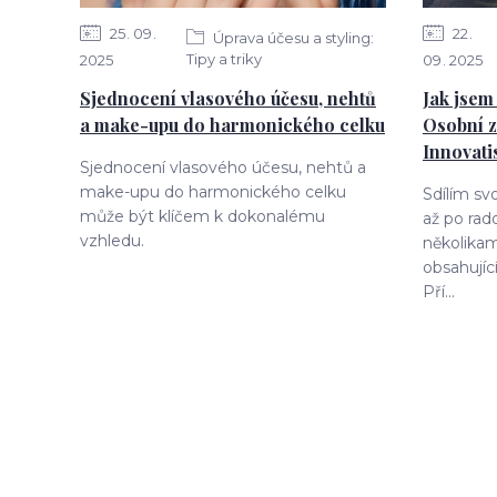
25
09
22
Úprava účesu a styling:
Tipy a triky
2025
09
2025
Sjednocení vlasového účesu, nehtů
Jak jsem 
a make-upu do harmonického celku
Osobní z
Innovati
Sjednocení vlasového účesu, nehtů a
make-upu do harmonického celku
Sdílím sv
může být klíčem k dokonalému
až po rad
vzhledu.
několikam
obsahujíc
Pří...