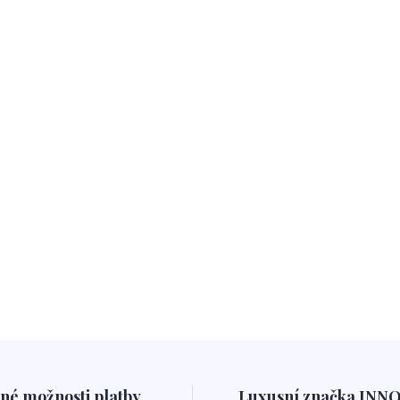
né možnosti platby
Luxusní značka INN