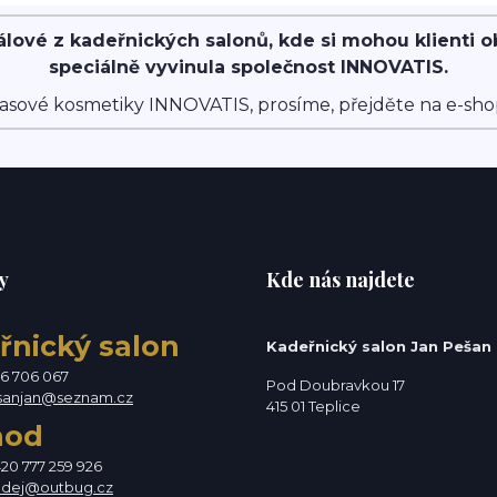
álové z kadeřnických salonů, kde si mohou klienti 
speciálně vyvinula společnost INNOVATIS.
asové kosmetiky INNOVATIS, prosíme, přejděte na e-sh
y
Kde nás najdete
řnický salon
Kadeřnický salon Jan Pešan
76 706 067
Pod Doubravkou 17
sanjan@seznam.cz
415 01 Teplice
hod
420 777 259 926
odej@outbug.cz