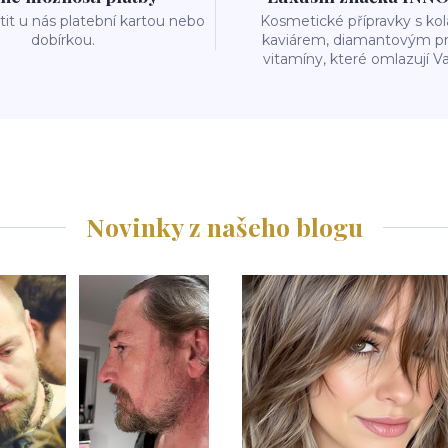
it u nás platební kartou nebo
Kosmetické přípravky s k
dobírkou.
kaviárem, diamantovým p
vitamíny, které omlazují Va
Novinky z našeho blogu