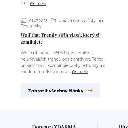
Pří...
číst celé
Úprava účesu a styling:
01.07.2025
Tipy a triky
Wolf Cut: Trendy střih vlasů, který si
zamilujete
Wolf cut, neboli vlčí střih, je jedním z
nejžhavějších trendů posledních let. Tento
unikátní střih kombinuje prvky retro stylu s
moderním přístupem a ...
číst celé
Zobrazit všechny články
Doprava ZDARMA
Růz