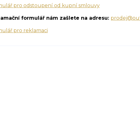
ulář pro odstoupení od kupní smlouvy
lamační formulář nám zašlete na adresu:
prodej@ou
ulář pro reklamaci