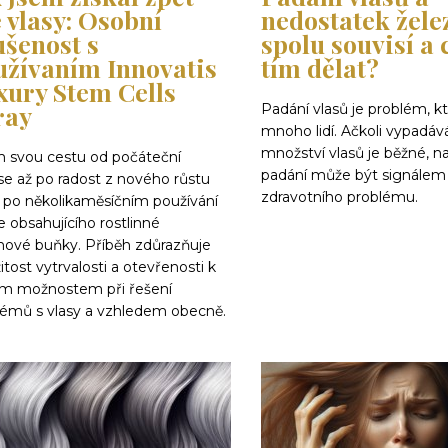
 vlasy: Osobní
nedostatek želez
ušenost s
spolu souvisí a 
užívaním Innovatis
tím dělat?
xury Stem Cells
ray
Padání vlasů je problém, kt
mnoho lidí. Ačkoli vypadáv
množství vlasů je běžné, 
ím svou cestu od počáteční
padání může být signálem
se až po radost z nového růstu
zdravotního problému.
ů po několikaměsíčním používání
e obsahujícího rostlinné
ové buňky. Příběh zdůrazňuje
itost vytrvalosti a otevřenosti k
m možnostem při řešení
lémů s vlasy a vzhledem obecně.