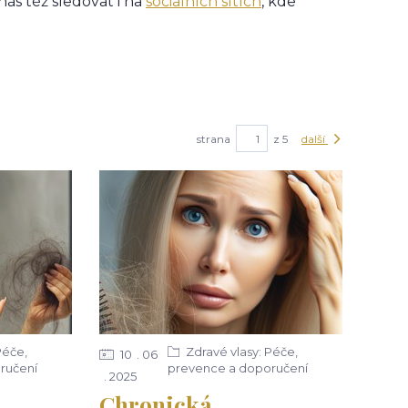
nás též sledovat i na
sociálních sítích
, kde
strana
z 5
další
Péče,
Zdravé vlasy: Péče,
10
06
ručení
prevence a doporučení
2025
Chronická