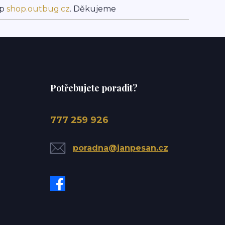
op
shop.outbug.cz
. Děkujeme
Potřebujete poradit?
777 259 926
poradna@janpesan.cz