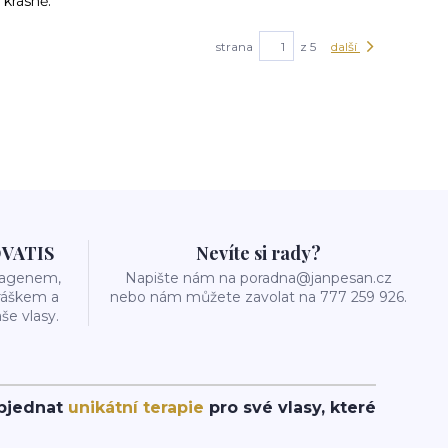
 krásně.
strana
z 5
další
OVATIS
Nevíte si rady?
olagenem,
Napište nám na poradna@janpesan.cz
ráškem a
nebo nám můžete zavolat na 777 259 926.
še vlasy.
objednat
unikátní terapie
pro své vlasy, které