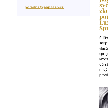
své
suchá vlasová péče
třepění vlasů
poradna@janpesan.cz
zk
chemicky poškozené vlasy
po
krepatění vlasů
Lu
antikoncepce a padání vlasů
Sp
chemoterapie
antibiotika
kortikoidy
objem vlasů
správné česání vlasů
Sdíl
podpora růstu vlasů
stárnutí vlasů
skep
kondicionér
masáž hlavy
mytí vlasů
vlas
blond vlasy
kudrnaté vlasy
sprej
Ztráta a obnova lesku vlasů
kmen
mastné vlasy
UV záření
důlež
Mořská voda
Chlor z bazénu
nový
domácí péče o vlasy
prob
ionizace při fénování