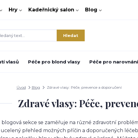
Hry
Kadeřnický salon
Blog
Hledat
tí vlasů
Péče pro blond vlasy
Péče pro narovnání 
Úvod
Blog
Zdravé vlasy: Péče, prevence a doporučení
Zdravé vlasy: Péče, preve
 blogová sekce se zaměřuje na různé zdravotní problémy t
ucelený přehled možných příčin a doporučených léčebn