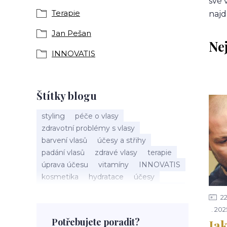
své 
Terapie
najd
Jan Pešan
Ne
INNOVATIS
Štítky blogu
styling
péče o vlasy
zdravotní problémy s vlasy
barvení vlasů
účesy a střihy
padání vlasů
zdravé vlasy
terapie
úprava účesu
vitamíny
INNOVATIS
kosmetika
hydratace
účesy
pokožka hlavy
příčesky
kadeřnictví
2
baleáž
tonovač
přeliv
202
permanentní barva
suché vlasy
Potřebujete poradit?
Jak
Jan Pešan
složení
uv ochrana