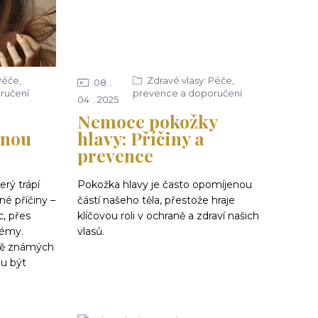
Péče,
Zdravé vlasy: Péče,
08
ručení
prevence a doporučení
04
2025
Nemoce pokožky
tnou
hlavy: Příčiny a
prevence
erý trápí
Pokožka hlavy je často opomíjenou
né příčiny –
částí našeho těla, přestože hraje
, přes
klíčovou roli v ochraně a zdraví našich
lémy.
vlasů.
ně známých
u být