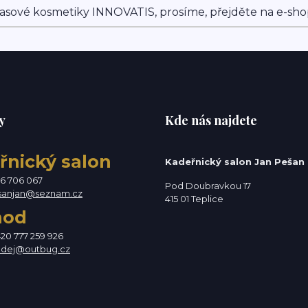
asové kosmetiky INNOVATIS, prosíme, přejděte na e-sh
y
Kde nás najdete
řnický salon
Kadeřnický salon Jan Pešan
76 706 067
Pod Doubravkou 17
sanjan@seznam.cz
415 01 Teplice
hod
420 777 259 926
odej@outbug.cz