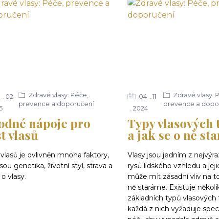
Zdravé vlasy: Péče,
Zdravé vlasy: 
02
04
11
prevence a doporučení
prevence a dopo
5
2024
odné nápoje pro
Typy vlasových 
t vlasů
a jak se o ně sta
vlasů je ovlivněn mnoha faktory,
Vlasy jsou jedním z nejvýra
jsou genetika, životní styl, strava a
rysů lidského vzhledu a jeji
o vlasy.
může mít zásadní vliv na to
ně staráme. Existuje několi
základních typů vlasových t
každá z nich vyžaduje spec