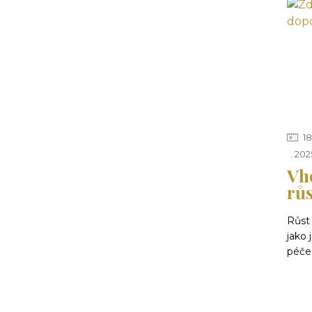
18
202
Vh
růs
Růst 
jako 
péče 