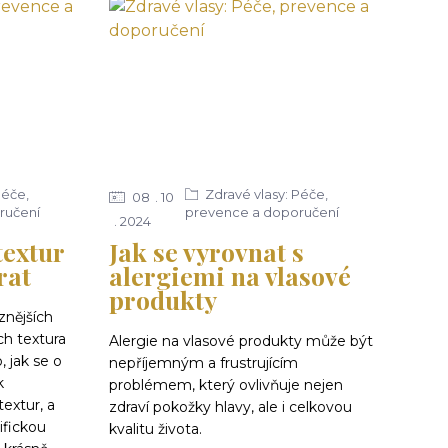
Péče,
Zdravé vlasy: Péče,
08
10
ručení
prevence a doporučení
2024
textur
Jak se vyrovnat s
rat
alergiemi na vlasové
produkty
znějších
ch textura
Alergie na vlasové produkty může být
, jak se o
nepříjemným a frustrujícím
k
problémem, který ovlivňuje nejen
extur, a
zdraví pokožky hlavy, ale i celkovou
ifickou
kvalitu života.