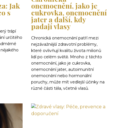
a: Jak
onemocnění, jako je
co s
cukrovka, onemocnění
jater a další, kdy
padají vlasy
erý trápí
ání určitého
Chronická onemocnění patří mezi
nadměrné
nejzávažnější zdravotní problémy,
 nějakého
které ovlivňují kvalitu života milionů
lidí po celém světě. Mnoho z těchto
onemocnění, jako je cukrovka,
onemocnění jater, autoimunitní
onemocnění nebo hormonální
poruchy, může mít vedlejší účinky na
různé části těla, včetně vlasů.