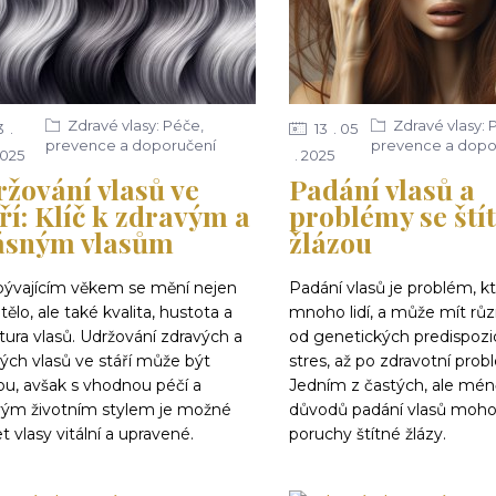
Zdravé vlasy: Péče,
Zdravé vlasy: 
3
13
05
prevence a doporučení
prevence a dopo
025
2025
žování vlasů ve
Padání vlasů a
ří: Klíč k zdravým a
problémy se ští
ásným vlasům
žlázou
ibývajícím věkem se mění nejen
Padání vlasů je problém, kt
tělo, ale také kvalita, hustota a
mnoho lidí, a může mít růz
tura vlasů. Udržování zdravých a
od genetických predispozic
ých vlasů ve stáří může být
stres, až po zdravotní prob
ou, avšak s vhodnou péčí a
Jedním z častých, ale mé
vým životním stylem je možné
důvodů padání vlasů moho
t vlasy vitální a upravené.
poruchy štítné žlázy.