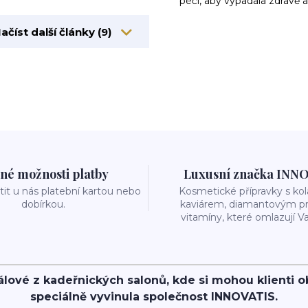
péči, aby vypadala zdravě a
ačíst další články (9)
né možnosti platby
Luxusní značka INN
it u nás platební kartou nebo
Kosmetické přípravky s k
dobírkou.
kaviárem, diamantovým p
vitamíny, které omlazují Va
álové z kadeřnických salonů, kde si mohou klienti 
speciálně vyvinula společnost INNOVATIS.