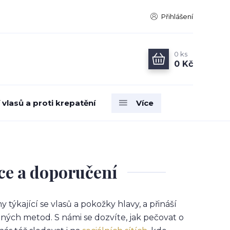
Přihlášení
0
ks
0 Kč
vlasů a proti krepatění
Více
nce a doporučení
ýkající se vlasů a pokožky hlavy, a přináší
ých metod. S námi se dozvíte, jak pečovat o