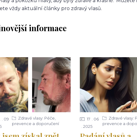
vlasy a pokožku hlavy, aby byly zdravé a krásné. Můžete 
ete vždy aktuální články pro zdravý vlasů.
jnovější informace
Zdravé vlasy: Péče,
Zdravé vlasy: 
2
09
17
06
prevence a doporučení
prevence a dopo
5
2025
 jsem získal zpět
Padání vlasů a