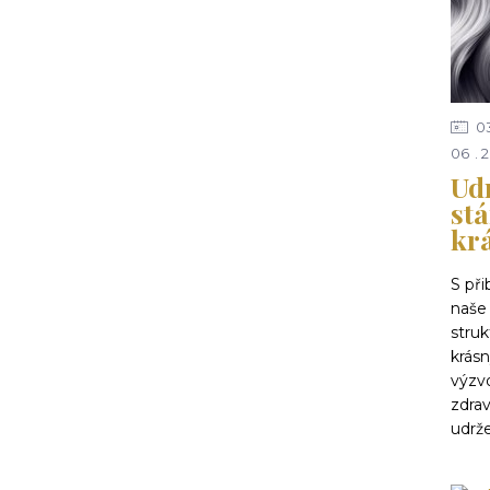
0
06
2
Udr
stá
kr
S př
naše 
struk
krásn
výzv
zdra
udrže