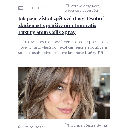
Zdravé vlasy: Péče,
22
09
2025
prevence a doporučení
Jak jsem získal zpět své vlasy: Osobní
zkušenost s používaním Innovatis
Luxury Stem Cells Spray
Sdílím svou cestu od počáteční skepse až po radost z
nového růstu vlasů po několikaměsíčním používání
spreje obsahujícího rostlinné kmenové buňky. Pří...
Úprava účesu a styling:
01
07
2025