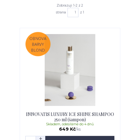
Zobrazuji 1-2 z 2
strana
z 1
INNOVATIS LUXURY ICE SHINE SHAMPOO
250 ml (šampon)
Skladem, odesíláme do 4 dnů
649 Kč
/
ks