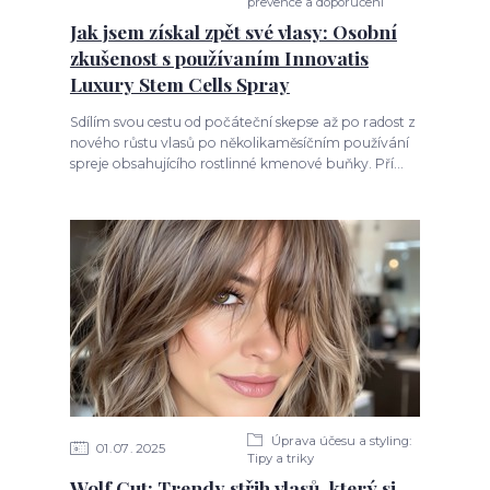
prevence a doporučení
Jak jsem získal zpět své vlasy: Osobní
zkušenost s používaním Innovatis
Luxury Stem Cells Spray
Sdílím svou cestu od počáteční skepse až po radost z
nového růstu vlasů po několikaměsíčním používání
spreje obsahujícího rostlinné kmenové buňky. Pří...
Úprava účesu a styling:
01
07
2025
Tipy a triky
Wolf Cut: Trendy střih vlasů, který si