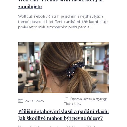
zamilujete
Wolf cut, neboli vlčí střih, je jedním z nejžhavějších
trendů posledních let. Tento unikátní střih kombinuje
prvky retro stylu s moderním přístupem a ...
Úprava účesu a styling:
24
06
2025
Tipy a triky
Přílišné stahování vlasů a padání vlasů:
Jak škodlivé mohou být pevné účesy?