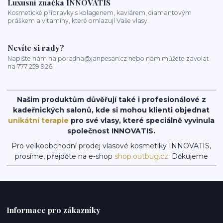
Luxusní značka INNOVATIS
Kosmetické přípravky s kolagenem, kaviárem, diamantovým
práškem a vitamíny, které omlazují Vaše vlasy.
Nevíte si rady?
Napište nám na poradna@janpesan.cz nebo nám můžete zavolat
na 777 259 926.
Našim produktům důvěřují také i profesionálové z
kadeřnických salonů, kde si mohou klienti objednat
unikátní terapie
pro své vlasy, které speciálně vyvinula
společnost INNOVATIS.
Pro velkoobchodní prodej vlasové kosmetiky INNOVATIS,
prosíme, přejděte na e-shop
shop.outbug.cz
. Děkujeme
Informace pro zákazníky