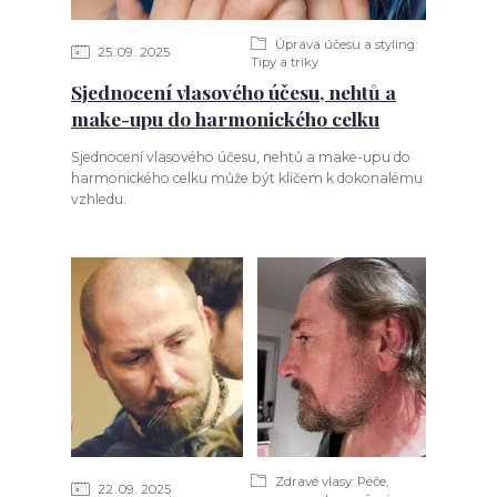
Úprava účesu a styling:
25
09
2025
Tipy a triky
Sjednocení vlasového účesu, nehtů a
make-upu do harmonického celku
Sjednocení vlasového účesu, nehtů a make-upu do
harmonického celku může být klíčem k dokonalému
vzhledu.
Zdravé vlasy: Péče,
22
09
2025