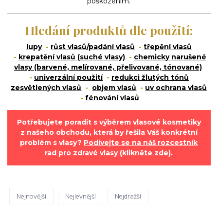
poškozením.
Hledání produktů dle použití:
lupy
-
růst vlasů/padání vlasů
-
třepění vlasů
-
krepatění vlasů (suché vlasy)
-
chemicky narušené
vlasy (barvené, melírované, přelivované, tónované)
-
univerzální použití
-
redukci žlutých tónů
zesvětlených vlasů
-
objem vlasů
-
uv ochrana vlasů
-
fénování vlasů
Potřebujete poradit s výběrem vlasové kosmetiky
z našeho obchodu, která by řešila Váš konkrétní
problém s vlasy?
Podívejte se na náš rozcestník
rad pro zdravé vlasy (klikněte zde).
Nejnovější
Nejlevnější
Nejdražší