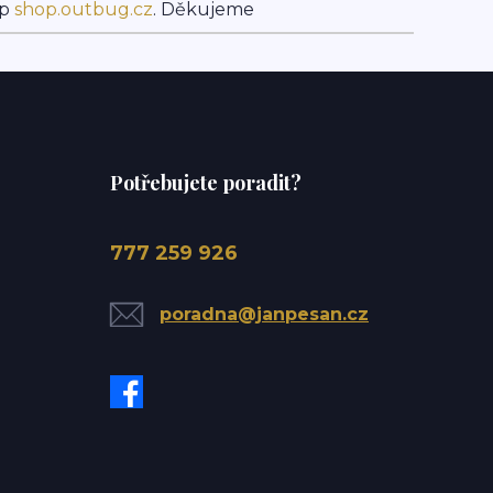
op
shop.outbug.cz
. Děkujeme
Potřebujete poradit?
777 259 926
poradna@janpesan.cz