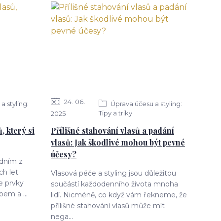
24
06
a styling:
Úprava účesu a styling:
Tipy a triky
2025
, který si
Přílišné stahování vlasů a padání
vlasů: Jak škodlivé mohou být pevné
účesy?
jedním z
h let.
Vlasová péče a styling jsou důležitou
e prvky
součástí každodenního života mnoha
pem a ...
lidí. Nicméně, co když vám řekneme, že
přílišné stahování vlasů může mít
nega...