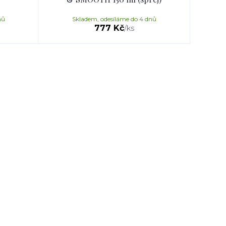
nů
Skladem, odesíláme do 4 dnů
777 Kč
/
ks