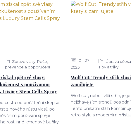
01
07
Zdravé vlasy: Péče,
Úprava účesu 
prevence a doporučení
Tipy a triky
2025
získal zpět své vlasy:
Wolf Cut: Trendy střih vlasů
kušenost s používaním
zamilujete
s Luxury Stem Cells Spray
Wolf cut, neboli vlčí střih, je 
nejžhavějších trendů posledníc
ou cestu od počáteční skepse
Tento unikátní střih kombinuj
ost z nového růstu vlasů po
retro stylu s moderním přístu
ěsíčním používání spreje
ího rostlinné kmenové buňky.