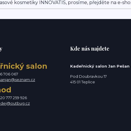
asové kosmetiky INNOVATIS, prosíme, přejděte na e-sh
y
Kde nás najdete
řnický salon
Kadeřnický salon Jan Pešan
76 706 067
Pod Doubravkou 17
sanjan@seznam.cz
415 01 Teplice
hod
420 777 259 926
odej@outbug.cz