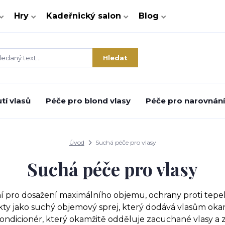
Hry
Kadeřnický salon
Blog
Hledat
tí vlasů
Péče pro blond vlasy
Péče pro narovnání 
Úvod
Suchá péče pro vlasy
Suchá péče pro vlasy
ení pro dosažení maximálního objemu, ochrany proti tep
ukty jako suchý objemový sprej, který dodává vlasům oka
kondicionér, který okamžitě odděluje zacuchané vlasy a 