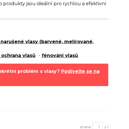
yto produkty jsou ideální pro rychlou a efektivní
narušené vlasy (barvené, melírované,
 ochrana vlasů
-
fénování vlasů
nkrétní problém s vlasy?
Podívejte se na
strana
z 1