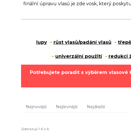
finální úpravu vlasů je zde vosk, který poskytuj
lupy
-
růst vlasů/padání vlasů
-
třepě
-
univerzální použití
-
redukci 
Potřebujete poradit s výběrem vlasové 
Nejnovější
Nejlevnější
Nejdražší
Zobrazuji 1-6 z 6