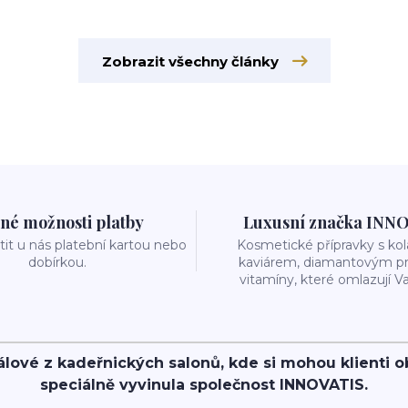
Zobrazit všechny články
né možnosti platby
Luxusní značka INN
it u nás platební kartou nebo
Kosmetické přípravky s k
dobírkou.
kaviárem, diamantovým p
vitamíny, které omlazují Va
álové z kadeřnických salonů, kde si mohou klienti 
speciálně vyvinula společnost INNOVATIS.