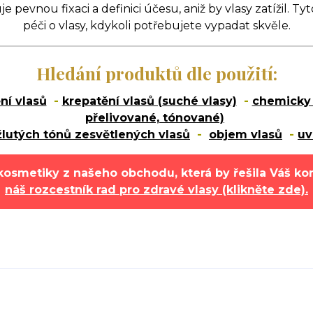
e pevnou fixaci a definici účesu, aniž by vlasy zatížil. T
péči o vlasy, kdykoli potřebujete vypadat skvěle.
Hledání produktů dle použití:
ní vlasů
-
krepatění vlasů (suché vlasy)
-
chemicky 
přelivované, tónované)
žlutých tónů zesvětlených vlasů
-
objem vlasů
-
uv
kosmetiky z našeho obchodu, která by řešila Váš ko
náš rozcestník rad pro zdravé vlasy (klikněte zde).