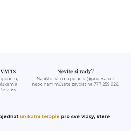
OVATIS
Nevíte si rady?
olagenem,
Napište nám na poradna@janpesan.cz
ráškem a
nebo nám můžete zavolat na 777 259 926.
še vlasy.
objednat
unikátní terapie
pro své vlasy, které