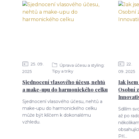
25
09
22
Úprava účesu a styling:
Tipy a triky
2025
09
2025
Sjednocení vlasového účesu, nehtů
Jak jsem 
a make-upu do harmonického celku
Osobní z
Innovati
Sjednocení vlasového účesu, nehtů a
make-upu do harmonického celku
Sdílím sv
může být klíčem k dokonalému
až po rad
vzhledu.
několikam
obsahujíc
Pří...