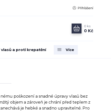
Přihlášení
0
ks
0 Kč
vlasů a proti krepatění
Více
elnému poškození a snadné úpravy vlasů bez
mžitý objem a zároveň je chrání před teplem z
zanechává je hebké a snadno upravitelné. Pro