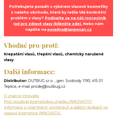
Potřebujete poradit s výběrem vlasové kosmetiky
z našeho obchodu, která by řešila Váš konkrétní
problém s vlasy?
Podívejte se na náš rozcestník
rad pro zdravé vlasy (klikněte zde).
Nebo nám
napište na
poradna@janpesan.cz
Vhodné pro/proti:
Krepatění vlasů, třepění vlasů, chemicky narušené
vlasy
Další informace:
Distributor:
OUTBUG s.r.o. , gen. Svobody 1193, 415 01
Teplice, e-mail: prodej@outbug.cz
O značce Innovatis
Proč používat kosmetickou značku INNOVATIS?
Informace o vitamínech, proteinech a dalších složkách ve
vlasové kosmetice INNOVATIS.