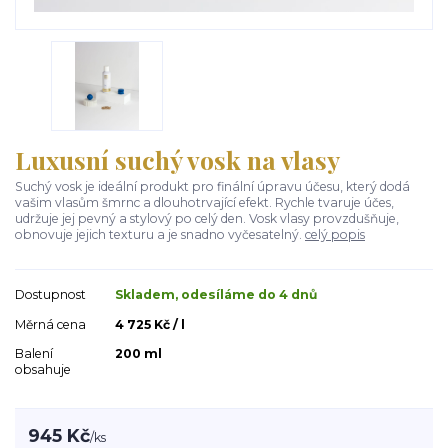
Luxusní suchý vosk na vlasy
Suchý vosk je ideální produkt pro finální úpravu účesu, který dodá
vašim vlasům šmrnc a dlouhotrvající efekt. Rychle tvaruje účes,
udržuje jej pevný a stylový po celý den. Vosk vlasy provzdušňuje,
obnovuje jejich texturu a je snadno vyčesatelný.
celý popis
Dostupnost
Skladem, odesíláme do 4 dnů
Měrná cena
4 725 Kč / l
Balení
200 ml
obsahuje
945 Kč
/
ks