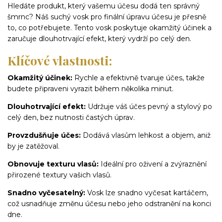
Hledáte produkt, který vašemu účesu dodá ten správný
šmrnc? Náš suchý vosk pro finální úpravu účesu je přesně
to, co potřebujete. Tento vosk poskytuje okamžitý účinek a
zaručuje dlouhotrvající efekt, který vydrží po celý den.
Klíčové vlastnosti:
Okamžitý účinek:
Rychle a efektivně tvaruje účes, takže
budete připraveni vyrazit během několika minut.
Dlouhotrvající efekt:
Udržuje váš účes pevný a stylový po
celý den, bez nutnosti častých úprav.
Provzdušňuje účes:
Dodává vlasům lehkost a objem, aniž
by je zatěžoval.
Obnovuje texturu vlasů:
Ideální pro oživení a zvýraznění
přirozené textury vašich vlasů.
Snadno vyčesatelný:
Vosk lze snadno vyčesat kartáčem,
což usnadňuje změnu účesu nebo jeho odstranění na konci
dne.