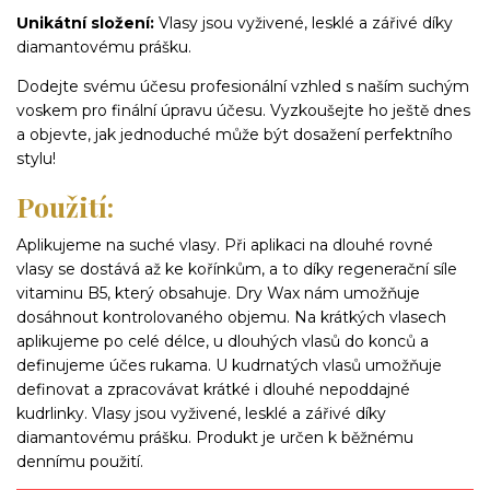
Unikátní složení:
Vlasy jsou vyživené, lesklé a zářivé díky
diamantovému prášku.
Dodejte svému účesu profesionální vzhled s naším suchým
voskem pro finální úpravu účesu. Vyzkoušejte ho ještě dnes
a objevte, jak jednoduché může být dosažení perfektního
stylu!
Použití:
Aplikujeme na suché vlasy. Při aplikaci na dlouhé rovné
vlasy se dostává až ke kořínkům, a to díky regenerační síle
vitaminu B5, který obsahuje. Dry Wax nám umožňuje
dosáhnout kontrolovaného objemu. Na krátkých vlasech
aplikujeme po celé délce, u dlouhých vlasů do konců a
definujeme účes rukama. U kudrnatých vlasů umožňuje
definovat a zpracovávat krátké i dlouhé nepoddajné
kudrlinky. Vlasy jsou vyživené, lesklé a zářivé díky
diamantovému prášku. Produkt je určen k běžnému
dennímu použití.