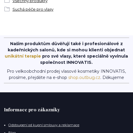
Všechny produkty
Suchá péče pro vlasy
Našim produktům důvěřují také i profesionálové z
kadeřnických salonů, kde si mohou klienti objednat
unikátní terapie
pro své vlasy, které speciálně vyvinula
společnost INNOVATIS.
Pro velkoobchodní prodej vlasové kosmetiky INNOVATIS,
prosíme, přejděte na e-shop
shop.outbug.cz
. Děkujeme
Informace pro zákazníky
Odstoupení od kupní smlouvy a reklamace
Blog