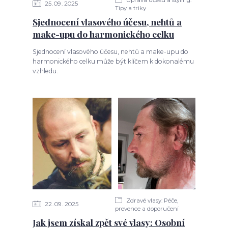
Úprava účesu a styling:
25
09
2025
Tipy a triky
Sjednocení vlasového účesu, nehtů a
make-upu do harmonického celku
Sjednocení vlasového účesu, nehtů a make-upu do
harmonického celku může být klíčem k dokonalému
vzhledu.
Zdravé vlasy: Péče,
22
09
2025
prevence a doporučení
Jak jsem získal zpět své vlasy: Osobní