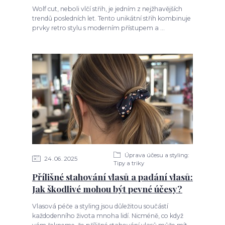
Wolf cut, neboli vlčí střih, je jedním z nejžhavějších
trendů posledních let. Tento unikátní střih kombinuje
prvky retro stylu s moderním přístupem a ...
Úprava účesu a styling:
24
06
2025
Tipy a triky
Přílišné stahování vlasů a padání vlasů:
Jak škodlivé mohou být pevné účesy?
Vlasová péče a styling jsou důležitou součástí
každodenního života mnoha lidí. Nicméně, co když