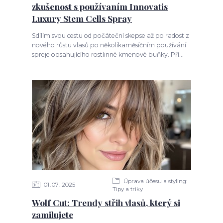
zkušenost s používaním Innovatis
Luxury Stem Cells Spray
Sdílím svou cestu od počáteční skepse až po radost z
nového růstu vlasů po několikaměsíčním používání
spreje obsahujícího rostlinné kmenové buňky. Pří...
Úprava účesu a styling:
01
07
2025
Tipy a triky
Wolf Cut: Trendy střih vlasů, který si
zamilujete