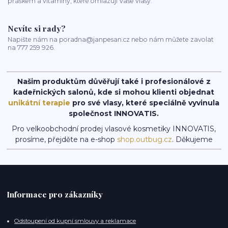
práškem a vitamíny, které omlazují Vaše vlasy.
Nevíte si rady?
Napište nám na poradna@janpesan.cz nebo nám můžete zavolat
na 777 259 926.
Našim produktům důvěřují také i profesionálové z
kadeřnických salonů, kde si mohou klienti objednat
unikátní terapie
pro své vlasy, které speciálně vyvinula
společnost INNOVATIS.
Pro velkoobchodní prodej vlasové kosmetiky INNOVATIS,
prosíme, přejděte na e-shop
shop.outbug.cz
. Děkujeme
Informace pro zákazníky
Odstoupení od kupní smlouvy a reklamace