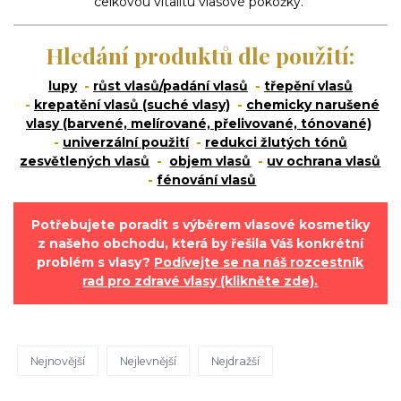
celkovou vitalitu vlasové pokožky.
Hledání produktů dle použití:
lupy
-
růst vlasů/padání vlasů
-
třepění vlasů
-
krepatění vlasů (suché vlasy)
-
chemicky narušené
vlasy (barvené, melírované, přelivované, tónované)
-
univerzální použití
-
redukci žlutých tónů
zesvětlených vlasů
-
objem vlasů
-
uv ochrana vlasů
-
fénování vlasů
Potřebujete poradit s výběrem vlasové kosmetiky
z našeho obchodu, která by řešila Váš konkrétní
problém s vlasy?
Podívejte se na náš rozcestník
rad pro zdravé vlasy (klikněte zde).
Nejnovější
Nejlevnější
Nejdražší