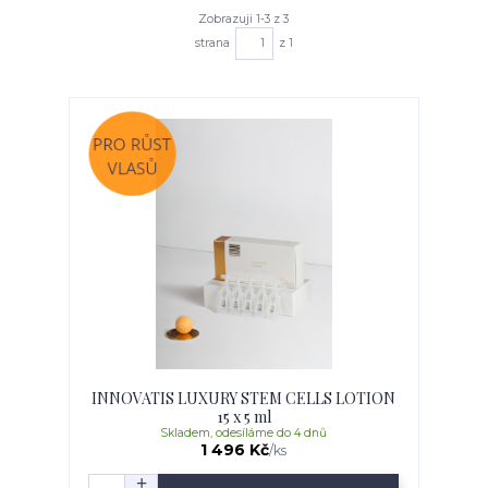
Zobrazuji 1-3 z 3
strana
z 1
INNOVATIS LUXURY STEM CELLS LOTION
15 x 5 ml
Skladem, odesíláme do 4 dnů
1 496 Kč
/
ks