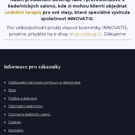
kadeřnických salonů, kde si mohou klienti objednat
unikátní terapie
pro své vlasy, které speciálně vyvinula
společnost INNOVATIS.
Pro velkoobchodní prodej vlasové kosmetiky INNOVATIS,
prosíme, přejděte na e-shop
shop.outbug.cz
. Děkujeme
Informace pro zákazníky
Odstoupení od kupní smlouvy a reklamace
Blog
Platba a doprava
Obchodní podmínky
Ochrana osobních údajů
Cookies
Kontakty