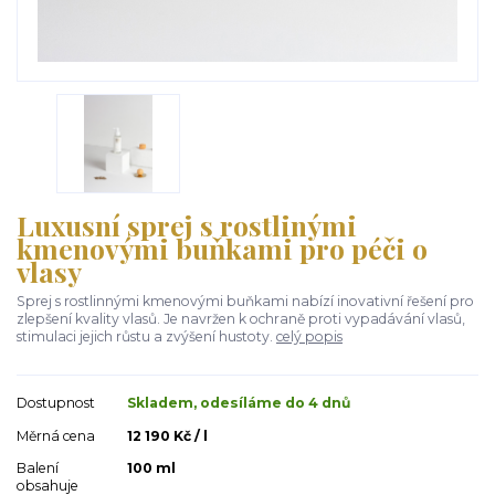
Luxusní sprej s rostlinými
kmenovými buňkami pro péči o
vlasy
Sprej s rostlinnými kmenovými buňkami nabízí inovativní řešení pro
zlepšení kvality vlasů. Je navržen k ochraně proti vypadávání vlasů,
stimulaci jejich růstu a zvýšení hustoty.
celý popis
Dostupnost
Skladem, odesíláme do 4 dnů
Měrná cena
12 190 Kč / l
Balení
100 ml
obsahuje