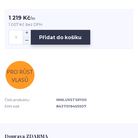
1 219 Kč
/
ks
1 007 Kč
bez DPH
Přidat do košíku
Číslo produktu:
INNLUXSTSP100
EAN kód:
8437019455507
Doprava ZDARMA