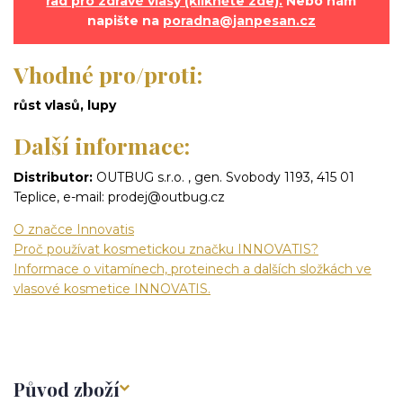
rad pro zdravé vlasy (klikněte zde).
Nebo nám
napište na
poradna@janpesan.cz
Vhodné pro/proti:
růst vlasů, lupy
Další informace:
Distributor:
OUTBUG s.r.o. , gen. Svobody 1193, 415 01
Teplice, e-mail: prodej@outbug.cz
O značce Innovatis
Proč používat kosmetickou značku INNOVATIS?
Informace o vitamínech, proteinech a dalších složkách ve
vlasové kosmetice INNOVATIS.
Původ zboží