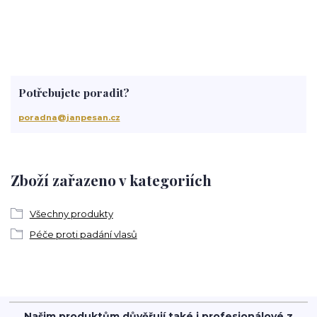
Potřebujete poradit?
poradna@janpesan.cz
Zboží zařazeno v kategoriích
Všechny produkty
Péče proti padání vlasů
Našim produktům důvěřují také i profesionálové z