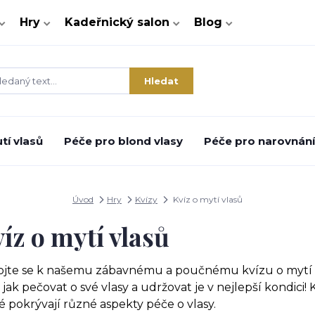
Hry
Kadeřnický salon
Blog
Hledat
tí vlasů
Péče pro blond vlasy
Péče pro narovnání 
Úvod
Hry
Kvízy
Kvíz o mytí vlasů
íz o mytí vlasů
ojte se k našemu zábavnému a poučnému kvízu o mytí v
 jak pečovat o své vlasy a udržovat je v nejlepší kondici!
é pokrývají různé aspekty péče o vlasy.