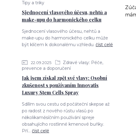
Tipy a triky
Zúča
Sjednocení vlasového účesu, nehtů a
máme
make-upu do harmonického celku
Sjednocení vlasového účesu, nehtů a
make-upu do harmonického celku může
být klíčem k dokonalému vzhledu.
číst celé
Zdravé vlasy: Péče,
22.09.2025
prevence a doporučení
Jak jsem získal zpět své vlasy: Osobní
zkušenost s používaním Innovatis
Luxury Stem Cells Spray
Sdílím svou cestu od počáteční skepse až
po radost z nového růstu vlasů po
několikaměsíčním používání spreje
obsahujícího rostlinné kmenové buňky.
Pří...
číst celé