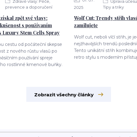
01
07
Zdravé vlasy: Péče,
Úprava účesu 
prevence a doporučení
Tipy a triky
2025
získal zpět své vlasy:
Wolf Cut: Trendy střih vlasů
kušenost s používaním
zamilujete
s Luxury Stem Cells Spray
Wolf cut, neboli vlčí střih, je 
nejžhavějších trendů posledníc
ou cestu od počáteční skepse
Tento unikátní střih kombinuj
ost z nového růstu vlasů po
retro stylu s moderním přístu
ěsíčním používání spreje
ího rostlinné kmenové buňky.
Zobrazit všechny články