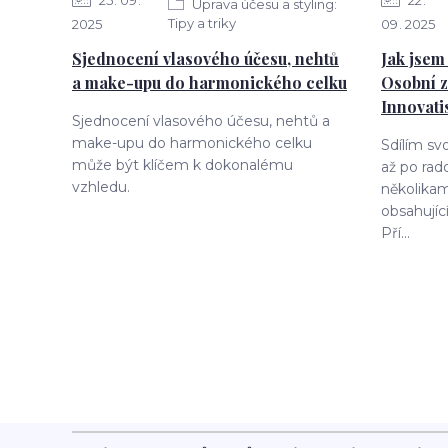
25
09
22
Úprava účesu a styling:
Tipy a triky
2025
09
2025
Sjednocení vlasového účesu, nehtů
Jak jsem 
a make-upu do harmonického celku
Osobní z
Innovati
Sjednocení vlasového účesu, nehtů a
make-upu do harmonického celku
Sdílím sv
může být klíčem k dokonalému
až po rad
vzhledu.
několikam
obsahujíc
Pří...