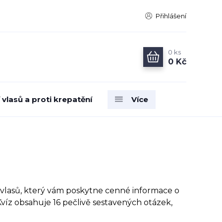
Přihlášení
0
ks
0 Kč
vlasů a proti krepatění
Více
lasů, který vám poskytne cenné informace o
 Kvíz obsahuje 16 pečlivě sestavených otázek,