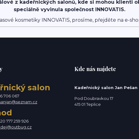
álové z kadeřnických salonů, kde si mohou klienti 
speciálně vyvinula společnost INNOVATIS.
asové kosmetiky INNOVATIS, prosíme, přejděte na e-sh
y
Kde nás najdete
řnický salon
Kadeřnický salon Jan Pešan
76 706 067
Pod Doubravkou 17
sanjan@seznam.cz
415 01 Teplice
hod
420 777 259 926
odej@outbug.cz