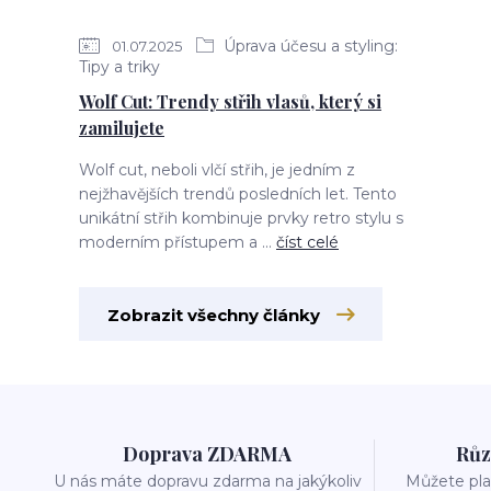
Úprava účesu a styling:
01.07.2025
Tipy a triky
Wolf Cut: Trendy střih vlasů, který si
zamilujete
Wolf cut, neboli vlčí střih, je jedním z
nejžhavějších trendů posledních let. Tento
unikátní střih kombinuje prvky retro stylu s
moderním přístupem a ...
číst celé
Zobrazit všechny články
Doprava ZDARMA
Růz
U nás máte dopravu zdarma na jakýkoliv
Můžete plat