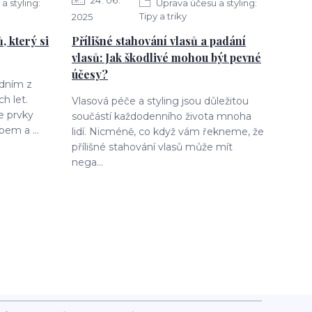
24
06
a styling:
Úprava účesu a styling:
Tipy a triky
2025
, který si
Přílišné stahování vlasů a padání
vlasů: Jak škodlivé mohou být pevné
účesy?
jedním z
h let.
Vlasová péče a styling jsou důležitou
e prvky
součástí každodenního života mnoha
pem a ...
lidí. Nicméně, co když vám řekneme, že
přílišné stahování vlasů může mít
nega...