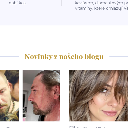
dobírkou.
kaviárem, diamantovým p
vitamíny, které omlazují Va
Novinky z našeho blogu