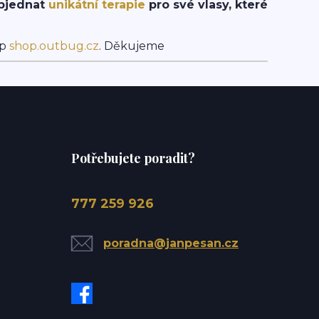
objednat
unikátní terapie
pro své vlasy, které
op
shop.outbug.cz
. Děkujeme
Potřebujete poradit?
777 259 926
poradna@janpesan.cz