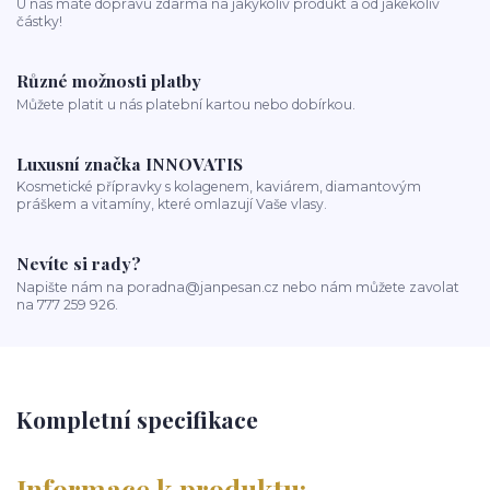
U nás máte dopravu zdarma na jakýkoliv produkt a od jakékoliv
částky!
Různé možnosti platby
Můžete platit u nás platební kartou nebo dobírkou.
Luxusní značka INNOVATIS
Kosmetické přípravky s kolagenem, kaviárem, diamantovým
práškem a vitamíny, které omlazují Vaše vlasy.
Nevíte si rady?
Napište nám na poradna@janpesan.cz nebo nám můžete zavolat
na 777 259 926.
Kompletní specifikace
Informace k produktu: