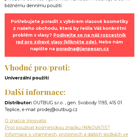
běžnému dennímu použití.
Potřebujete poradit s výběrem vlasové kosmetiky
z našeho obchodu, která by řešila Váš konkrétní
problém s vlasy?
Podívejte se na náš rozcestník
rad pro zdravé vlasy (klikněte zde).
Nebo nám
napište na
poradna@janpesan.cz
Vhodné pro/proti:
Univerzální použití
Další informace:
Distributor:
OUTBUG s.r.o. , gen. Svobody 1193, 415 01
Teplice, e-mail: prodej@outbug.cz
O značce Innovatis
Proč používat kosmetickou značku INNOVATIS?
Informace o vitamínech, proteinech a dalších složkách ve