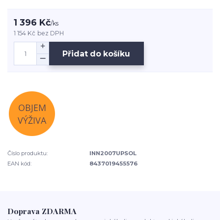
1 396 Kč
/
ks
1 154 Kč
bez DPH
Přidat do košíku
Číslo produktu:
INN2007UPSOL
EAN kód:
8437019455576
Doprava ZDARMA