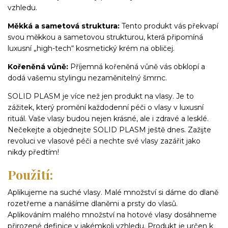
vzhledu.
Měkká a sametová struktura:
Tento produkt vás překvapí
svou měkkou a sametovou strukturou, která připomíná
luxusní „high-tech“ kosmetický krém na obličej.
Kořeněná vůně:
Příjemná kořeněná vůně vás obklopí a
dodá vašemu stylingu nezaměnitelný šmrnc.
SOLID PLASM je více než jen produkt na vlasy. Je to
zážitek, který promění každodenní péči o vlasy v luxusní
rituál. Vaše vlasy budou nejen krásné, ale i zdravé a lesklé.
Nečekejte a objednejte SOLID PLASM ještě dnes. Zažijte
revoluci ve vlasové péči a nechte své vlasy zazářit jako
nikdy předtím!
Použití:
Aplikujeme na suché vlasy. Malé množství si dáme do dlaně
rozetřeme a nanášíme dlaněmi a prsty do vlasů.
Aplikováním malého množství na hotové vlasy dosáhneme
přirozené definice v jakémkoli vzhledu. Produkt je určen k