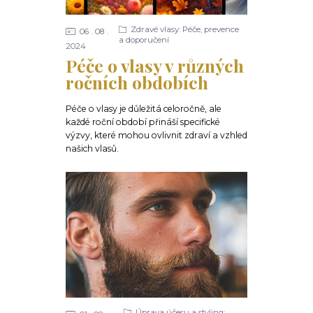
Zdravé vlasy: Péče, prevence
06
08
a doporučení
2024
Péče o vlasy v různých
ročních obdobích
Péče o vlasy je důležitá celoročně, ale
každé roční období přináší specifické
výzvy, které mohou ovlivnit zdraví a vzhled
našich vlasů.
Úprava účesu a styling: