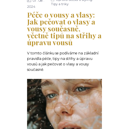
01
08
Tipy a triky
2024
Péče o vousy a vlasy:
Jak pečovat o vlasy a
vousy současně,
včetně tipů na střihy a
úpravu vousů
V tomto článku se podíváme na základní
pravidla péče, tipy na střihy a úpravu
vousů a jak pečovat o vlasy a vousy
současně.