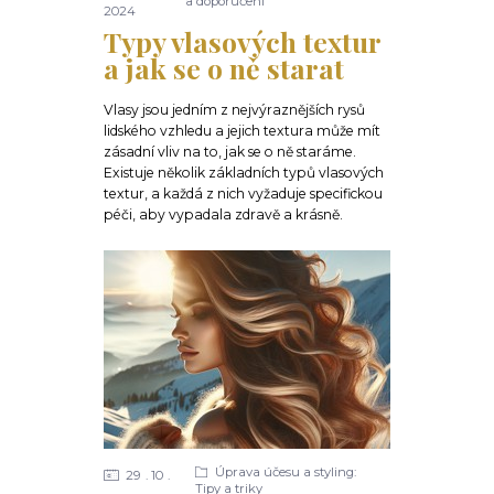
a doporučení
2024
Typy vlasových textur
a jak se o ně starat
Vlasy jsou jedním z nejvýraznějších rysů
lidského vzhledu a jejich textura může mít
zásadní vliv na to, jak se o ně staráme.
Existuje několik základních typů vlasových
textur, a každá z nich vyžaduje specifickou
péči, aby vypadala zdravě a krásně.
Úprava účesu a styling:
29
10
Tipy a triky