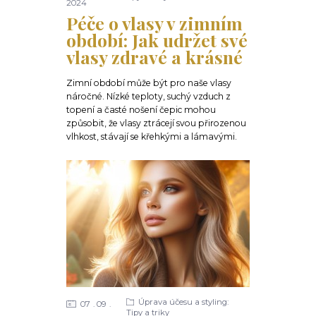
2024
Péče o vlasy v zimním
období: Jak udržet své
vlasy zdravé a krásné
Zimní období může být pro naše vlasy
náročné. Nízké teploty, suchý vzduch z
topení a časté nošení čepic mohou
způsobit, že vlasy ztrácejí svou přirozenou
vlhkost, stávají se křehkými a lámavými.
Úprava účesu a styling:
07
09
Tipy a triky