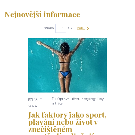
Nejnovější informace
strana
z 3
další
Úprava účesu a styling: Tipy
18
11
a triky
2024
Jak faktory jako sport,
plavání nebo život v
znečištěném