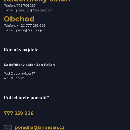
Telefon: 776 706 067
E-mail:
pesanjan@seznam.cz
Obchod
Telefon: +420 777 259 926
E-mail:
prodej@outbug.cz
Kde nás najdete
Kadeřnický salon Jan Pešan
Pod Doubravkou 17
415 01 Teplice
Potřebujete poradit?
777 259 926
poradna@janpesan.cz