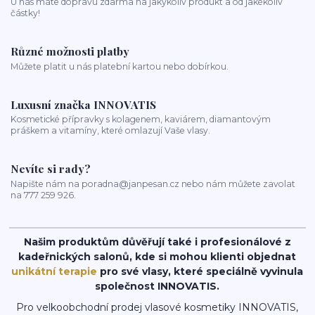
U nás máte dopravu zdarma na jakýkoliv produkt a od jakékoliv
částky!
Různé možnosti platby
Můžete platit u nás platební kartou nebo dobírkou.
Luxusní značka INNOVATIS
Kosmetické přípravky s kolagenem, kaviárem, diamantovým
práškem a vitamíny, které omlazují Vaše vlasy.
Nevíte si rady?
Napište nám na poradna@janpesan.cz nebo nám můžete zavolat
na 777 259 926.
Našim produktům důvěřují také i profesionálové z
kadeřnických salonů, kde si mohou klienti objednat
unikátní terapie
pro své vlasy, které speciálně vyvinula
společnost INNOVATIS.
Pro velkoobchodní prodej vlasové kosmetiky INNOVATIS,