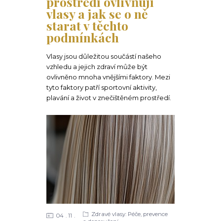
prostředí ovlivňují
vlasy a jak se o ně
starat v těchto
podmínkách
Vlasy jsou důležitou součástí našeho
vzhledu a jejich zdraví může být
ovlivněno mnoha vnějšími faktory. Mezi
tyto faktory patří sportovní aktivity,
plavání a život v znečištěném prostředí.
Zdravé vlasy: Péče, prevence
04
11