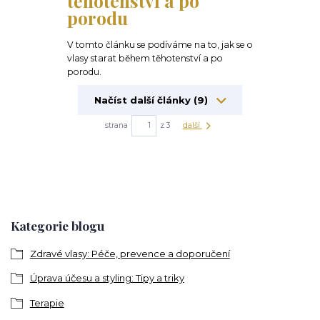
těhotenství a po
porodu
V tomto článku se podíváme na to, jak se o
vlasy starat během těhotenství a po
porodu.
Načíst další články (9)
strana
z 3
další
Kategorie blogu
Zdravé vlasy: Péče, prevence a doporučení
Úprava účesu a styling: Tipy a triky
Terapie