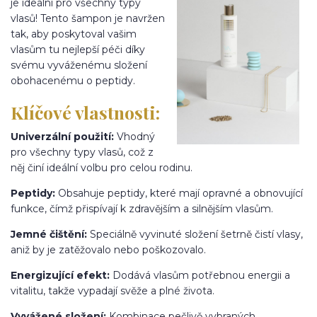
je ideální pro všechny typy
vlasů! Tento šampon je navržen
tak, aby poskytoval vašim
vlasům tu nejlepší péči díky
svému vyváženému složení
obohacenému o peptidy.
Klíčové vlastnosti:
Univerzální použití:
Vhodný
pro všechny typy vlasů, což z
něj činí ideální volbu pro celou rodinu.
Peptidy:
Obsahuje peptidy, které mají opravné a obnovující
funkce, čímž přispívají k zdravějším a silnějším vlasům.
Jemné čištění:
Speciálně vyvinuté složení šetrně čistí vlasy,
aniž by je zatěžovalo nebo poškozovalo.
Energizující efekt:
Dodává vlasům potřebnou energii a
vitalitu, takže vypadají svěže a plné života.
Vyvážené složení:
Kombinace pečlivě vybraných