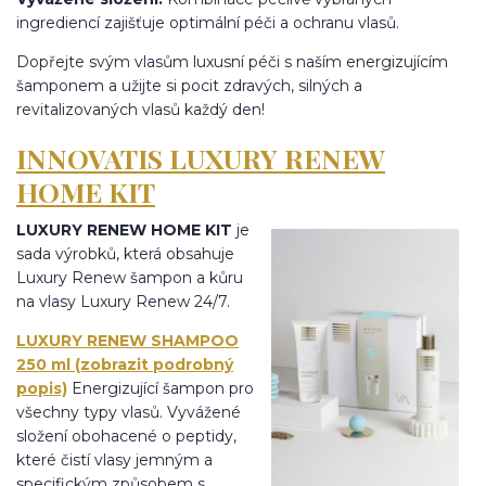
ingrediencí zajišťuje optimální péči a ochranu vlasů.
Dopřejte svým vlasům luxusní péči s naším energizujícím
šamponem a užijte si pocit zdravých, silných a
revitalizovaných vlasů každý den!
INNOVATIS LUXURY RENEW
HOME KIT
LUXURY RENEW HOME KIT
je
sada výrobků, která obsahuje
Luxury Renew šampon a kůru
na vlasy Luxury Renew 24/7.
LUXURY RENEW SHAMPOO
250 ml (zobrazit podrobný
popis)
Energizující šampon pro
všechny typy vlasů. Vyvážené
složení obohacené o peptidy,
které čistí vlasy jemným a
specifickým způsobem s