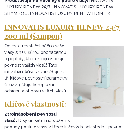
Představujeme novinky v péči o vlasy:
INNOVATIS
LUXURY RENEW 24/7, INNOVATIS LUXURY RENEW
SHAMPOO, INNOVATIS LUXURY RENEW HOME KIT
INNOVATIS LUXURY RENEW 24/7
200 ml (šampon)
Objevte revoluční péči o vaše
vlasy s naší kůrou obohacenou
o peptidy, která ztrojnásobuje
pevnost vašich vlasů! Tato
inovativní kůra se zaměřuje na
tři klíčové pevnostní parametry,
čímž zajišťuje komplexní
ochranu a obnovu vašich vlasů.
Klíčové vlastnosti:
Ztrojnásobení pevnosti
vlasů:
Díky unikátnímu složení s
peptidy posiluje vlasy v třech klíčových oblastech – pevnost