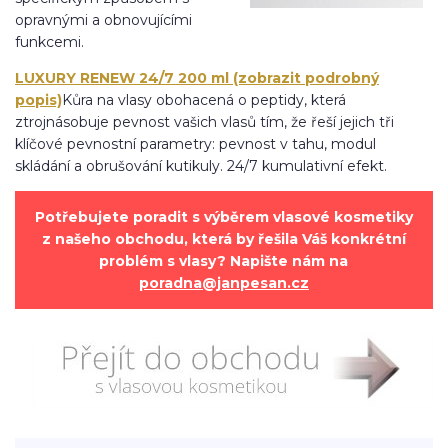
opravnými a obnovujícími
funkcemi.
LUXURY RENEW 24/7 200 ml (zobrazit podrobný
popis)
Kůra na vlasy obohacená o peptidy, která
ztrojnásobuje pevnost vašich vlasů tím, že řeší jejich tři
klíčové pevnostní parametry: pevnost v tahu, modul
skládání a obrušování kutikuly. 24/7 kumulativní efekt.
Potřebujete poradit s výběrem vlasové kosmetiky
z našeho obchodu, která by řešila Váš konkrétní
problém s vlasy? Napište nám na
poradna@janpesan.cz