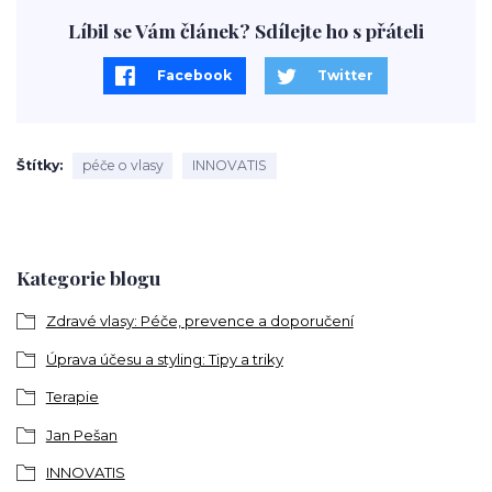
Líbil se Vám článek? Sdílejte ho s přáteli
Facebook
Twitter
Štítky
péče o vlasy
INNOVATIS
Kategorie blogu
Zdravé vlasy: Péče, prevence a doporučení
Úprava účesu a styling: Tipy a triky
Terapie
Jan Pešan
INNOVATIS