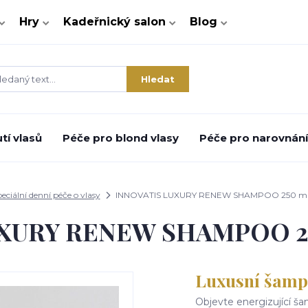
Hry
Kadeřnický salon
Blog
Hledat
tí vlasů
Péče pro blond vlasy
Péče pro narovnání 
eciální denní péče o vlasy
INNOVATIS LUXURY RENEW SHAMPOO 250 ml
XURY RENEW SHAMPOO 25
Luxusní šampo
Objevte energizující š