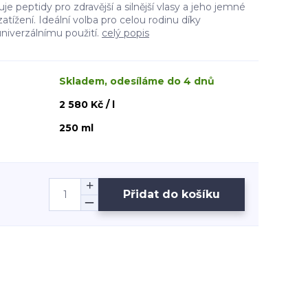
uje peptidy pro zdravější a silnější vlasy a jeho jemné
zatížení. Ideální volba pro celou rodinu díky
niverzálnímu použití.
celý popis
Skladem, odesíláme do 4 dnů
2 580 Kč / l
250 ml
Přidat do košíku