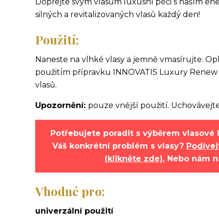
Dopřejte svým vlasům luxusní péči s naším ene
silných a revitalizovaných vlasů každý den!
Použití:
Naneste na vlhké vlasy a jemně vmasírujte. Op
použitím přípravku INNOVATIS Luxury Renew 
vlasů.
Upozornění:
pouze vnější použití. Uchovávejt
Potřebujete poradit s výběrem vlasové 
Váš konkrétní problém s vlasy?
Podívej
(klikněte zde).
Nebo nám n
Vhodné pro:
univerzální použití