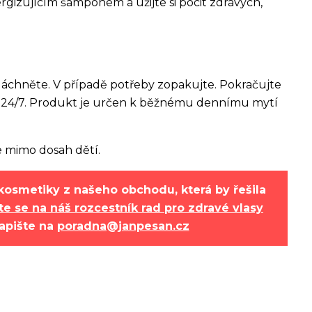
rgizujícím šamponem a užijte si pocit zdravých,
láchněte. V případě potřeby zopakujte. Pokračujte
24/7. Produkt je určen k běžnému dennímu mytí
e mimo dosah dětí.
kosmetiky z našeho obchodu, která by řešila
te se na náš rozcestník rad pro zdravé vlasy
apište na
poradna@janpesan.cz