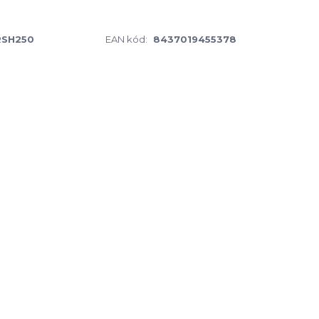
RSH250
EAN kód:
8437019455378