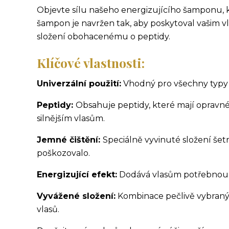
Objevte sílu našeho energizujícího šamponu, kt
šampon je navržen tak, aby poskytoval vašim 
složení obohacenému o peptidy.
Klíčové vlastnosti:
Univerzální použití:
Vhodný pro všechny typy vl
Peptidy:
Obsahuje peptidy, které mají opravné 
silnějším vlasům.
Jemné čištění:
Speciálně vyvinuté složení šetrn
poškozovalo.
Energizující efekt:
Dodává vlasům potřebnou ene
Vyvážené složení:
Kombinace pečlivě vybranýc
vlasů.