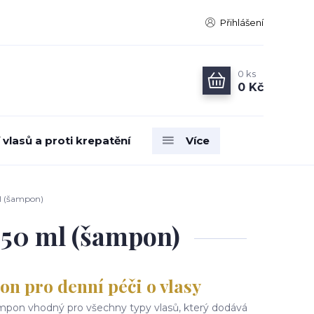
Přihlášení
0
ks
0 Kč
vlasů a proti krepatění
Více
 (šampon)
0 ml (šampon)
n pro denní péči o vlasy
ampon vhodný pro všechny typy vlasů, který dodává