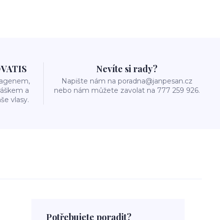
OVATIS
Nevíte si rady?
olagenem,
Napište nám na poradna@janpesan.cz
ráškem a
nebo nám můžete zavolat na 777 259 926.
še vlasy.
Potřebujete poradit?