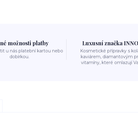
né možnosti platby
Luxusní značka INN
it u nás platební kartou nebo
Kosmetické přípravky s k
dobírkou.
kaviárem, diamantovým p
vitamíny, které omlazují Va