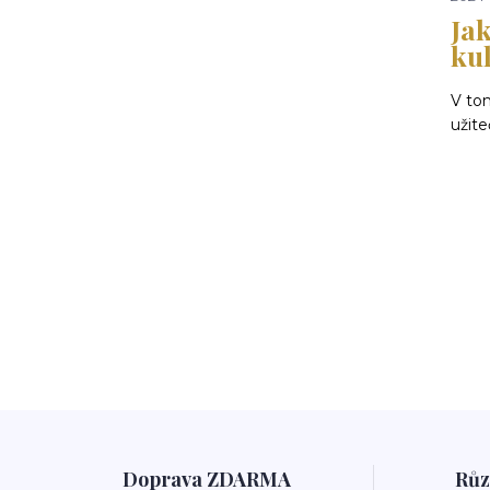
Ja
ku
V to
užite
Doprava ZDARMA
Růz