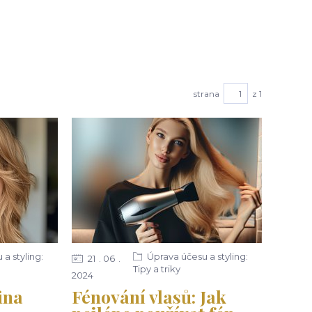
strana
z 1
a styling:
Úprava účesu a styling:
21
06
Tipy a triky
2024
ina
Fénování vlasů: Jak