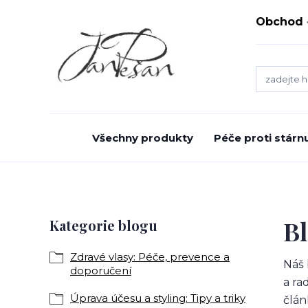
Obchod
Všechny produkty
Péče proti stárnu
B
Kategorie blogu
Zdravé vlasy: Péče, prevence a
Náš 
doporučení
a ra
Úprava účesu a styling: Tipy a triky
člán