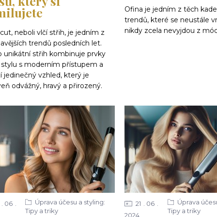
sů, který si
milujete
Ofina je jedním z těch kad
trendů, které se neustále vr
nikdy zcela nevyjdou z mód
cut, neboli vlčí střih, je jedním z
avějších trendů posledních let.
 unikátní střih kombinuje prvky
o stylu s moderním přístupem a
í jedinečný vzhled, který je
eň odvážný, hravý a přirozený.
Úprava účesu a styling:
Úprava účesu 
06
21
06
Tipy a triky
Tipy a triky
2024