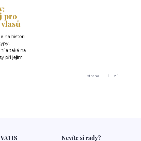
y:
j pro
 vlasů
 na historii
typy,
ní a také na
sy při jejím
strana
z 1
OVATIS
Nevíte si rady?