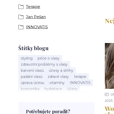
Terapie
Jan Pešan
Ne
INNOVATIS
Štítky blogu
styling
péče o vlasy
zdravotní problémy s vlasy
barvení vlasů
účesy a střihy
padání vlasů
zdravé vlasy
terapie
úprava účesu
vitamíny
INNOVATIS
kosmetika
hydratace
účesy
01
pokožka hlavy
příčesky
kadeřnictví
2025
baleáž
tonovač
přeliv
Wol
permanentní barva
suché vlasy
Potřebujete poradit?
Jan Pešan
složení
uv ochrana