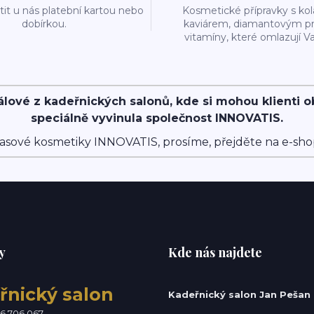
it u nás platební kartou nebo
Kosmetické přípravky s k
dobírkou.
kaviárem, diamantovým p
vitamíny, které omlazují Va
álové z kadeřnických salonů, kde si mohou klienti 
speciálně vyvinula společnost INNOVATIS.
asové kosmetiky INNOVATIS, prosíme, přejděte na e-sh
y
Kde nás najdete
řnický salon
Kadeřnický salon Jan Pešan
76 706 067