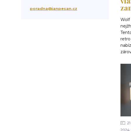
vla
za
suchá vlasová péče
třepění vlasů
poradna@janpesan.cz
chemicky poškozené vlasy
Wolf 
krepatění vlasů
nejžh
antikoncepce a padání vlasů
Tento
chemoterapie
antibiotika
kortikoidy
retr
objem vlasů
správné česání vlasů
nabíz
podpora růstu vlasů
stárnutí vlasů
zárov
kondicionér
masáž hlavy
mytí vlasů
blond vlasy
kudrnaté vlasy
Ztráta a obnova lesku vlasů
mastné vlasy
UV záření
Mořská voda
Chlor z bazénu
domácí péče o vlasy
ionizace při fénování
21
2024