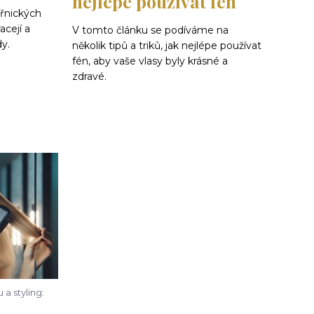
nejlépe používat fén
eřnických
acejí a
V tomto článku se podíváme na
y.
několik tipů a triků, jak nejlépe používat
fén, aby vaše vlasy byly krásné a
zdravé.
a styling: