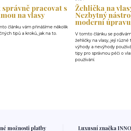
k správně pracovat s
Žehlička na vlas
lmou na vlasy
Nezbytný nástro
moderní úpravu
mto článku vám přinášíme několik
čných tipů a kroků, jak na to.
V tomto článku se podíváme
žehličky na vlasy, její různé 
výhody a nevýhody používá
tipy pro správnou péči o vla
používání.
né možnosti platby
Luxusní značka INN