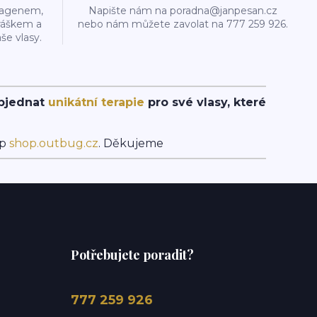
olagenem,
Napište nám na poradna@janpesan.cz
ráškem a
nebo nám můžete zavolat na 777 259 926.
še vlasy.
objednat
unikátní terapie
pro své vlasy, které
op
shop.outbug.cz
. Děkujeme
Potřebujete poradit?
777 259 926