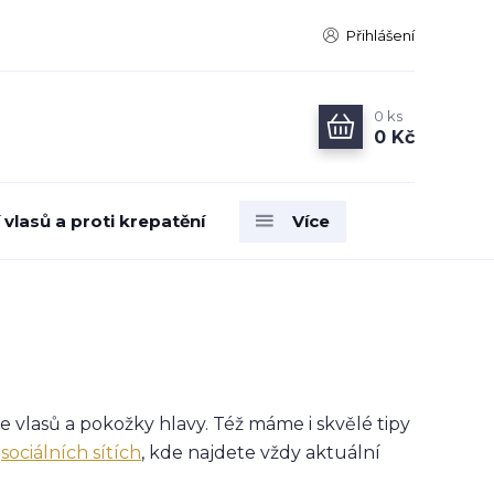
Přihlášení
0
ks
0 Kč
vlasů a proti krepatění
Více
e vlasů a pokožky hlavy. Též máme i skvělé tipy
a
sociálních sítích
, kde najdete vždy aktuální