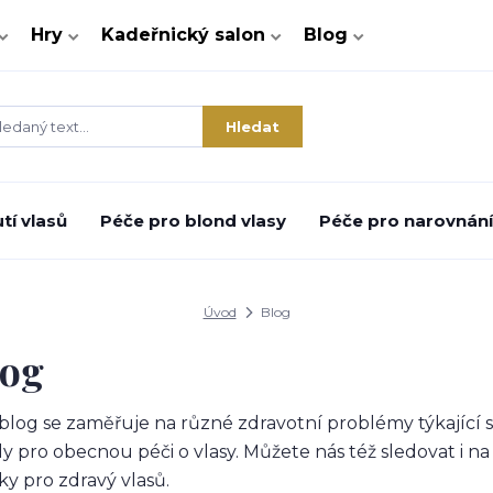
Hry
Kadeřnický salon
Blog
Hledat
tí vlasů
Péče pro blond vlasy
Péče pro narovnání 
Úvod
Blog
log
blog se zaměřuje na různé zdravotní problémy týkající s
dy pro obecnou péči o vlasy. Můžete nás též sledovat i n
ky pro zdravý vlasů.