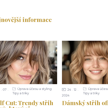
jnovější informace
Úprava účesu a styling:
Úprava účesu 
07
24
12
Tipy a triky
Tipy a triky
2024
f Cut: Trendy střih
Dámský střih of