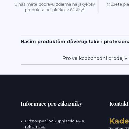
U nás máte dopravu zdarma na jakýkoliv
Můžete plat
produkt a od jakékoliv částky!
Našim produktům důvěřují také i profesion
Pro velkoobchodní prodej vl
Informace pro zákazníky
Kontakt
Kade
Odstoupení od kupní smlouvy a
reklamace
Telefon: 7