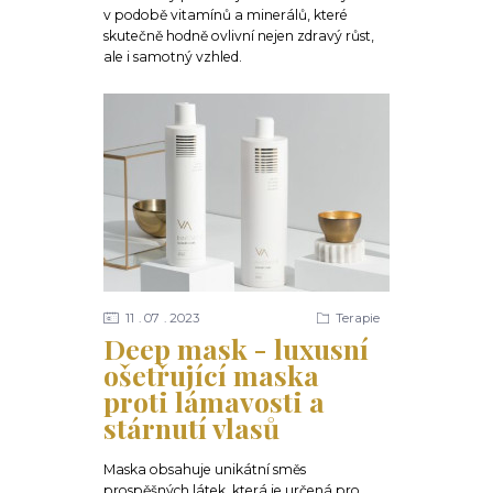
v podobě vitamínů a minerálů, které
skutečně hodně ovlivní nejen zdravý růst,
ale i samotný vzhled.
11
07
2023
Terapie
Deep mask - luxusní
ošetřující maska
proti lámavosti a
stárnutí vlasů
Maska obsahuje unikátní směs
prospěšných látek, která je určená pro