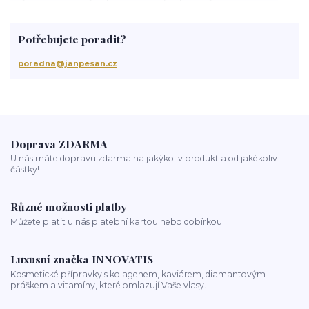
baleáž
tonovač
přeliv
permanentní barva
suché vlasy
Jan Pešan
složení
uv ochrana
suchá vlasová péče
Potřebujete poradit?
třepění vlasů
chemicky poškozené vlasy
krepatění vlasů
antikoncepce a padání vlasů
chemoterapie
antibiotika
poradna@janpesan.cz
kortikoidy
objem vlasů
správné česání vlasů
podpora růstu vlasů
stárnutí vlasů
kondicionér
masáž hlavy
mytí vlasů
blond vlasy
kudrnaté vlasy
Ztráta a obnova lesku vlasů
mastné vlasy
UV záření
Mořská voda
Chlor z bazénu
domácí péče o vlasy
ionizace při fénování
Doprava ZDARMA
U nás máte dopravu zdarma na jakýkoliv produkt a od jakékoliv
částky!
Různé možnosti platby
Můžete platit u nás platební kartou nebo dobírkou.
Luxusní značka INNOVATIS
Kosmetické přípravky s kolagenem, kaviárem, diamantovým
práškem a vitamíny, které omlazují Vaše vlasy.