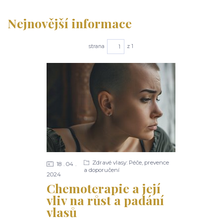
Nejnovější informace
strana
z 1
Zdravé vlasy: Péče, prevence
18
04
a doporučení
2024
Chemoterapie a její
vliv na růst a padání
vlasů