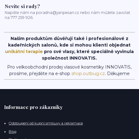
Nevíte si rady?
Napište nám na poradna@janpesan.cz nebo nám můžete zavolat
na 777 259 926.
Našim produktům důvěřují také i profesionálové z
kadeřnických salonů, kde si mohou klienti objednat
unikátní terapie
pro své vlasy, které speciálně vyvinula
společnost INNOVATIS.
Pro velkoobchodní prodej vlasové kosmetiky INNOVATIS,
prosíme, přejděte na e-shop
shop.outbug.cz
. Děkujeme
Informace pro zákazníky
Odstoupení od kupní smlouvy a reklamace
Blog