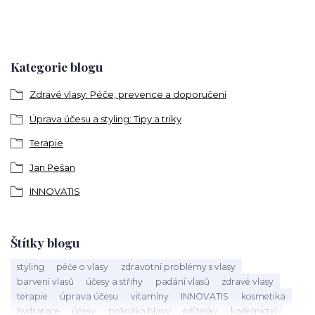
Kategorie blogu
Zdravé vlasy: Péče, prevence a doporučení
Úprava účesu a styling: Tipy a triky
Terapie
Jan Pešan
INNOVATIS
Štítky blogu
styling
péče o vlasy
zdravotní problémy s vlasy
barvení vlasů
účesy a střihy
padání vlasů
zdravé vlasy
terapie
úprava účesu
vitamíny
INNOVATIS
kosmetika
hydratace
účesy
pokožka hlavy
příčesky
kadeřnictví