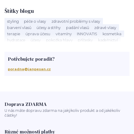
Štítky blogu
styling
péče o vlasy
zdravotní problémy s vlasy
barvení vlasů
účesy a střihy
padání vlasů
zdravé vlasy
terapie
úprava účesu
vitamíny
INNOVATIS
kosmetika
hydratace
účesy
pokožka hlavy
příčesky
kadeřnictví
baleáž
tonovač
přeliv
permanentní barva
suché vlasy
Jan Pešan
složení
uv ochrana
suchá vlasová péče
Potřebujete poradit?
třepění vlasů
chemicky poškozené vlasy
krepatění vlasů
antikoncepce a padání vlasů
chemoterapie
antibiotika
poradna@janpesan.cz
kortikoidy
objem vlasů
správné česání vlasů
podpora růstu vlasů
stárnutí vlasů
kondicionér
masáž hlavy
mytí vlasů
blond vlasy
kudrnaté vlasy
Ztráta a obnova lesku vlasů
mastné vlasy
UV záření
Mořská voda
Chlor z bazénu
domácí péče o vlasy
ionizace při fénování
Doprava ZDARMA
U nás máte dopravu zdarma na jakýkoliv produkt a od jakékoliv
částky!
Různé možnosti platby