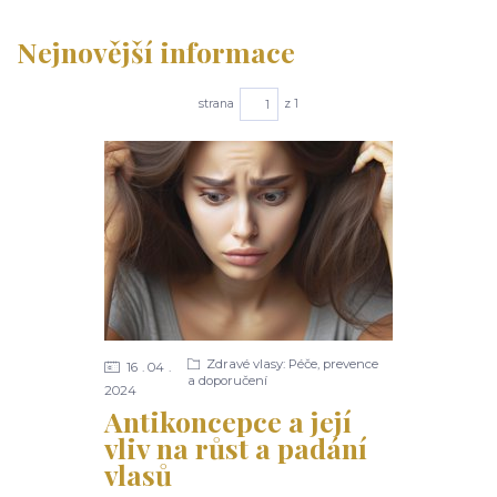
Nejnovější informace
strana
z 1
Zdravé vlasy: Péče, prevence
16
04
a doporučení
2024
Antikoncepce a její
vliv na růst a padání
vlasů