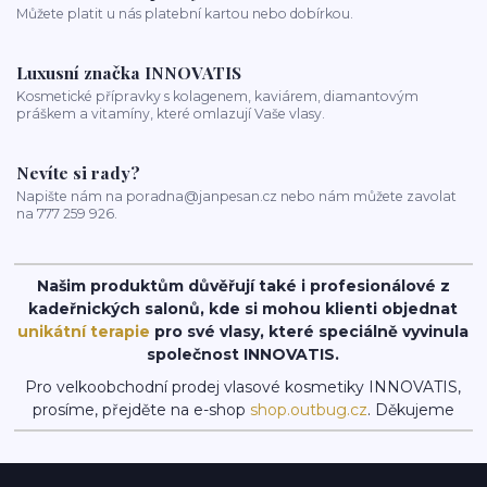
Můžete platit u nás platební kartou nebo dobírkou.
Luxusní značka INNOVATIS
Kosmetické přípravky s kolagenem, kaviárem, diamantovým
práškem a vitamíny, které omlazují Vaše vlasy.
Nevíte si rady?
Napište nám na poradna@janpesan.cz nebo nám můžete zavolat
na 777 259 926.
Našim produktům důvěřují také i profesionálové z
kadeřnických salonů, kde si mohou klienti objednat
unikátní terapie
pro své vlasy, které speciálně vyvinula
společnost INNOVATIS.
Pro velkoobchodní prodej vlasové kosmetiky INNOVATIS,
prosíme, přejděte na e-shop
shop.outbug.cz
. Děkujeme