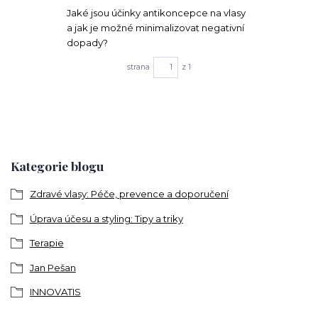
Jaké jsou účinky antikoncepce na vlasy
a jak je možné minimalizovat negativní
dopady?
strana
z 1
Kategorie blogu
Zdravé vlasy: Péče, prevence a doporučení
Úprava účesu a styling: Tipy a triky
Terapie
Jan Pešan
INNOVATIS