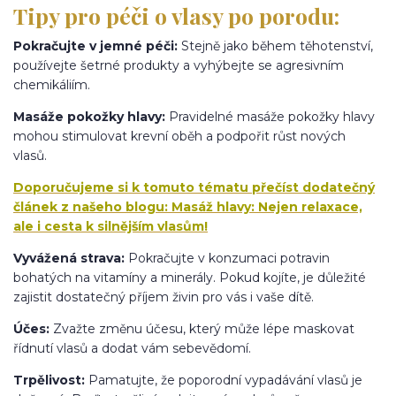
Tipy pro péči o vlasy po porodu:
Pokračujte v jemné péči:
Stejně jako během těhotenství,
používejte šetrné produkty a vyhýbejte se agresivním
chemikáliím.
Masáže pokožky hlavy:
Pravidelné masáže pokožky hlavy
mohou stimulovat krevní oběh a podpořit růst nových
vlasů.
Doporučujeme si k tomuto tématu přečíst dodatečný
článek z našeho blogu: Masáž hlavy: Nejen relaxace,
ale i cesta k silnějším vlasům!
Vyvážená strava:
Pokračujte v konzumaci potravin
bohatých na vitamíny a minerály. Pokud kojíte, je důležité
zajistit dostatečný příjem živin pro vás i vaše dítě.
Účes:
Zvažte změnu účesu, který může lépe maskovat
řídnutí vlasů a dodat vám sebevědomí.
Trpělivost:
Pamatujte, že poporodní vypadávání vlasů je