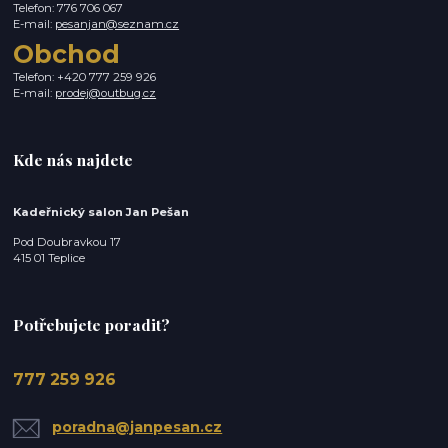
Telefon: 776 706 067
E-mail:
pesanjan@seznam.cz
Obchod
Telefon: +420 777 259 926
E-mail:
prodej@outbug.cz
Kde nás najdete
Kadeřnický salon Jan Pešan
Pod Doubravkou 17
415 01 Teplice
Potřebujete poradit?
777 259 926
poradna@janpesan.cz