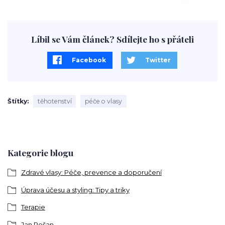
Líbil se Vám článek? Sdílejte ho s přáteli
Facebook
Twitter
Štítky
těhotenství
péče o vlasy
Kategorie blogu
Zdravé vlasy: Péče, prevence a doporučení
Úprava účesu a styling: Tipy a triky
Terapie
Jan Pešan