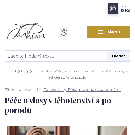
0
ks
0 Kč
Menu
Hledat
Úvod
Blog
Zdravé vlasy: Péče, prevence a doporučení
Péče o vlasy v
těhotenství a po porodu
Zdravé vlasy: Péče, prevence a doporučení
04
07
2024
Péče o vlasy v těhotenství a po
porodu