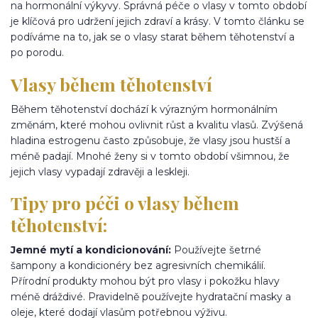
na hormonální výkyvy. Správná péče o vlasy v tomto období
je klíčová pro udržení jejich zdraví a krásy. V tomto článku se
podíváme na to, jak se o vlasy starat během těhotenství a
po porodu.
Vlasy během těhotenství
Během těhotenství dochází k výrazným hormonálním
změnám, které mohou ovlivnit růst a kvalitu vlasů. Zvýšená
hladina estrogenu často způsobuje, že vlasy jsou hustší a
méně padají. Mnohé ženy si v tomto období všimnou, že
jejich vlasy vypadají zdravěji a leskleji.
Tipy pro péči o vlasy během
těhotenství:
Jemné mytí a kondicionování:
Používejte šetrné
šampony a kondicionéry bez agresivních chemikálií.
Přírodní produkty mohou být pro vlasy i pokožku hlavy
méně dráždivé. Pravidelně používejte hydratační masky a
oleje, které dodají vlasům potřebnou výživu.