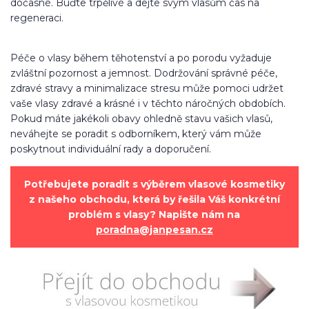
dočasné. Buďte trpělivé a dejte svým vlasům čas na
regeneraci.
Péče o vlasy během těhotenství a po porodu vyžaduje
zvláštní pozornost a jemnost. Dodržování správné péče,
zdravé stravy a minimalizace stresu může pomoci udržet
vaše vlasy zdravé a krásné i v těchto náročných obdobích.
Pokud máte jakékoli obavy ohledně stavu vašich vlasů,
neváhejte se poradit s odborníkem, který vám může
poskytnout individuální rady a doporučení.
Potřebujete poradit s výběrem vlasové kosmetiky
z našeho obchodu, která by řešila Váš konkrétní
problém s vlasy? Napište nám na
poradna@janpesan.cz