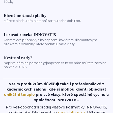
částky!
Různé možnosti platby
Můžete platit u nás platební kartou nebo dobírkou.
Luxusní značka INNOVATIS
Kosmetické přípravky s kolagenem, kaviárem, diamantovým
práškem a vitamíny, které omlazují Vaše vlasy.
Nevíte si rady?
Napište nám na poradna@janpesan.cz nebo nám můžete zavolat
na 777 259 926.
Našim produktům důvěřují také i profesionálové z
kadeřnických salonů, kde si mohou klienti objednat
unikátní terapie
pro své vlasy, které speciálně vyvinula
společnost INNOVATIS.
Pro velkoobchodní prodej vlasové kosmetiky INNOVATIS,
prosíme, přejděte na e-shop
shop.outbug.cz
. Děkujeme