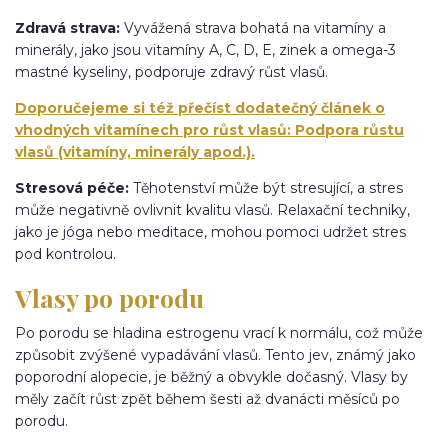
Zdravá strava:
Vyvážená strava bohatá na vitamíny a
minerály, jako jsou vitamíny A, C, D, E, zinek a omega-3
mastné kyseliny, podporuje zdravý růst vlasů.
Doporučejeme si též přečíst dodatečný článek o
vhodných vitamínech pro růst vlasů: Podpora růstu
vlasů (vitamíny, minerály apod.).
Stresová péče:
Těhotenství může být stresující, a stres
může negativně ovlivnit kvalitu vlasů. Relaxační techniky,
jako je jóga nebo meditace, mohou pomoci udržet stres
pod kontrolou.
Vlasy po porodu
Po porodu se hladina estrogenu vrací k normálu, což může
způsobit zvýšené vypadávání vlasů. Tento jev, známý jako
poporodní alopecie, je běžný a obvykle dočasný. Vlasy by
měly začít růst zpět během šesti až dvanácti měsíců po
porodu.