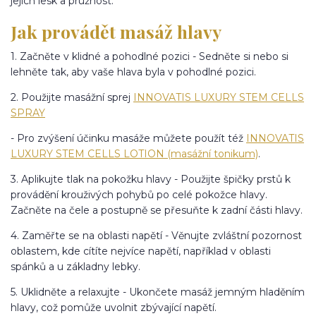
jejich lesk a pružnost.
Jak provádět masáž hlavy
1. Začněte v klidné a pohodlné pozici - Sedněte si nebo si
lehněte tak, aby vaše hlava byla v pohodlné pozici.
2. Použijte masážní sprej
INNOVATIS LUXURY STEM CELLS
SPRAY
- Pro zvýšení účinku masáže můžete použít též
INNOVATIS
LUXURY STEM CELLS LOTION (masážní tonikum)
.
3. Aplikujte tlak na pokožku hlavy - Použijte špičky prstů k
provádění krouživých pohybů po celé pokožce hlavy.
Začněte na čele a postupně se přesuňte k zadní části hlavy.
4. Zaměřte se na oblasti napětí - Věnujte zvláštní pozornost
oblastem, kde cítíte nejvíce napětí, například v oblasti
spánků a u základny lebky.
5. Uklidněte a relaxujte - Ukončete masáž jemným hladěním
hlavy, což pomůže uvolnit zbývající napětí.