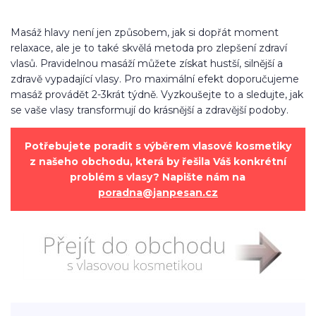
Masáž hlavy není jen způsobem, jak si dopřát moment
relaxace, ale je to také skvělá metoda pro zlepšení zdraví
vlasů. Pravidelnou masáží můžete získat hustší, silnější a
zdravě vypadající vlasy. Pro maximální efekt doporučujeme
masáž provádět 2-3krát týdně. Vyzkoušejte to a sledujte, jak
se vaše vlasy transformují do krásnější a zdravější podoby.
Potřebujete poradit s výběrem vlasové kosmetiky
z našeho obchodu, která by řešila Váš konkrétní
problém s vlasy? Napište nám na
poradna@janpesan.cz