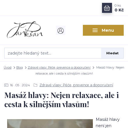
0
ks
0 Kč
Menu
Hledat
Úvod
Blog
Zdravé vlasy: Péče, prevence a doporučení
Masáž hlavy: Nejen
relaxace, ale i cesta k silnějším vlasům!
Zdravé vlasy: Péče, prevence a doporučení
16
05
2024
Masáž hlavy: Nejen relaxace, ale i
cesta k silnějším vlasům!
Masáž hlavy
není jen