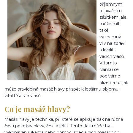
příjemným
relaxačním
zážitkem, ale
může mít
také
významný
vliv na zdraví
a kvalitu
vašich vlasů.
V tomto
článku se
podíváme
blíže na to, jak
může pravidelná masáž hlavy přispět k lepšímu objemu,
vitalitě a síle vlasů.
Co je masáž hlavy?
Masáž hlavy je technika, při které se aplikuje tlak na různé
části pokožky hlavy, čela a krku. Tento tlak může být
vykonáván rukama nebo pomocí speciálních masážních