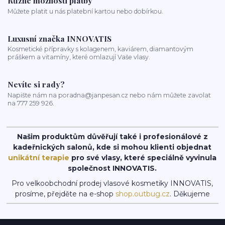
Různé možnosti platby
Můžete platit u nás platební kartou nebo dobírkou.
Luxusní značka INNOVATIS
Kosmetické přípravky s kolagenem, kaviárem, diamantovým
práškem a vitamíny, které omlazují Vaše vlasy.
Nevíte si rady?
Napište nám na poradna@janpesan.cz nebo nám můžete zavolat
na 777 259 926.
Našim produktům důvěřují také i profesionálové z
kadeřnických salonů, kde si mohou klienti objednat
unikátní terapie
pro své vlasy, které speciálně vyvinula
společnost INNOVATIS.
Pro velkoobchodní prodej vlasové kosmetiky INNOVATIS,
prosíme, přejděte na e-shop
shop.outbug.cz
. Děkujeme