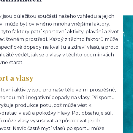
y jsou důležitou součástí našeho vzhledu a jejich
ví může být ovlivněno mnoha vnějšími faktory.
 tyto faktory patří sportovní aktivity, plavání a život
ečištěném prostředí. Každý z těchto faktorů může
specifické dopady na kvalitu a zdraví vlasů, a proto
ůležité vědět, jak se o vlasy v těchto podmínkách
vně starat.
rt a vlasy
tovní aktivity jsou pro naše tělo velmi prospěšné,
mohou mít i negativní dopady na vlasy. Při sportu
vyšuje produkce potu, což může vést k
drataci vlasů a pokožky hlavy. Pot obsahuje sůl,
á může vlasy vysušovat a způsobovat jejich
vost. Navíc časté mytí vlasů po sportu může