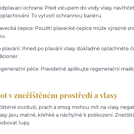
ředplavací ochrana: Před vstupem do vody vlasy navlhče
oplachování. To vytvoří ochrannou bariéru.
lavecká čepice: Použití plavecké čepice může výrazně sn
ou.
o plavání: Ihned po plavání vlasy důkladně opláchněte 
icionér.
egenerační péče: Pravidelně aplikujte regenerační mask
ot v znečištěném prostředí a vlasy
ištěné ovzduší, prach a smog mohou mít na vlasy negat
lasy jsou matné, křehké a náchylné k poškození. Znečiš
obovat lupy.