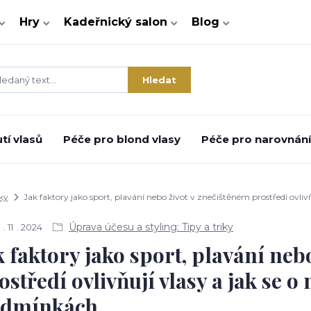
Hry
Kadeřnický salon
Blog
Hledat
tí vlasů
Péče pro blond vlasy
Péče pro narovnání 
iky
Jak faktory jako sport, plavání nebo život v znečištěném prostředí ovliv
Úprava účesu a styling: Tipy a triky
11
2024
k faktory jako sport, plavání neb
ostředí ovlivňují vlasy a jak se o 
dmínkách