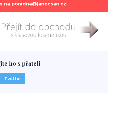
ám na
poradna@janpesan.cz
jte ho s přáteli
Twitter