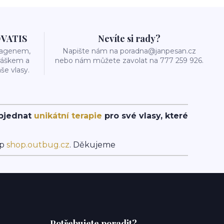
OVATIS
Nevíte si rady?
olagenem,
Napište nám na poradna@janpesan.cz
ráškem a
nebo nám můžete zavolat na 777 259 926.
še vlasy.
objednat
unikátní terapie
pro své vlasy, které
op
shop.outbug.cz
. Děkujeme
Potřebujete poradit?