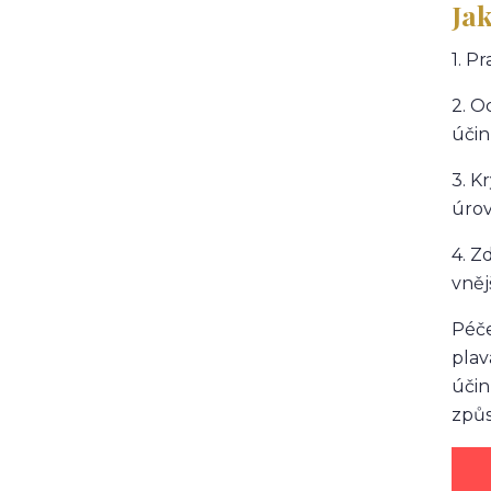
Jak
1. P
2. O
účin
3. K
úrov
4. Z
vněj
Péče
plav
účin
způs