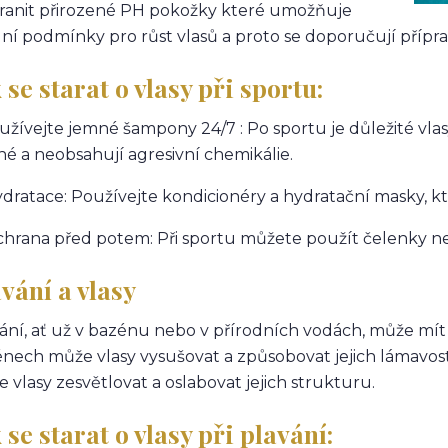
ranit přirozené PH pokožky které umožňuje
lní podmínky pro růst vlasů a proto se doporučují přípr
 se starat o vlasy při sportu:
oužívejte jemné šampony 24/7 : Po sportu je důležité vla
né a neobsahují agresivní chemikálie.
ydratace: Používejte kondicionéry a hydratační masky, k
chrana před potem: Při sportu můžete použít čelenky neb
vání a vlasy
ání, ať už v bazénu nebo v přírodních vodách, může mít 
nech může vlasy vysušovat a způsobovat jejich lámavos
 vlasy zesvětlovat a oslabovat jejich strukturu.
 se starat o vlasy při plavání: