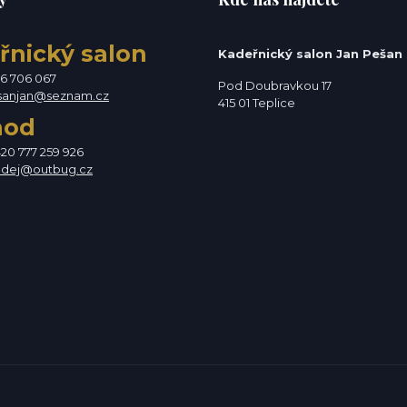
řnický salon
Kadeřnický salon Jan Pešan
76 706 067
Pod Doubravkou 17
sanjan@seznam.cz
415 01 Teplice
hod
420 777 259 926
odej@outbug.cz