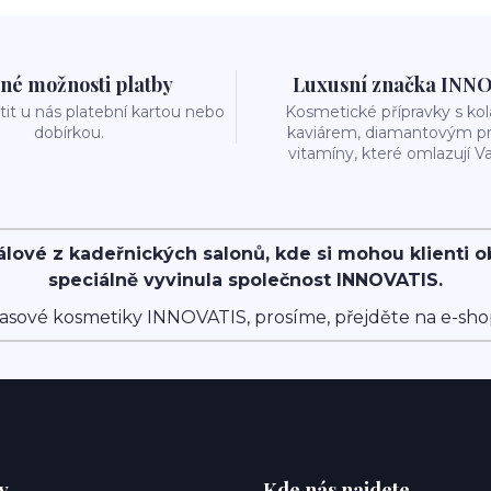
né možnosti platby
Luxusní značka INN
it u nás platební kartou nebo
Kosmetické přípravky s k
dobírkou.
kaviárem, diamantovým p
vitamíny, které omlazují Va
álové z kadeřnických salonů, kde si mohou klienti 
speciálně vyvinula společnost INNOVATIS.
asové kosmetiky INNOVATIS, prosíme, přejděte na e-sh
y
Kde nás najdete