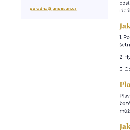
odst
suchá vlasová péče
třepění vlasů
poradna@janpesan.cz
ideá
chemicky poškozené vlasy
krepatění vlasů
Jak
antikoncepce a padání vlasů
chemoterapie
antibiotika
kortikoidy
1. P
objem vlasů
správné česání vlasů
šetr
podpora růstu vlasů
stárnutí vlasů
kondicionér
masáž hlavy
mytí vlasů
2. H
blond vlasy
kudrnaté vlasy
Ztráta a obnova lesku vlasů
3. O
mastné vlasy
UV záření
Pla
Mořská voda
Chlor z bazénu
domácí péče o vlasy
Plav
ionizace při fénování
bazé
může
Jak