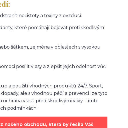
edí:
stranit nečistoty a toxiny z ovzduší.
danty, které pomáhají bojovat proti škodlivým
 nebo šátkem, zejména v oblastech s vysokou
moci posílit vlasy a zlepšit jejich odolnost vůči
tup a použití vhodných produktů 24/7. Sport,
 dopady, ale s vhodnou péčí a prevencí lze tyto
a ochrana vlasů před škodlivými vlivy. Tímto
ných podmínkách.
z našeho obchodu, která by řešila Váš