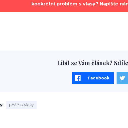
konkrétní problém s vlasy? Napište n
Líbil se Vám článek? Sdíle
Facebook
ky
péče o vlasy