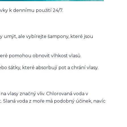
avky k dennímu použití 24/7.
sy umýt, ale vybírejte šampony, které jsou
teré pomohou obnovit vlhkost vlasů.
o šátky, které absorbují pot a chrání vlasy.
na vlasy značný vliv. Chlorovaná voda v
t. Slaná voda z moře má podobný účinek, navíc