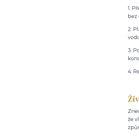
1. P
bez 
2. P
vod
3. P
kond
4. R
Živ
Zneč
že v
způs