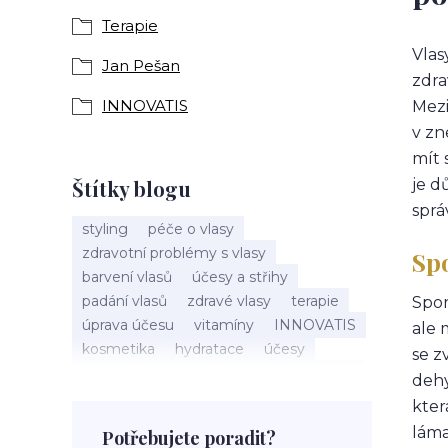
Terapie
Vlas
Jan Pešan
zdra
INNOVATIS
Mezi
v zn
mít 
Štítky blogu
je d
sprá
styling
péče o vlasy
zdravotní problémy s vlasy
Spo
barvení vlasů
účesy a střihy
padání vlasů
zdravé vlasy
terapie
Spor
úprava účesu
vitamíny
INNOVATIS
ale 
kosmetika
hydratace
účesy
se z
pokožka hlavy
příčesky
kadeřnictví
dehy
baleáž
tonovač
přeliv
kter
permanentní barva
suché vlasy
láma
Potřebujete poradit?
Jan Pešan
složení
uv ochrana