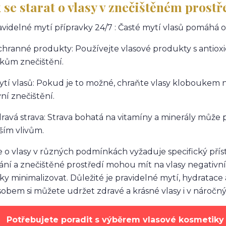
 se starat o vlasy v znečištěném prostř
ravidelné mytí přípravky 24/7 : Časté mytí vlasů pomáhá od
chranné produkty: Používejte vlasové produkty s antioxi
kům znečištění.
rytí vlasů: Pokud je to možné, chraňte vlasy kloboukem
ní znečištění.
dravá strava: Strava bohatá na vitamíny a minerály může po
ším vlivům.
 o vlasy v různých podmínkách vyžaduje specifický přís
ání a znečištěné prostředí mohou mít na vlasy negativní
ky minimalizovat. Důležité je pravidelné mytí, hydratace 
obem si můžete udržet zdravé a krásné vlasy i v nároč
Potřebujete poradit s výběrem vlasové kosmetiky 