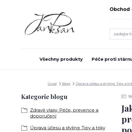
Obchod
Všechny produkty
Péče proti stárnu
Úvod
Blog
Úprava účesu a styling: Tipy a tr
Kategorie blogu
18
Ja
Zdravé vlasy: Péče, prevence a
doporučení
pr
po
Úprava účesu a styling: Tipy a triky