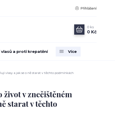
Přihlášení
0
ks
0 Kč
vlasů a proti krepatění
Více
ňují vlasy a jak se o ně starat v těchto podmínkách
o život v znečištěném
ně starat v těchto