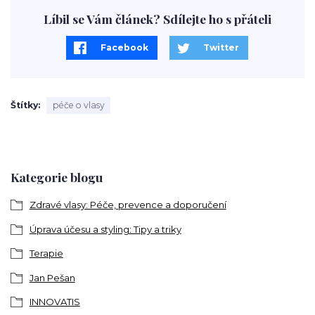
Líbil se Vám článek? Sdílejte ho s přáteli
Facebook
Twitter
Štítky
péče o vlasy
Kategorie blogu
Zdravé vlasy: Péče, prevence a doporučení
Úprava účesu a styling: Tipy a triky
Terapie
Jan Pešan
INNOVATIS