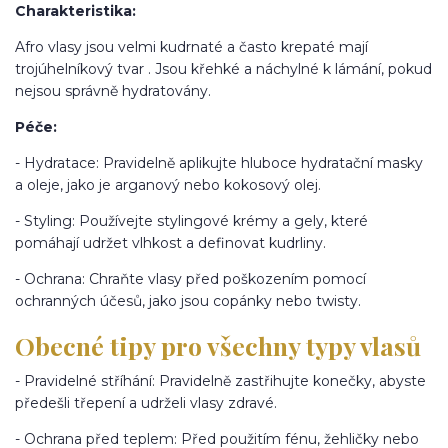
Charakteristika:
Afro vlasy jsou velmi kudrnaté a často krepaté mají
trojúhelníkový tvar . Jsou křehké a náchylné k lámání, pokud
nejsou správně hydratovány.
Péče:
- Hydratace: Pravidelně aplikujte hluboce hydratační masky
a oleje, jako je arganový nebo kokosový olej.
- Styling: Používejte stylingové krémy a gely, které
pomáhají udržet vlhkost a definovat kudrliny.
- Ochrana: Chraňte vlasy před poškozením pomocí
ochranných účesů, jako jsou copánky nebo twisty.
Obecné tipy pro všechny typy vlasů
- Pravidelné stříhání: Pravidelně zastřihujte konečky, abyste
předešli třepení a udrželi vlasy zdravé.
- Ochrana před teplem: Před použitím fénu, žehličky nebo