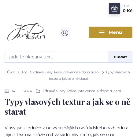
0
ks
0 Kč
Menu
Hledat
Úvod
Blog
Zdravé vlasy: Péče, prevence a doporučení
Typy vlasových
textur a jak se o ně starat
Zdravé vlasy: Péče, prevence a doporučení
04
11
2024
Typy vlasových textur a jak se o ně
starat
Vlasy jsou jedním z nejvýraznějších rysů lidského vzhledu a
jejich textura může mít zásadní vliv na to, jak se o ně