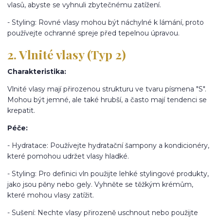
vlasů, abyste se vyhnuli zbytečnému zatížení.
- Styling: Rovné vlasy mohou být náchylné k lámání, proto
používejte ochranné spreje před tepelnou úpravou.
2. Vlnité vlasy (Typ 2)
Charakteristika:
Vlnité vlasy mají přirozenou strukturu ve tvaru písmena "S".
Mohou být jemné, ale také hrubší, a často mají tendenci se
krepatit.
Péče:
- Hydratace: Používejte hydratační šampony a kondicionéry,
které pomohou udržet vlasy hladké.
- Styling: Pro definici vln použijte lehké stylingové produkty,
jako jsou pěny nebo gely. Vyhněte se těžkým krémům,
které mohou vlasy zatížit.
- Sušení: Nechte vlasy přirozeně uschnout nebo použijte