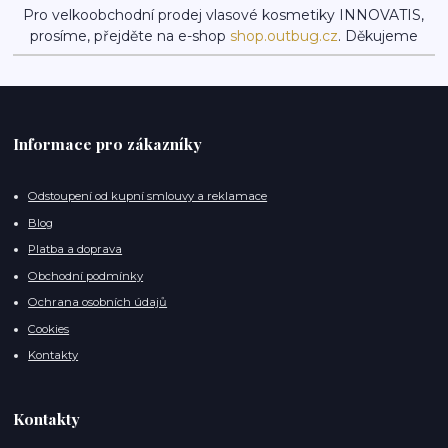
Pro velkoobchodní prodej vlasové kosmetiky INNOVATIS,
prosíme, přejděte na e-shop
shop.outbug.cz
. Děkujeme
Informace pro zákazníky
Odstoupení od kupní smlouvy a reklamace
Blog
Platba a doprava
Obchodní podmínky
Ochrana osobních údajů
Cookies
Kontakty
Kontakty