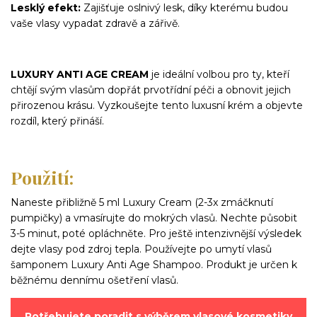
Lesklý efekt:
Zajišťuje oslnivý lesk, díky kterému budou
vaše vlasy vypadat zdravě a zářivě.
LUXURY ANTI AGE CREAM
je ideální volbou pro ty, kteří
chtějí svým vlasům dopřát prvotřídní péči a obnovit jejich
přirozenou krásu. Vyzkoušejte tento luxusní krém a objevte
rozdíl, který přináší.
Použití:
Naneste přibližně 5 ml Luxury Cream (2-3x zmáčknutí
pumpičky) a vmasírujte do mokrých vlasů. Nechte působit
3-5 minut, poté opláchněte. Pro ještě intenzivnější výsledek
dejte vlasy pod zdroj tepla. Používejte po umytí vlasů
šamponem Luxury Anti Age Shampoo. Produkt je určen k
běžnému dennímu ošetření vlasů.
Potřebujete poradit s výběrem vlasové kosmetiky