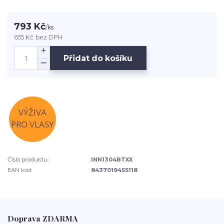
793 Kč
/
ks
655 Kč
bez DPH
Přidat do košíku
Číslo produktu:
INN1304BTXX
EAN kód:
8437019455118
Doprava ZDARMA