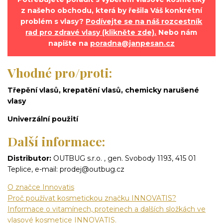
z našeho obchodu, která by řešila Váš konkrétní
problém s vlasy?
Podívejte se na náš rozcestník
rad pro zdravé vlasy (klikněte zde).
Nebo nám
napište na
poradna@janpesan.cz
Vhodné pro/proti:
Třepění vlasů, krepatění vlasů, chemicky narušené
vlasy
Univerzální použití
Další informace:
Distributor:
OUTBUG s.r.o. , gen. Svobody 1193, 415 01
Teplice, e-mail: prodej@outbug.cz
O značce Innovatis
Proč používat kosmetickou značku INNOVATIS?
Informace o vitamínech, proteinech a dalších složkách ve
vlasové kosmetice INNOVATIS.