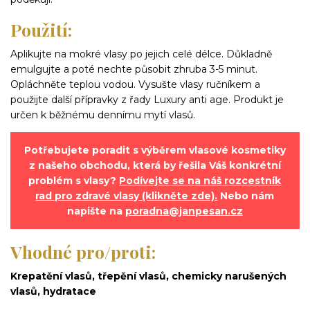
Použití:
Aplikujte na mokré vlasy po jejich celé délce. Důkladně
emulgujte a poté nechte působit zhruba 3-5 minut.
Opláchněte teplou vodou. Vysušte vlasy ručníkem a
použijte další přípravky z řady Luxury anti age. Produkt je
určen k běžnému dennímu mytí vlasů.
Potřebujete poradit s výběrem vlasové kosmetiky
z našeho obchodu, která by řešila Váš konkrétní
problém s vlasy?
Podívejte se na náš rozcestník
rad pro zdravé vlasy (klikněte zde).
Nebo nám
napište na
poradna@janpesan.cz
Vhodné pro/proti:
Krepatění vlasů, třepění vlasů, chemicky narušených
vlasů, hydratace