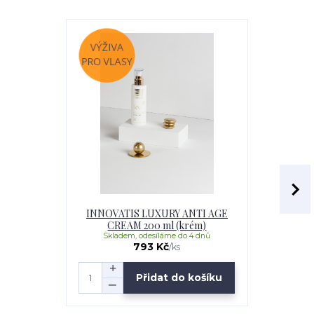
INNOVATIS LUXURY ANTI AGE
INNOVATI
CREAM 200 ml (krém)
LEAVE-IN 
Skladem, odesíláme do 4 dnů
Skladem
793 Kč
/
ks
Přidat do košíku