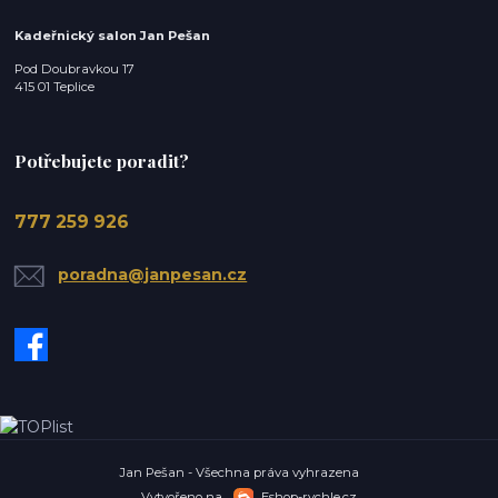
Kadeřnický salon Jan Pešan
Pod Doubravkou 17
415 01 Teplice
Potřebujete poradit?
777 259 926
poradna@janpesan.cz
Jan Pešan - Všechna práva vyhrazena
Vytvořeno na
Eshop-rychle.cz