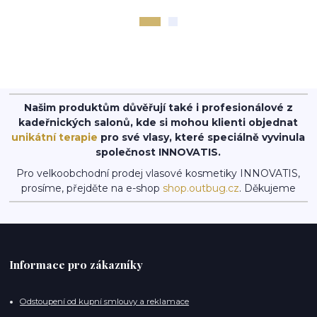
Našim produktům důvěřují také i profesionálové z
kadeřnických salonů, kde si mohou klienti objednat
unikátní terapie
pro své vlasy, které speciálně vyvinula
společnost INNOVATIS.
Pro velkoobchodní prodej vlasové kosmetiky INNOVATIS,
prosíme, přejděte na e-shop
shop.outbug.cz
. Děkujeme
Informace pro zákazníky
Odstoupení od kupní smlouvy a reklamace