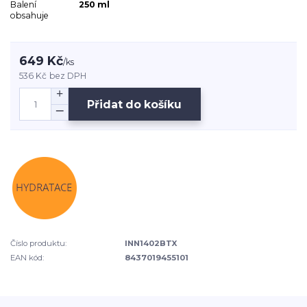
Balení
250 ml
obsahuje
649 Kč
/
ks
536 Kč
bez DPH
Přidat do košíku
Číslo produktu:
INN1402BTX
EAN kód:
8437019455101