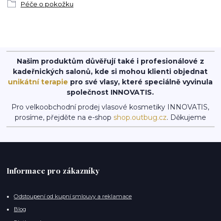
Péče o pokožku
Našim produktům důvěřují také i profesionálové z
kadeřnických salonů, kde si mohou klienti objednat
unikátní terapie
pro své vlasy, které speciálně vyvinula
společnost INNOVATIS.
Pro velkoobchodní prodej vlasové kosmetiky INNOVATIS,
prosíme, přejděte na e-shop
shop.outbug.cz
. Děkujeme
Informace pro zákazníky
Odstoupení od kupní smlouvy a reklamace
Blog