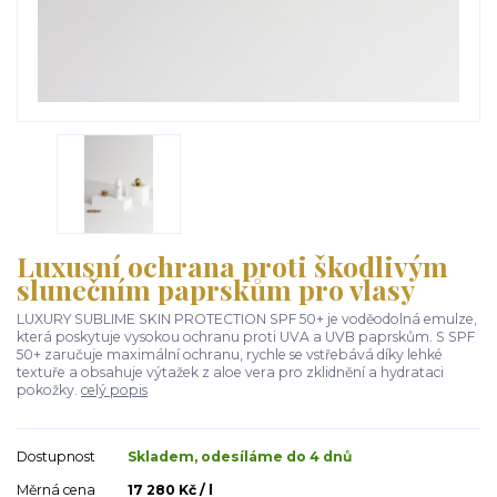
Luxusní ochrana proti škodlivým
slunečním paprskům pro vlasy
LUXURY SUBLIME SKIN PROTECTION SPF 50+ je voděodolná emulze,
která poskytuje vysokou ochranu proti UVA a UVB paprskům. S SPF
50+ zaručuje maximální ochranu, rychle se vstřebává díky lehké
textuře a obsahuje výtažek z aloe vera pro zklidnění a hydrataci
pokožky.
celý popis
Dostupnost
Skladem, odesíláme do 4 dnů
Měrná cena
17 280 Kč / l