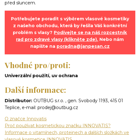
před sluncem.
Potřebujete poradit s výběrem vlasové kosmetiky
z našeho obchodu, která by řešila Váš konkrétní
problém s vlasy?
Podívejte se na náš rozcestník
rad pro zdravé vlasy (klikněte zde).
Nebo nám
napište na
poradna@janpesan.cz
Vhodné pro/proti:
Univerzální použití, uv ochrana
Další informace:
Distributor:
OUTBUG s.r.o. , gen. Svobody 1193, 415 01
Teplice, e-mail: prodej@outbug.cz
O značce Innovatis
Proč používat kosmetickou značku INNOVATIS?
Informace o vitamínech, proteinech a dalších složkách ve
vlasové kosmetice INNOVATIS.