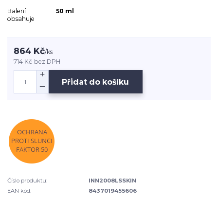
Balení
50 ml
obsahuje
864 Kč
/
ks
714 Kč
bez DPH
Přidat do košíku
Číslo produktu:
INN2008LSSKIN
EAN kód:
8437019455606