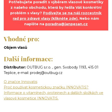
Potřebujete poradit s výběrem vlasové kosmetiky
z našeho obchodu, která by řešila Váš konkrétní
problém s vlasy?
Podívejte se na náš rozcestník
rad pro zdravé vlasy (klikněte zde).
Nebo nám
napište na
poradna@janpesan.cz
Vhodné pro:
Objem vlasů
Další informace:
Distributor:
OUTBUG s.r.o. , gen. Svobody 1193, 415 01
Teplice, e-mail: prodej@outbug.cz
O značce Innovatis
Proč používat kosmetickou značku INNOVATIS?
Informace o vitamínech, proteinech a dalších složkách ve
vlasové kosmetice INNOVATIS.