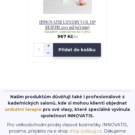
INNOVATIS LUXURY VOL UP
SERUM 200 ml (sérum)
Skladem, odesíláme do 4 dnů
967 Kč
/
ks
Přidat do košíku
Našim produktům důvěřují také i profesionálové z
kadeřnických salonů, kde si mohou klienti objednat
unikátní terapie
pro své vlasy, které speciálně vyvinula
společnost INNOVATIS.
Pro velkoobchodní prodej vlasové kosmetiky INNOVATIS,
prosíme, přejděte na e-shop
shop.outbug.cz
. Děkujeme