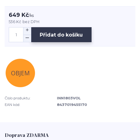
649 Kč
/
ks
536 Kč
bez DPH
Přidat do košíku
Číslo produktu:
INN1803VOL
EAN kód:
8437019455170
Doprava ZDARMA