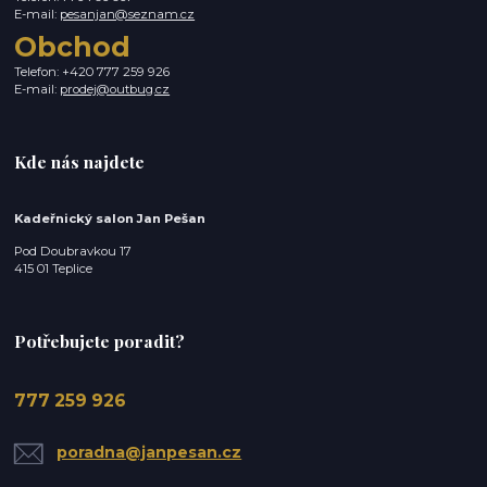
E-mail:
pesanjan@seznam.cz
Obchod
Telefon: +420 777 259 926
E-mail:
prodej@outbug.cz
Kde nás najdete
Kadeřnický salon Jan Pešan
Pod Doubravkou 17
415 01 Teplice
Potřebujete poradit?
777 259 926
poradna@janpesan.cz