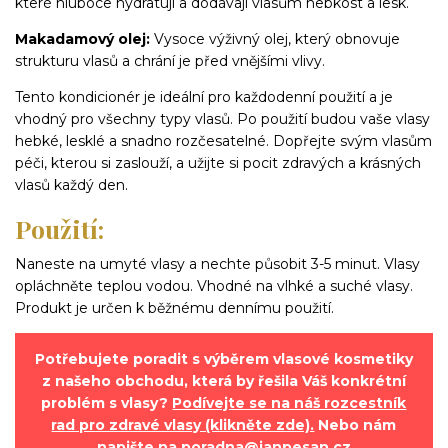
které hluboce hydratují a dodávají vlasům hebkost a lesk.
Makadamový olej:
Vysoce výživný olej, který obnovuje
strukturu vlasů a chrání je před vnějšími vlivy.
Tento kondicionér je ideální pro každodenní použití a je
vhodný pro všechny typy vlasů. Po použití budou vaše vlasy
hebké, lesklé a snadno rozčesatelné. Dopřejte svým vlasům
péči, kterou si zaslouží, a užijte si pocit zdravých a krásných
vlasů každý den.
Použití:
Naneste na umyté vlasy a nechte působit 3-5 minut. Vlasy
opláchněte teplou vodou. Vhodné na vlhké a suché vlasy.
Produkt je určen k běžnému dennímu použití.
Potřebujete poradit s výběrem vlasové kosmetiky
z našeho obchodu, která by řešila Váš konkrétní
problém s vlasy?
Podívejte se na náš rozcestník
rad pro zdravé vlasy (klikněte zde).
Nebo nám
napište na
poradna@janpesan.cz