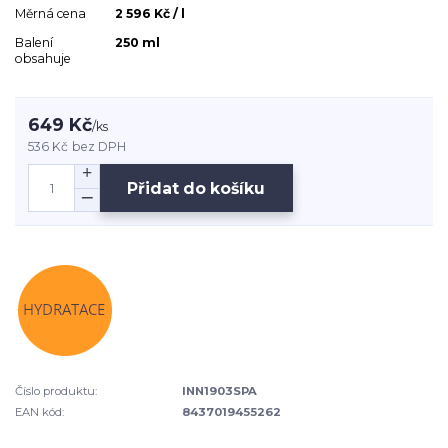
Měrná cena
2 596 Kč / l
Balení
250 ml
obsahuje
649 Kč
/
ks
536 Kč
bez DPH
Přidat do košíku
Číslo produktu:
INN1903SPA
EAN kód:
8437019455262