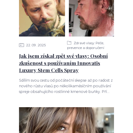
Zdravé vlasy: Péče,
22
09
2025
prevence a doporučení
Jak jsem získal zpět své vlasy: Osobní
zkušenost s používaním Innovatis
Luxury Stem Cells Spray
Sdílím svou cestu od počáteční skepse až po radost z
nového růstu vlasů po několikaměsíčním používání
spreje obsahujícího rostlinné kmenové buňky. Pří...