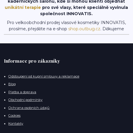
kadeřnických salonů, kde si mohou klienti objednat
unikátní terapie
pro své vlasy, které speciálně vyvinula
společnost INNOVATIS.
Pro velkoobchodní prodej vlasové kosmetiky INNOVATIS,
prosíme, přejděte na e-shop
shop.outbug.cz
. Děkujeme
Informace pro zákazníky
Odstoupení od kupní smlouvy a reklamace
Blog
Platba a doprava
Obchodní podmínky
Ochrana osobních údajů
Cookies
Kontakty