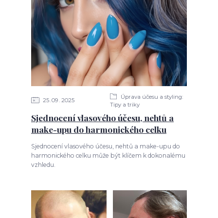
Úprava účesu a styling:
25
09
2025
Tipy a triky
Sjednocení vlasového účesu, nehtů a
make-upu do harmonického celku
Sjednocení vlasového účesu, nehtů a make-upu do
harmonického celku může být klíčem k dokonalému
vzhledu.