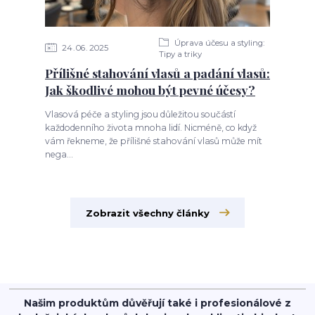
Úprava účesu a styling:
24
06
2025
Tipy a triky
Přílišné stahování vlasů a padání vlasů:
Jak škodlivé mohou být pevné účesy?
Vlasová péče a styling jsou důležitou součástí
každodenního života mnoha lidí. Nicméně, co když
vám řekneme, že přílišné stahování vlasů může mít
nega...
Zobrazit všechny články
Našim produktům důvěřují také i profesionálové z