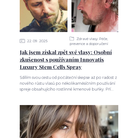
Zdravé vlasy: Péče,
22
09
2025
prevence a doporučení
Jak jsem získal zpět své vlasy: Osobní
zkušenost s používaním Innovatis
Luxury Stem Cells Spray
Sdílím svou cestu od počáteční skepse až po radost z
nového růstu vlasů po několikaměsíčním používání
spreje obsahujícího rostlinné kmenové buňky. Pří...