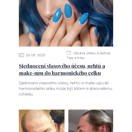
Úprava účesu a styling:
25
09
2025
Tipy a triky
Sjednocení vlasového účesu, nehtů a
make-upu do harmonického celku
Sjednocení vlasového účesu, nehtů a make-upu do
harmonického celku může být klíčem k dokonalému
vzhledu.