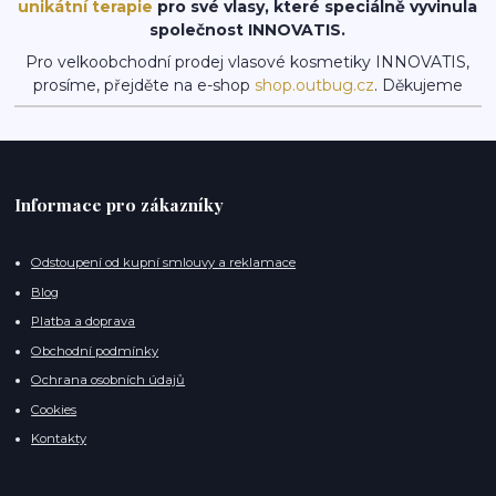
unikátní terapie
pro své vlasy, které speciálně vyvinula
společnost INNOVATIS.
Pro velkoobchodní prodej vlasové kosmetiky INNOVATIS,
prosíme, přejděte na e-shop
shop.outbug.cz
. Děkujeme
Informace pro zákazníky
Odstoupení od kupní smlouvy a reklamace
Blog
Platba a doprava
Obchodní podmínky
Ochrana osobních údajů
Cookies
Kontakty