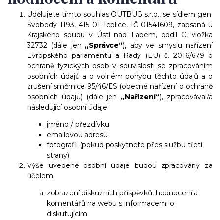
Udělujete tímto souhlas OUTBUG s.r.o., se sídlem gen.
Svobody 1193, 415 01 Teplice, IČ 01541609, zapsaná u
Krajského soudu v Ústí nad Labem, oddíl C, vložka
32732 (dále jen
„Správce“
), aby ve smyslu nařízení
Evropského parlamentu a Rady (EU) č. 2016/679 o
ochraně fyzických osob v souvislosti se zpracováním
osobních údajů a o volném pohybu těchto údajů a o
zrušení směrnice 95/46/ES (obecné nařízení o ochraně
osobních údajů) (dále jen
„Nařízení“
), zpracovával/a
následující osobní údaje:
jméno / přezdívku
emailovou adresu
fotografii (pokud poskytnete přes službu třetí
strany).
Výše uvedené osobní údaje budou zpracovány za
účelem:
zobrazení diskuzních příspěvků, hodnocení a
komentářů na webu s informacemi o
diskutujícím