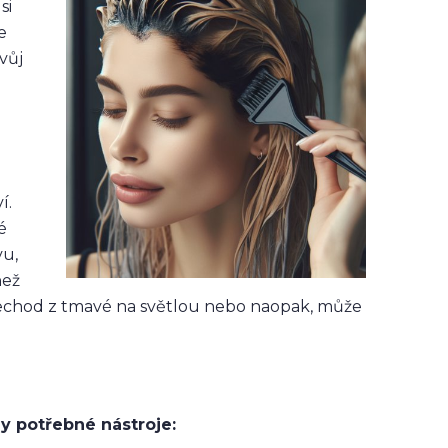
si
e
vůj
í.
é
vu,
než
přechod z tmavé na světlou nebo naopak, může
y potřebné nástroje: