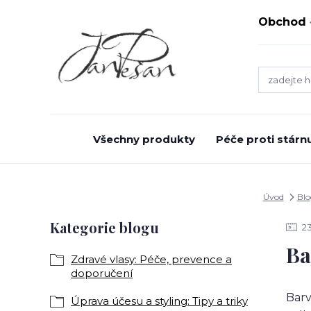
Obchod
Všechny produkty
Péče proti stárnu
Úvod
Blo
Kategorie blogu
2
Ba
Zdravé vlasy: Péče, prevence a
doporučení
Barv
Úprava účesu a styling: Tipy a triky