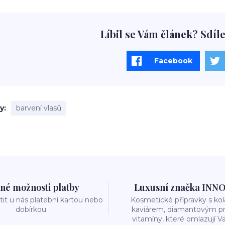
Líbil se Vám článek? Sdíle
Facebook
ky
barvení vlasů
né možnosti platby
Luxusní značka INN
it u nás platební kartou nebo
Kosmetické přípravky s k
dobírkou.
kaviárem, diamantovým p
vitamíny, které omlazují Va