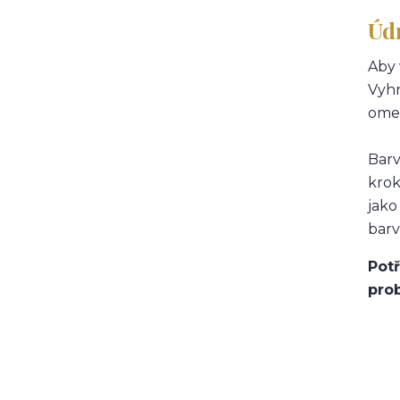
Úd
Aby 
Vyhn
omez
Barv
krok
jako
barv
Potř
pro