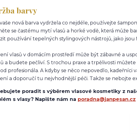
ržba barvy
vaše nová barva vydržela co nejdéle, používejte šampon
ěte se častému mytí vlasů a horké vodě, která může ba
it používání tepelných stylingových nástrojů, jako jsou 
ení vlasů v domácím prostředí může být zábavné a uspo
ů a budete pečliví. S trochou praxe a trpělivosti může
 od profesionála. A kdyby se něco nepovedlo, kadeřníc
ení a doporučí tu nejvhodnější péči. Takže se nebojte ex
ebujete poradit s výběrem vlasové kosmetiky z naše
blém s vlasy? Napište nám na
poradna@janpesan.cz