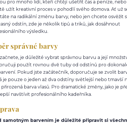
ou pro mnoho lidí, kteří chtějí ušetřit čas a peníze, nebo 
tě užít kreativní proces v pohodlí svého domova. Ať už s
táte na radikální změnu barvy, nebo jen chcete osvěžit s
asný odstín, zde je několik tipů a triků, jak dosáhnout
esionálního výsledku.
běr správné barvy
začnete, je důležité vybrat správnou barvu a její množstv
ručuji použít rovnou dvě tuby od odstínů pro dokonal
arvení. Pokud jste začátečník, doporučuje se zvolit bar
á je pouze o jeden až dva odstíny světlejší nebo tmavší 
 přirozená barva vlasů. Pro dramatické změny, jako je 
lepší navštívit profesionálního kadeřníka.
íprava
 samotným barvením je důležité připravit si všechn