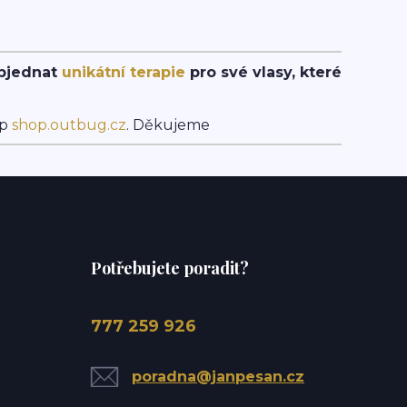
objednat
unikátní terapie
pro své vlasy, které
op
shop.outbug.cz
. Děkujeme
Potřebujete poradit?
777 259 926
poradna@janpesan.cz