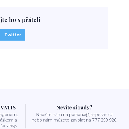
jte ho s přáteli
Twitter
OVATIS
Nevíte si rady?
olagenem,
Napište nám na poradna@janpesan.cz
ráškem a
nebo nám můžete zavolat na 777 259 926.
še vlasy.