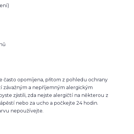
ení)
enů
á je často opomíjena, přitom z pohledu ochrany
hází závažným a nepříjemným alergickým
yste zjistili, zda nejste alergičtí na některou z
zápěstí nebo za ucho a počkejte 24 hodin.
arvu nepoužívejte.