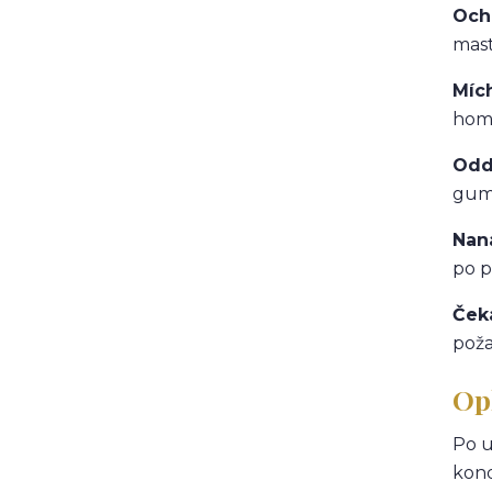
Och
mast
Míc
hom
Odd
gum
Nan
po p
Ček
poža
Op
Po u
kond