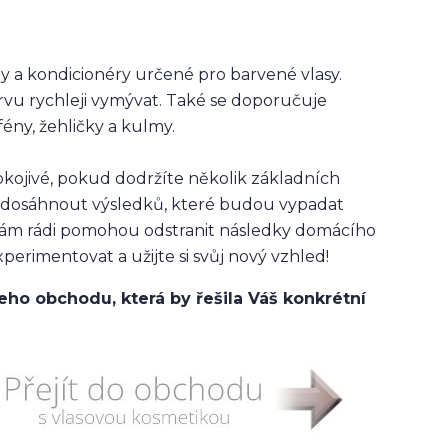
y a kondicionéry určené pro barvené vlasy.
rvu rychleji vymývat. Také se doporučuje
fény, žehličky a kulmy.
kojivé, pokud dodržíte několik základních
te dosáhnout výsledků, které budou vypadat
i vám rádi pomohou odstranit následky domácího
perimentovat a užijte si svůj nový vzhled!
ho obchodu, která by řešila Váš konkrétní