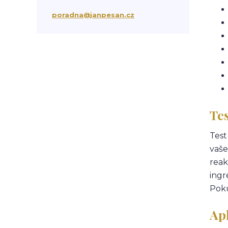
suchá vlasová péče
třepění vlasů
poradna@janpesan.cz
chemicky poškozené vlasy
krepatění vlasů
antikoncepce a padání vlasů
chemoterapie
antibiotika
kortikoidy
objem vlasů
správné česání vlasů
podpora růstu vlasů
stárnutí vlasů
kondicionér
masáž hlavy
mytí vlasů
blond vlasy
kudrnaté vlasy
Tes
Ztráta a obnova lesku vlasů
mastné vlasy
UV záření
Test
Mořská voda
Chlor z bazénu
vaše
domácí péče o vlasy
reak
ionizace při fénování
ingr
Poku
Ap