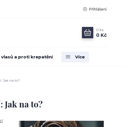
Přihlášení
0
ks
0 Kč
vlasů a proti krepatění
Více
: Jak na to?
 Jak na to?
ší