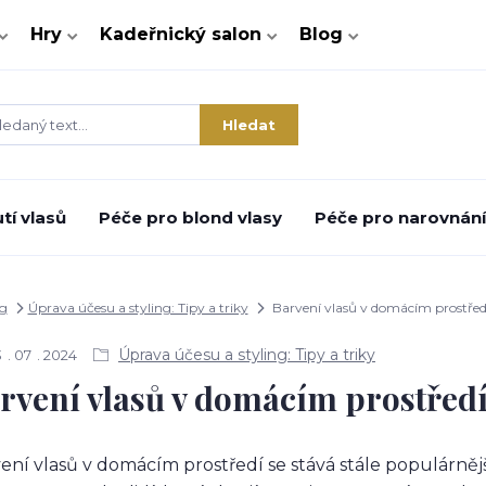
Hry
Kadeřnický salon
Blog
Hledat
tí vlasů
Péče pro blond vlasy
Péče pro narovnání 
g
Úprava účesu a styling: Tipy a triky
Barvení vlasů v domácím prostředí
Úprava účesu a styling: Tipy a triky
3
07
2024
rvení vlasů v domácím prostředí:
ení vlasů v domácím prostředí se stává stále populárněj