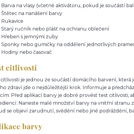
Barva na vlasy (včetně aktivátoru, pokud je součástí bal
Štětec na nanášení barvy
Rukavice
Starý ručník nebo plášť na ochranu oblečení
Hřeben s jemnými zuby
Sponky nebo gumičky na oddělení jednotlivých pram
Hodiny nebo časovač
t citlivosti
 citlivosti je jednou ze součástí domácího barvení, kter
ho zdraví jde o nejdůležitější krok. Informuje a předc
cím. Před aplikací barvy je dobré provést test citlivosti, ab
ediencí. Naneste malé množství barvy na vnitřní stranu 
d se objeví zarudnutí, svědění nebo jiné podráždění, b
likace barvy