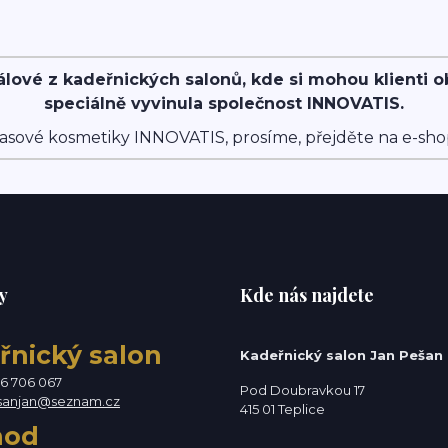
álové z kadeřnických salonů, kde si mohou klienti 
speciálně vyvinula společnost INNOVATIS.
asové kosmetiky INNOVATIS, prosíme, přejděte na e-sh
y
Kde nás najdete
řnický salon
Kadeřnický salon Jan Pešan
76 706 067
Pod Doubravkou 17
sanjan@seznam.cz
415 01 Teplice
hod