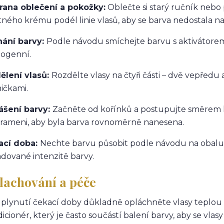
rana oblečení a pokožky:
Oblečte si starý ručník nebo
ného krému podél linie vlasů, aby se barva nedostala n
hání barvy:
Podle návodu smíchejte barvu s aktivátore
ogenní.
ělení vlasů:
Rozdělte vlasy na čtyři části – dvě vepřed
ičkami.
ášení barvy:
Začněte od kořínků a postupujte směrem 
rameni, aby byla barva rovnoměrně nanesena.
ací doba:
Nechte barvu působit podle návodu na obalu. 
dované intenzitě barvy.
lachování a péče
plynutí čekací doby důkladně opláchněte vlasy teplou 
icionér, který je často součástí balení barvy, aby se vlasy