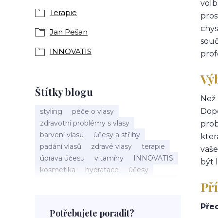
volb
Terapie
pros
chys
Jan Pešan
souč
INNOVATIS
prof
Vý
Štítky blogu
Než 
Dopo
styling
péče o vlasy
zdravotní problémy s vlasy
prob
barvení vlasů
účesy a střihy
kter
padání vlasů
zdravé vlasy
terapie
vaše
úprava účesu
vitamíny
INNOVATIS
být 
kosmetika
hydratace
účesy
pokožka hlavy
příčesky
kadeřnictví
Př
baleáž
tonovač
přeliv
permanentní barva
suché vlasy
Před
Potřebujete poradit?
Jan Pešan
složení
uv ochrana