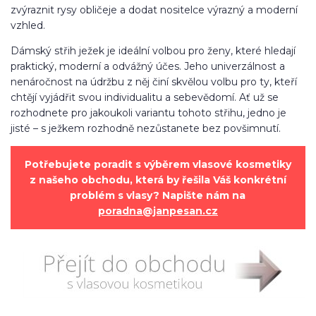
zvýraznit rysy obličeje a dodat nositelce výrazný a moderní
vzhled.
Dámský střih ježek je ideální volbou pro ženy, které hledají
praktický, moderní a odvážný účes. Jeho univerzálnost a
nenáročnost na údržbu z něj činí skvělou volbu pro ty, kteří
chtějí vyjádřit svou individualitu a sebevědomí. Ať už se
rozhodnete pro jakoukoli variantu tohoto střihu, jedno je
jisté – s ježkem rozhodně nezůstanete bez povšimnutí.
Potřebujete poradit s výběrem vlasové kosmetiky
z našeho obchodu, která by řešila Váš konkrétní
problém s vlasy? Napište nám na
poradna@janpesan.cz