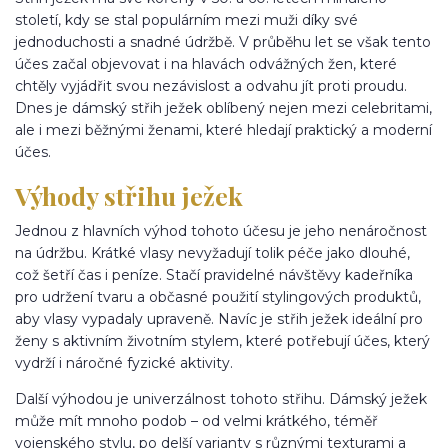
století, kdy se stal populárním mezi muži díky své
jednoduchosti a snadné údržbě. V průběhu let se však tento
účes začal objevovat i na hlavách odvážných žen, které
chtěly vyjádřit svou nezávislost a odvahu jít proti proudu.
Dnes je dámský střih ježek oblíbený nejen mezi celebritami,
ale i mezi běžnými ženami, které hledají praktický a moderní
účes.
Výhody střihu ježek
Jednou z hlavních výhod tohoto účesu je jeho nenáročnost
na údržbu. Krátké vlasy nevyžadují tolik péče jako dlouhé,
což šetří čas i peníze. Stačí pravidelné návštěvy kadeřníka
pro udržení tvaru a občasné použití stylingových produktů,
aby vlasy vypadaly upraveně. Navíc je střih ježek ideální pro
ženy s aktivním životním stylem, které potřebují účes, který
vydrží i náročné fyzické aktivity.
Další výhodou je univerzálnost tohoto střihu. Dámský ježek
může mít mnoho podob – od velmi krátkého, téměř
vojenského stylu, po delší varianty s různými texturami a