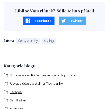
Líbil se Vám článek? Sdílejte ho s přáteli
Facebook
Twitter
Štítky
účesy a střihy
styling
Kategorie blogu
Zdravé vlasy: Péče, prevence a doporučení
Úprava účesu a styling: Tipy a triky
Terapie
Jan Pešan
INNOVATIS