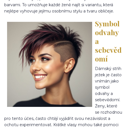
barvami. To umožňuje každé ženě najít si variantu, která
nejlépe vyhovuje jejímu osobnímu stylu a tvaru obličeje.
Symbol
odvahy
a
sebevěd
omí
Dámský střih
ježek je často
vnímán jako
symbol
odvahy a
sebevědomí.
Ženy, které
se rozhodnou
pro tento účes, často chtějí vyjádřit svou nezávislost a
ochotu experimentovat. Krátké vlasy mohou také pomoci