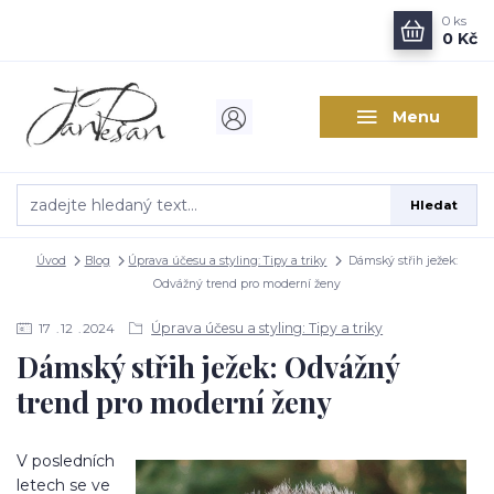
0
ks
0 Kč
Menu
Hledat
Úvod
Blog
Úprava účesu a styling: Tipy a triky
Dámský střih ježek:
Odvážný trend pro moderní ženy
Úprava účesu a styling: Tipy a triky
17
12
2024
Dámský střih ježek: Odvážný
trend pro moderní ženy
V posledních
letech se ve