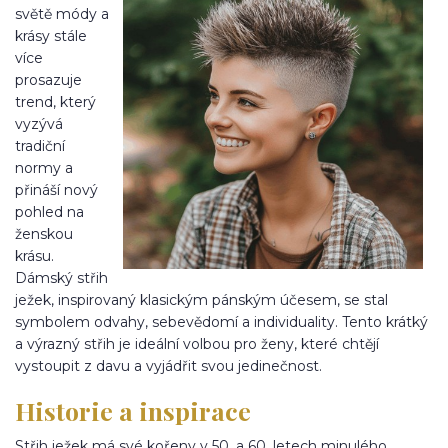
světě módy a
krásy stále
více
prosazuje
trend, který
vyzývá
tradiční
normy a
přináší nový
pohled na
ženskou
krásu.
Dámský střih
ježek, inspirovaný klasickým pánským účesem, se stal
symbolem odvahy, sebevědomí a individuality. Tento krátký
a výrazný střih je ideální volbou pro ženy, které chtějí
vystoupit z davu a vyjádřit svou jedinečnost.
Historie a inspirace
Střih ježek má své kořeny v 50. a 60. letech minulého