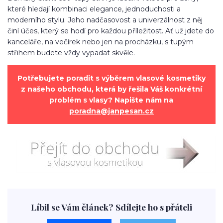
které hledají kombinaci elegance, jednoduchosti a
moderního stylu. Jeho nadčasovost a univerzálnost z něj
činí účes, který se hodí pro každou příležitost. Ať už jdete do
kanceláře, na večírek nebo jen na procházku, s tupým
střihem budete vždy vypadat skvěle.
Potřebujete poradit s výběrem vlasové kosmetiky
z našeho obchodu, která by řešila Váš konkrétní
problém s vlasy? Napište nám na
poradna@janpesan.cz
Líbil se Vám článek? Sdílejte ho s přáteli