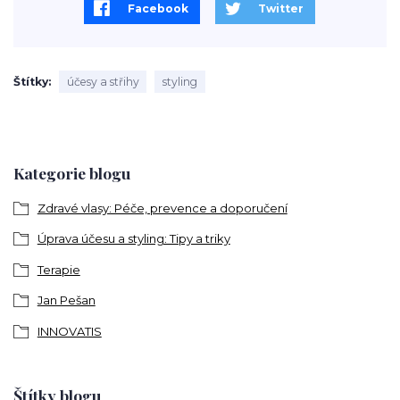
Facebook
Twitter
Štítky
účesy a střihy
styling
Kategorie blogu
Zdravé vlasy: Péče, prevence a doporučení
Úprava účesu a styling: Tipy a triky
Terapie
Jan Pešan
INNOVATIS
Štítky blogu