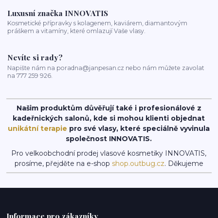
Luxusní značka INNOVATIS
Kosmetické přípravky s kolagenem, kaviárem, diamantovým
práškem a vitamíny, které omlazují Vaše vlasy.
Nevíte si rady?
Napište nám na poradna@janpesan.cz nebo nám můžete zavolat
na 777 259 926.
Našim produktům důvěřují také i profesionálové z
kadeřnických salonů, kde si mohou klienti objednat
unikátní terapie
pro své vlasy, které speciálně vyvinula
společnost INNOVATIS.
Pro velkoobchodní prodej vlasové kosmetiky INNOVATIS,
prosíme, přejděte na e-shop
shop.outbug.cz
. Děkujeme
Informace pro zákazníky