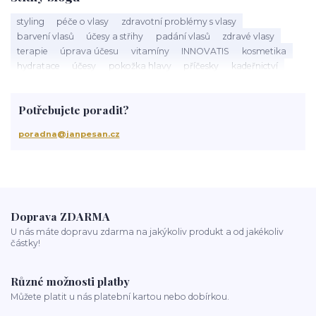
styling
péče o vlasy
zdravotní problémy s vlasy
barvení vlasů
účesy a střihy
padání vlasů
zdravé vlasy
terapie
úprava účesu
vitamíny
INNOVATIS
kosmetika
hydratace
účesy
pokožka hlavy
příčesky
kadeřnictví
baleáž
tonovač
přeliv
permanentní barva
suché vlasy
Jan Pešan
složení
uv ochrana
suchá vlasová péče
Potřebujete poradit?
třepění vlasů
chemicky poškozené vlasy
krepatění vlasů
antikoncepce a padání vlasů
chemoterapie
antibiotika
poradna@janpesan.cz
kortikoidy
objem vlasů
správné česání vlasů
podpora růstu vlasů
stárnutí vlasů
kondicionér
masáž hlavy
mytí vlasů
blond vlasy
kudrnaté vlasy
Ztráta a obnova lesku vlasů
mastné vlasy
UV záření
Mořská voda
Chlor z bazénu
domácí péče o vlasy
ionizace při fénování
Doprava ZDARMA
U nás máte dopravu zdarma na jakýkoliv produkt a od jakékoliv
částky!
Různé možnosti platby
Můžete platit u nás platební kartou nebo dobírkou.