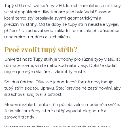
Tupý střih má své kořeny v 60. letech minulého století, kdy
se stal populárním díky ikonám jako byla Vidal Sassoon,
která tento styl proslavila svými geometrickými a
precizními střihy. Od té doby se tupý střih neustále vyvíjel,
přičemž si zachoval svou základní formu, ale přizpůsobil se
moderním trendům a technikám.
Proč zvolit tupý střih?
Univerzálnost: Tupý střih je vhodný pro různé typy vlasů, ať
už máte rovné, vlnité nebo kudrnaté vlasy. Dokáže dodat
objem jemným vlasům a zkrotit ty husté.
Snadná údržba: Díky své jednoduché formě nevyžaduje
tupý střih složitou úpravu. Stačí pravidelné zastřihování, aby
si zachoval svůj tvar a ostrost.
Moderní vzhled: Tento střih působí velmi moderně a svěže.
Je ideální pro ženy, které chtějí vypadat elegantně a
zároveň trendy.