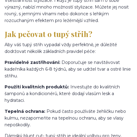
Všestrannost stylizace: I když je tupý střih sám o sobě
výrazný, nabízí mnoho možností stylizace. Můžete jej nosit
rovný, s jemnými vlnami nebo dokonce s lehkým
rozcuchaným efektem pro ležérnější vzhled.
Jak pečovat o tupý střih?
Aby váš tupý střih vypadal vždy perfektně, je důležité
dodržovat několik základních pravidel péče:
Pravidelné zastřihování:
Doporučuje se navštěvovat
kadeřníka každých 6-8 týdnů, aby se udržel tvar a ostré linie
střihu.
Použití kvalitních produktů:
Investujte do kvalitních
šamponů a kondicionérů, které dodají vlasům lesk a
hydrataci.
Tepelná ochrana:
Pokud často používáte žehličku nebo
kulmu, nezapomeňte na tepelnou ochranu, aby se vlasy
nepoškodily.
Dámský blunt cut- tupý střih je ideální volbou pro ženy,