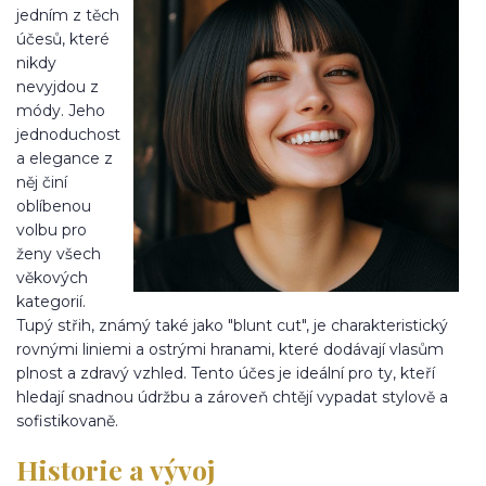
jedním z těch
účesů, které
nikdy
nevyjdou z
módy. Jeho
jednoduchost
a elegance z
něj činí
oblíbenou
volbu pro
ženy všech
věkových
kategorií.
Tupý střih, známý také jako "blunt cut", je charakteristický
rovnými liniemi a ostrými hranami, které dodávají vlasům
plnost a zdravý vzhled. Tento účes je ideální pro ty, kteří
hledají snadnou údržbu a zároveň chtějí vypadat stylově a
sofistikovaně.
Historie a vývoj