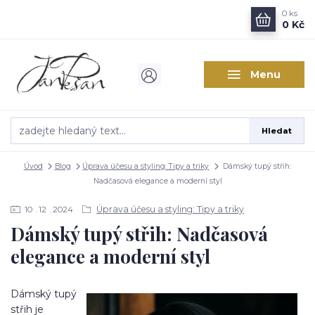
0
ks
0 Kč
Menu
Hledat
Úvod
Blog
Úprava účesu a styling: Tipy a triky
Dámský tupý střih:
Nadčasová elegance a moderní styl
Úprava účesu a styling: Tipy a triky
10
12
2024
Dámský tupý střih: Nadčasová
elegance a moderní styl
Dámský tupý
střih je