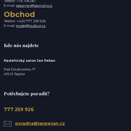
Telefon: 776 706 067
E-mail:
pesanjan@seznam.cz
Obchod
Telefon: +420 777 259 926
E-mail:
prodej@outbug.cz
Kde nás najdete
Kadeřnický salon Jan Pešan
Pod Doubravkou 17
415 01 Teplice
Potřebujete poradit?
777 259 926
poradna@janpesan.cz