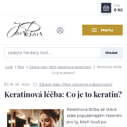
0
ks
0 Kč
Menu
Hledat
Úvod
Blog
Zdravé vlasy: Péče, prevence a doporučení
Keratinová léčba:
Co je to keratin?
Zdravé vlasy: Péče, prevence a doporučení
18
06
2024
Keratinová léčba: Co je to keratin?
Keratinová léčba se stává
stále populárnějším řešením
pro ty, kteří touží po