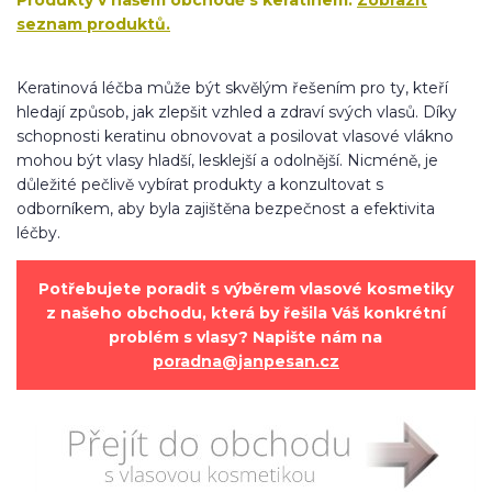
seznam produktů.
Keratinová léčba může být skvělým řešením pro ty, kteří
hledají způsob, jak zlepšit vzhled a zdraví svých vlasů. Díky
schopnosti keratinu obnovovat a posilovat vlasové vlákno
mohou být vlasy hladší, lesklejší a odolnější. Nicméně, je
důležité pečlivě vybírat produkty a konzultovat s
odborníkem, aby byla zajištěna bezpečnost a efektivita
léčby.
Potřebujete poradit s výběrem vlasové kosmetiky
z našeho obchodu, která by řešila Váš konkrétní
problém s vlasy? Napište nám na
poradna@janpesan.cz