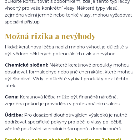
důležité konzultovat s odborníkem, zda je tento typ léčby
vhodný pro vaše konkrétní vlasy. Některé typy vlasů,
zejména velmi jemné nebo tenké vlasy, mohou vyžadovat
speciální přístup.
Možná rizika a nevýhody
I když keratinová léčba nabízí mnoho výhod, je důležité si
být vědom některých potenciálních rizik a nevýhod:
Chemické složení:
Některé keratinové produkty mohou
obsahovat formaldehyd nebo jiné chemikálie, které mohou
být škodlivé. Vždy je důležité vybírat produkty bez těchto
látek.
Cena:
Keratinová léčba může být finančně náročná,
zejména pokud je prováděna v profesionálním salonu.
Údržba:
Pro dosažení dlouhotrvajících výsledků je nutné
dodržovat specifické pokyny pro péči o vlasy po léčbě,
včetně používání speciálních šamponů a kondicionérů.
Produkty v našem obchodě s keratinem:
Zobrazit