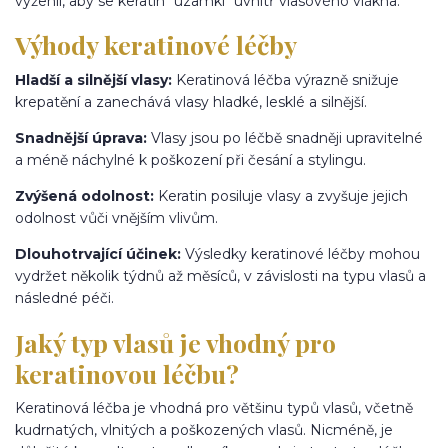
vyžehlí, aby se keratin "uzamkl" uvnitř vlasového vlákna.
Výhody keratinové léčby
Hladší a silnější vlasy:
Keratinová léčba výrazně snižuje
krepatění a zanechává vlasy hladké, lesklé a silnější.
Snadnější úprava:
Vlasy jsou po léčbě snadněji upravitelné
a méně náchylné k poškození při česání a stylingu.
Zvýšená odolnost:
Keratin posiluje vlasy a zvyšuje jejich
odolnost vůči vnějším vlivům.
Dlouhotrvající účinek:
Výsledky keratinové léčby mohou
vydržet několik týdnů až měsíců, v závislosti na typu vlasů a
následné péči.
Jaký typ vlasů je vhodný pro
keratinovou léčbu?
Keratinová léčba je vhodná pro většinu typů vlasů, včetně
kudrnatých, vlnitých a poškozených vlasů. Nicméně, je