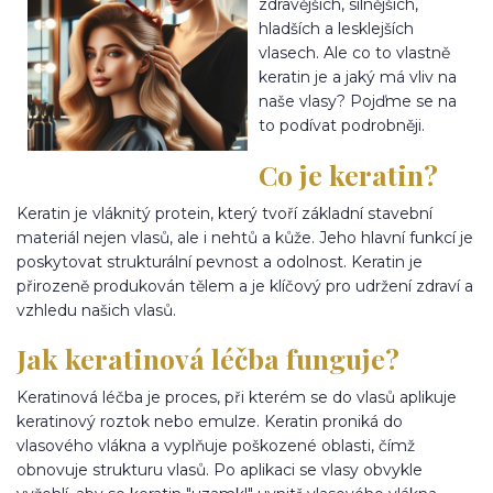
zdravějších, silnějších,
hladších a lesklejších
vlasech. Ale co to vlastně
keratin je a jaký má vliv na
naše vlasy? Pojďme se na
to podívat podrobněji.
Co je keratin?
Keratin je vláknitý protein, který tvoří základní stavební
materiál nejen vlasů, ale i nehtů a kůže. Jeho hlavní funkcí je
poskytovat strukturální pevnost a odolnost. Keratin je
přirozeně produkován tělem a je klíčový pro udržení zdraví a
vzhledu našich vlasů.
Jak keratinová léčba funguje?
Keratinová léčba je proces, při kterém se do vlasů aplikuje
keratinový roztok nebo emulze. Keratin proniká do
vlasového vlákna a vyplňuje poškozené oblasti, čímž
obnovuje strukturu vlasů. Po aplikaci se vlasy obvykle