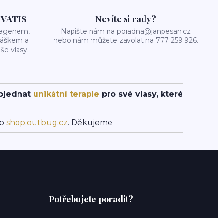
OVATIS
Nevíte si rady?
olagenem,
Napište nám na poradna@janpesan.cz
ráškem a
nebo nám můžete zavolat na 777 259 926.
še vlasy.
objednat
unikátní terapie
pro své vlasy, které
op
shop.outbug.cz
. Děkujeme
Potřebujete poradit?