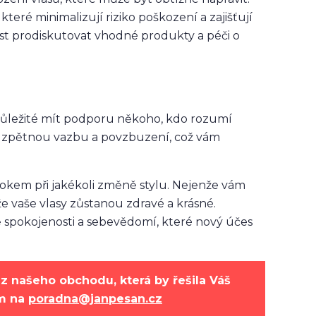
teré minimalizují riziko poškození a zajišťují
ost prodiskutovat vhodné produkty a péči o
důležité mít podporu někoho, kdo rozumí
 zpětnou vazbu a povzbuzení, což vám
rokem při jakékoli změně stylu. Nejenže vám
e vaše vlasy zůstanou zdravé a krásné.
ě spokojenosti a sebevědomí, které nový účes
z našeho obchodu, která by řešila Váš
ám na
poradna@janpesan.cz