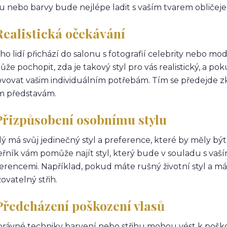
hu nebo barvy bude nejlépe ladit s vaším tvarem obličeje
Realistická očekávání
o lidí přichází do salonu s fotografií celebrity nebo mode
že pochopit, zda je takový styl pro vás realistický, a p
vovat vašim individuálním potřebám. Tím se předejde z
m představám.
 Přizpůsobení osobnímu stylu
ý má svůj jedinečný styl a preference, které by měly b
řník vám pomůže najít styl, který bude v souladu s vaší
erencemi. Například, pokud máte rušný životní styl a m
ovatelný střih.
 Předcházení poškození vlasů
rávné techniky barvení nebo střihu mohou vést k poškoz