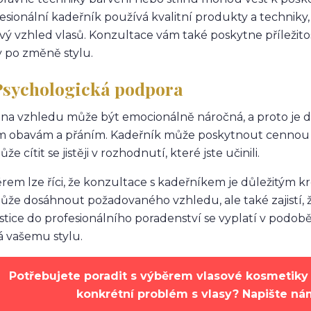
esionální kadeřník používá kvalitní produkty a techniky, k
vý vzhled vlasů. Konzultace vám také poskytne příležit
y po změně stylu.
 Psychologická podpora
a vzhledu může být emocionálně náročná, a proto je 
m obavám a přáním. Kadeřník může poskytnout cennou
e cítit se jistěji v rozhodnutí, které jste učinili.
rem lze říci, že konzultace s kadeřníkem je důležitým k
že dosáhnout požadovaného vzhledu, ale také zajistí, ž
stice do profesionálního poradenství se vyplatí v podob
 vašemu stylu.
Potřebujete poradit s výběrem vlasové kosmetiky 
konkrétní problém s vlasy? Napište n