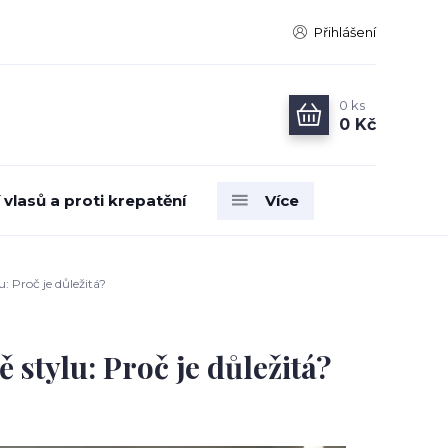
Přihlášení
0
ks
0 Kč
vlasů a proti krepatění
Více
 Proč je důležitá?
stylu: Proč je důležitá?