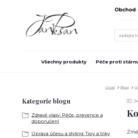
Obchod
Všechny produkty
Péče proti stárnu
Úvod
Blog
Ú
Kategorie blogu
2
Ko
Zdravé vlasy: Péče, prevence a
doporučení
Změn
Úprava účesu a styling: Tipy a triky