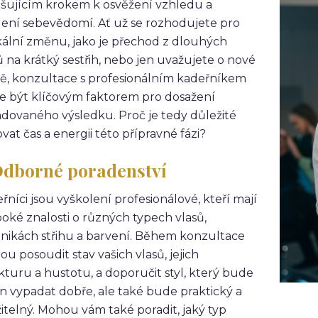
šujícím krokem k osvěžení vzhledu a
lení sebevědomí. Ať už se rozhodujete pro
kální změnu, jako je přechod z dlouhých
ů na krátký sestřih, nebo jen uvažujete o nové
ě, konzultace s profesionálním kadeřníkem
 být klíčovým faktorem pro dosažení
dovaného výsledku. Proč je tedy důležité
vat čas a energii této přípravné fázi?
 Odborné poradenství
řníci jsou vyškolení profesionálové, kteří mají
oké znalosti o různých typech vlasů,
nikách střihu a barvení. Během konzultace
u posoudit stav vašich vlasů, jejich
kturu a hustotu, a doporučit styl, který bude
n vypadat dobře, ale také bude praktický a
itelný. Mohou vám také poradit, jaký typ