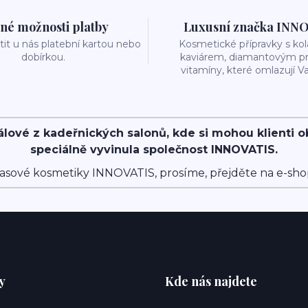
né možnosti platby
Luxusní značka INN
it u nás platební kartou nebo
Kosmetické přípravky s k
dobírkou.
kaviárem, diamantovým p
vitamíny, které omlazují Va
álové z kadeřnických salonů, kde si mohou klienti 
speciálně vyvinula společnost INNOVATIS.
asové kosmetiky INNOVATIS, prosíme, přejděte na e-sh
y
Kde nás najdete