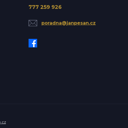
777 259 926
poradna@janpesan.cz
.cz