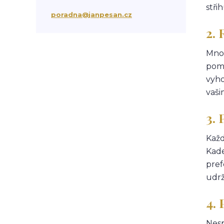
stři
suchá vlasová péče
třepění vlasů
poradna@janpesan.cz
chemicky poškozené vlasy
2. 
krepatění vlasů
antikoncepce a padání vlasů
Mnoh
chemoterapie
antibiotika
kortikoidy
pomů
objem vlasů
správné česání vlasů
vyho
podpora růstu vlasů
stárnutí vlasů
vaši
kondicionér
masáž hlavy
mytí vlasů
blond vlasy
kudrnaté vlasy
3.
Ztráta a obnova lesku vlasů
mastné vlasy
UV záření
Každ
Mořská voda
Chlor z bazénu
Kade
domácí péče o vlasy
pref
ionizace při fénování
udrž
4.
Nesp