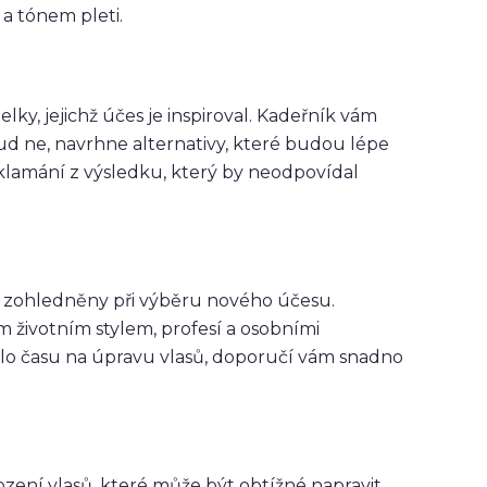
 a tónem pleti.
lky, jejichž účes je inspiroval. Kadeřník vám
okud ne, navrhne alternativy, které budou lépe
klamání z výsledku, který by neodpovídal
ýt zohledněny při výběru nového účesu.
m životním stylem, profesí a osobními
álo času na úpravu vlasů, doporučí vám snadno
ení vlasů, které může být obtížné napravit.