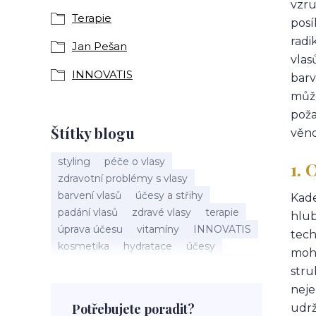
vzru
Terapie
posí
radi
Jan Pešan
vlas
INNOVATIS
barv
může
poža
Štítky blogu
věno
styling
péče o vlasy
1.
zdravotní problémy s vlasy
barvení vlasů
účesy a střihy
Kade
padání vlasů
zdravé vlasy
terapie
hlub
úprava účesu
vitamíny
INNOVATIS
tech
kosmetika
hydratace
účesy
moho
pokožka hlavy
příčesky
kadeřnictví
stru
baleáž
tonovač
přeliv
neje
permanentní barva
suché vlasy
Potřebujete poradit?
udrž
Jan Pešan
složení
uv ochrana