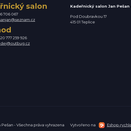
řnický salon
Kadeřnický salon Jan Pešan
76 706 067
Pod Doubravkou 17
sanjan@seznam.cz
415 01 Teplice
hod
420 777 259 926
odej@outbug.cz
n Pešan - Všechna práva vyhrazena
Vytvořeno na
Eshop-rychle