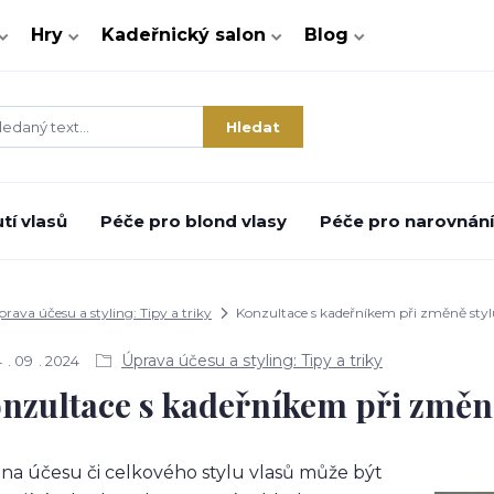
Hry
Kadeřnický salon
Blog
Hledat
tí vlasů
Péče pro blond vlasy
Péče pro narovnání 
prava účesu a styling: Tipy a triky
Konzultace s kadeřníkem při změně stylu:
Úprava účesu a styling: Tipy a triky
4
09
2024
nzultace s kadeřníkem při změně 
a účesu či celkového stylu vlasů může být