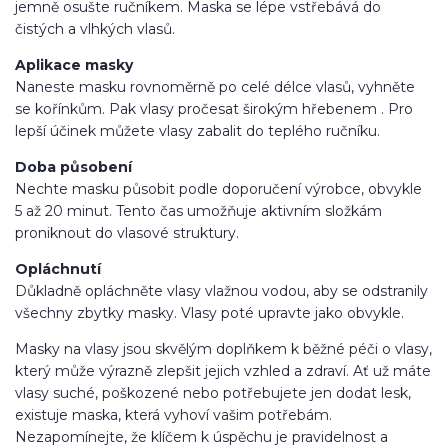
jemně osušte ručníkem. Maska se lépe vstřebává do
čistých a vlhkých vlasů.
Aplikace masky
Naneste masku rovnoměrně po celé délce vlasů, vyhněte
se kořínkům. Pak vlasy pročesat širokým hřebenem . Pro
lepší účinek můžete vlasy zabalit do teplého ručníku.
Doba působení
Nechte masku působit podle doporučení výrobce, obvykle
5 až 20 minut. Tento čas umožňuje aktivním složkám
proniknout do vlasové struktury.
Opláchnutí
Důkladně opláchněte vlasy vlažnou vodou, aby se odstranily
všechny zbytky masky. Vlasy poté upravte jako obvykle.
Masky na vlasy jsou skvělým doplňkem k běžné péči o vlasy,
který může výrazně zlepšit jejich vzhled a zdraví. Ať už máte
vlasy suché, poškozené nebo potřebujete jen dodat lesk,
existuje maska, která vyhoví vašim potřebám.
Nezapomínejte, že klíčem k úspěchu je pravidelnost a