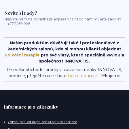
Nevíte si rady?
Napište nám na poradna@janpesan.cz nebo nám můžete zavolat
na 777 259 926.
Našim produktům důvěřují také i profesionálové z
kadeřnických salonů, kde si mohou klienti objednat
unikátní terapie
pro své vlasy, které speciálně vyvinula
společnost INNOVATIS.
Pro velkoobchodní prodej vlasové kosmetiky INNOVATIS,
prosíme, přejděte na e-shop
shop.outbug.cz
. Děkujeme
Informace pro zákazníky
Odstoupení od kupní smlouvy a reklamace