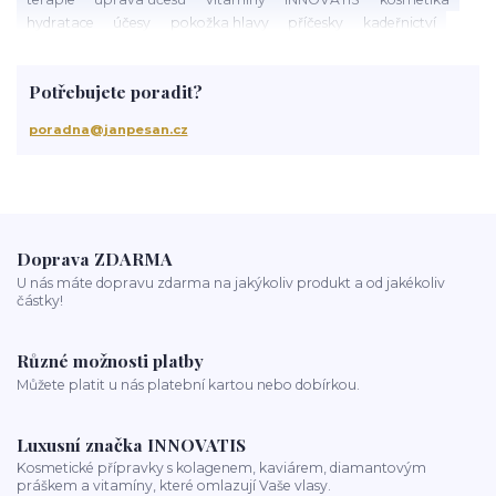
hydratace
účesy
pokožka hlavy
příčesky
kadeřnictví
baleáž
tonovač
přeliv
permanentní barva
suché vlasy
Jan Pešan
složení
uv ochrana
suchá vlasová péče
Potřebujete poradit?
třepění vlasů
chemicky poškozené vlasy
krepatění vlasů
antikoncepce a padání vlasů
chemoterapie
antibiotika
poradna@janpesan.cz
kortikoidy
objem vlasů
správné česání vlasů
podpora růstu vlasů
stárnutí vlasů
kondicionér
masáž hlavy
mytí vlasů
blond vlasy
kudrnaté vlasy
Ztráta a obnova lesku vlasů
mastné vlasy
UV záření
Mořská voda
Chlor z bazénu
domácí péče o vlasy
ionizace při fénování
Doprava ZDARMA
U nás máte dopravu zdarma na jakýkoliv produkt a od jakékoliv
částky!
Různé možnosti platby
Můžete platit u nás platební kartou nebo dobírkou.
Luxusní značka INNOVATIS
Kosmetické přípravky s kolagenem, kaviárem, diamantovým
práškem a vitamíny, které omlazují Vaše vlasy.