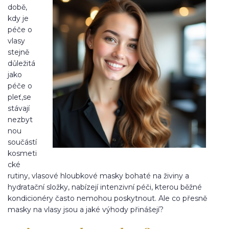
době,
kdy je
péče o
vlasy
stejně
důležitá
jako
péče o
pleť,se
stávají
nezbyt
nou
součástí
kosmeti
cké
rutiny, vlasové hloubkové masky bohaté na živiny a
hydratační složky, nabízejí intenzivní péči, kterou běžné
kondicionéry často nemohou poskytnout. Ale co přesně
masky na vlasy jsou a jaké výhody přinášejí?