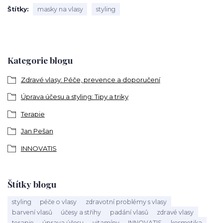
Štítky
masky na vlasy
styling
Kategorie blogu
Zdravé vlasy: Péče, prevence a doporučení
Úprava účesu a styling: Tipy a triky
Terapie
Jan Pešan
INNOVATIS
Štítky blogu
styling
péče o vlasy
zdravotní problémy s vlasy
barvení vlasů
účesy a střihy
padání vlasů
zdravé vlasy
terapie
úprava účesu
vitamíny
INNOVATIS
kosmetika