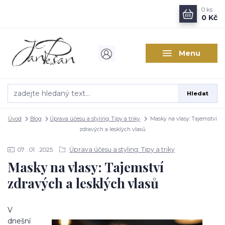
0
ks
0 Kč
Menu
Hledat
Úvod
Blog
Úprava účesu a styling: Tipy a triky
Masky na vlasy: Tajemství
zdravých a lesklých vlasů
Úprava účesu a styling: Tipy a triky
07
01
2025
Masky na vlasy: Tajemství
zdravých a lesklých vlasů
V
dnešní