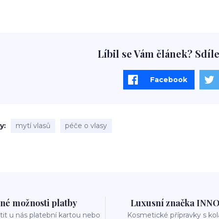
Líbil se Vám článek? Sdíle
Facebook
ky
mytí vlasů
péče o vlasy
né možnosti platby
Luxusní značka INN
it u nás platební kartou nebo
Kosmetické přípravky s k