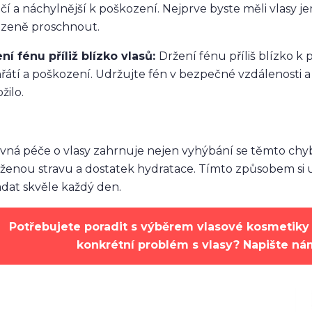
čí a náchylnější k poškození. Nejprve byste měli vlasy 
ozeně proschnout.
ní fénu příliž blízko vlasů:
Držení fénu příliš blízko 
řátí a poškození. Udržujte fén v bezpečné vzdálenosti 
žilo.
vná péče o vlasy zahrnuje nejen vyhýbání se těmto chyb
ženou stravu a dostatek hydratace. Tímto způsobem si udr
dat skvěle každý den.
Potřebujete poradit s výběrem vlasové kosmetiky 
konkrétní problém s vlasy? Napište n