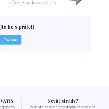
jte ho s přáteli
Twitter
OVATIS
Nevíte si rady?
olagenem,
Napište nám na poradna@janpesan.cz