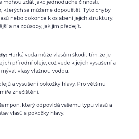
se mohou zdát jako jednoduché činnosti,
b, kterých se můžeme dopouštět. Tyto chyby
asů nebo dokonce k oslabení jejich struktury.
jší a na způsoby, jak jim předejít.
dy:
Horká voda může vlasům škodit tím, že je
jich přírodní oleje, což vede k jejich vysušení a
umývat vlasy vlažnou vodou.
lejů a vysušení pokožky hlavy. Pro většinu
míře znečištění.
t šampon, který odpovídá vašemu typu vlasů a
av vlasů a pokožky hlavy.