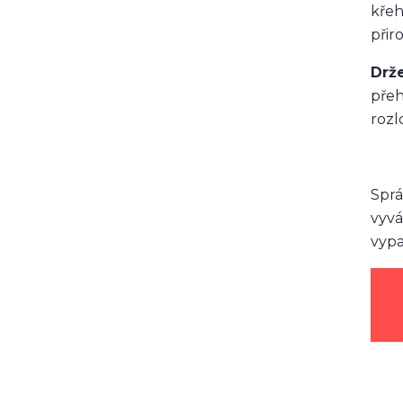
křeh
přir
Drže
přeh
rozlo
Sprá
vyvá
vypa