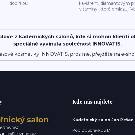
dobírkou.
kaviárem, diamantovým p
vitamíny, které omlazují Va
álové z kadeřnických salonů, kde si mohou klienti 
speciálně vyvinula společnost INNOVATIS.
asové kosmetiky INNOVATIS, prosíme, přejděte na e-sh
y
Kde nás najdete
řnický salon
Kadeřnický salon Jan Pešan
76 706 067
Pod Doubravkou 17
sanjan@seznam.cz