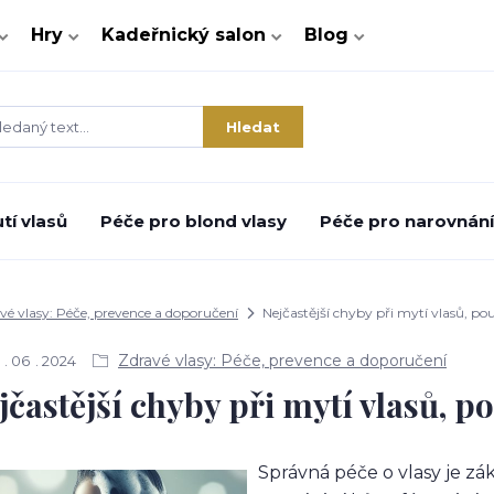
Hry
Kadeřnický salon
Blog
Hledat
tí vlasů
Péče pro blond vlasy
Péče pro narovnání 
vé vlasy: Péče, prevence a doporučení
Nejčastější chyby při mytí vlasů, po
Zdravé vlasy: Péče, prevence a doporučení
06
2024
jčastější chyby při mytí vlasů, p
Správná péče o vlasy je zák