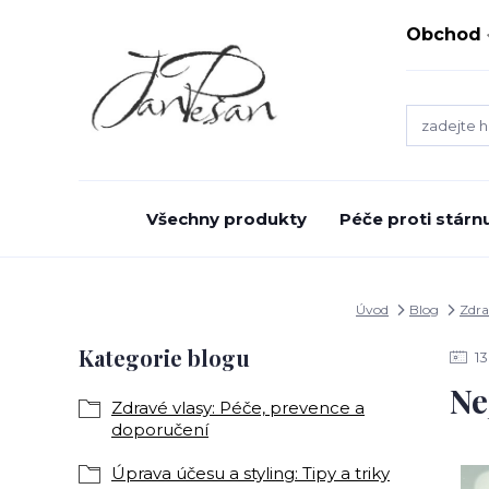
Obchod
Všechny produkty
Péče proti stárnu
Úvod
Blog
Zdra
Kategorie blogu
13
Ne
Zdravé vlasy: Péče, prevence a
doporučení
Úprava účesu a styling: Tipy a triky