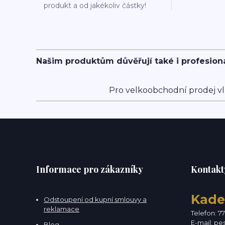
produkt a od jakékoliv částky!
Našim produktům důvěřují také i profesion
Pro velkoobchodní prodej vl
Informace pro zákazníky
Kontakt
Kade
Odstoupení od kupní smlouvy a
reklamace
Telefon: 7
E-mail:
pe
Blog