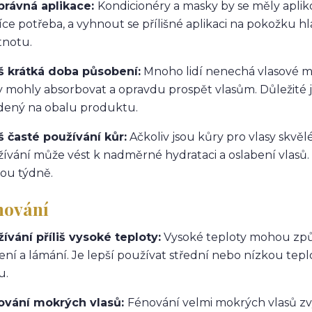
právná aplikace:
Kondicionéry a masky by se měly aplik
íce potřeba, a vyhnout se přílišné aplikaci na pokožku hl
tnotu.
iš krátká doba působení:
Mnoho lidí nenechá vlasové m
y mohly absorbovat a opravdu prospět vlasům. Důležité
ený na obalu produktu.
iš časté používání kůr:
Ačkoliv jsou kůry pro vlasy skvělé p
ívání může vést k nadměrné hydrataci a oslabení vlasů.
ou týdně.
nování
ívání příliš vysoké teploty:
Vysoké teploty mohou způs
ení a lámání. Je lepší používat střední nebo nízkou tep
u.
ování mokrých vlasů:
Fénování velmi mokrých vlasů zvy