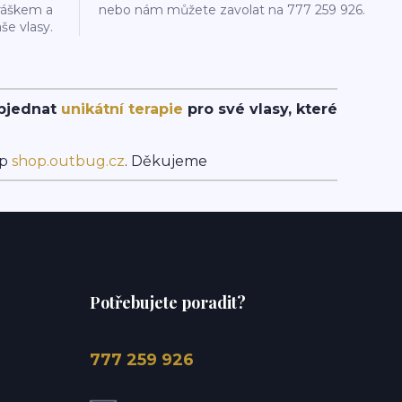
ráškem a
nebo nám můžete zavolat na 777 259 926.
še vlasy.
objednat
unikátní terapie
pro své vlasy, které
op
shop.outbug.cz
. Děkujeme
Potřebujete poradit?
777 259 926