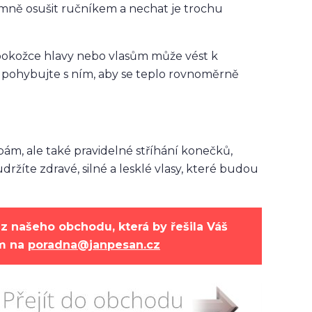
jemně osušit ručníkem a nechat je trochu
k pokožce hlavy nebo vlasům může vést k
a pohybujte s ním, aby se teplo rovnoměrně
ám, ale také pravidelné stříhání konečků,
žíte zdravé, silné a lesklé vlasy, které budou
z našeho obchodu, která by řešila Váš
ám na
poradna@janpesan.cz