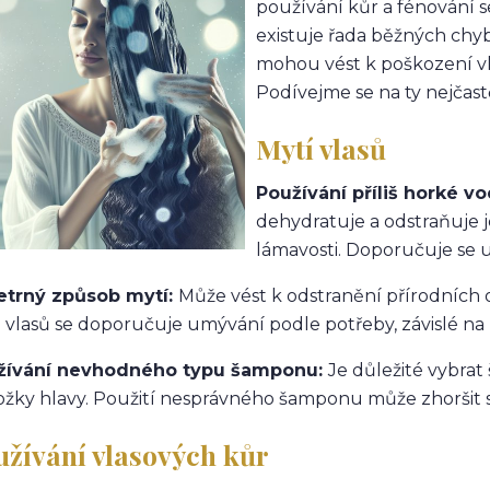
používání kůr a fénování 
existuje řada běžných chy
mohou vést k poškození vl
Podívejme se na ty nejčastě
Mytí vlasů
Používání příliš horké vo
dehydratuje a odstraňuje je
lámavosti. Doporučuje se 
etrný způsob mytí:
Může vést k odstranění přírodních o
 vlasů se doporučuje umývání podle potřeby, závislé na 
žívání nevhodného typu šamponu:
Je důležité vybra
žky hlavy. Použití nesprávného šamponu může zhoršit st
užívání vlasových kůr