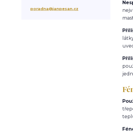
Nes
suchá vlasová péče
třepění vlasů
poradna@janpesan.cz
nejv
chemicky poškozené vlasy
mas
krepatění vlasů
antikoncepce a padání vlasů
Příl
chemoterapie
antibiotika
kortikoidy
látk
objem vlasů
správné česání vlasů
uved
podpora růstu vlasů
stárnutí vlasů
kondicionér
masáž hlavy
mytí vlasů
Příl
blond vlasy
kudrnaté vlasy
použ
Ztráta a obnova lesku vlasů
jedn
mastné vlasy
UV záření
Mořská voda
Chlor z bazénu
Fé
domácí péče o vlasy
ionizace při fénování
Použ
třep
tepl
Fén