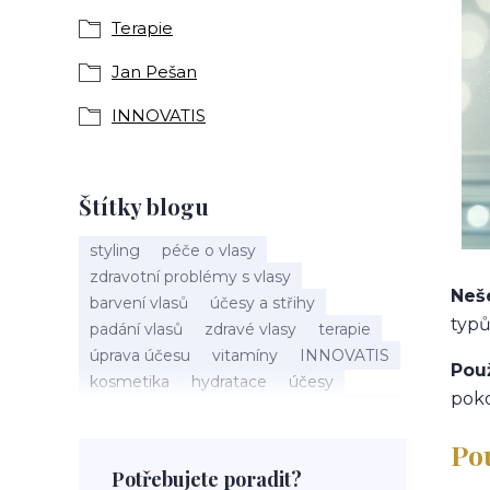
Terapie
Jan Pešan
INNOVATIS
Štítky blogu
styling
péče o vlasy
zdravotní problémy s vlasy
Neš
barvení vlasů
účesy a střihy
typů
padání vlasů
zdravé vlasy
terapie
úprava účesu
vitamíny
INNOVATIS
Pou
kosmetika
hydratace
účesy
poko
pokožka hlavy
příčesky
kadeřnictví
baleáž
tonovač
přeliv
Po
permanentní barva
suché vlasy
Potřebujete poradit?
Jan Pešan
složení
uv ochrana