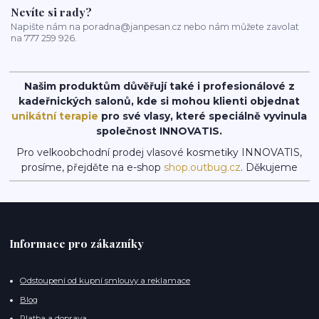
Nevíte si rady?
Napište nám na poradna@janpesan.cz nebo nám můžete zavolat
na 777 259 926.
Našim produktům důvěřují také i profesionálové z
kadeřnických salonů, kde si mohou klienti objednat
unikátní terapie
pro své vlasy, které speciálně vyvinula
společnost INNOVATIS.
Pro velkoobchodní prodej vlasové kosmetiky INNOVATIS,
prosíme, přejděte na e-shop
shop.outbug.cz
. Děkujeme
Informace pro zákazníky
Odstoupení od kupní smlouvy a reklamace
Blog
Platba a doprava