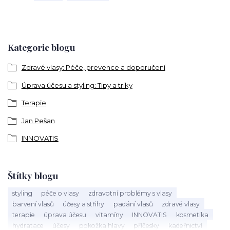
Kategorie blogu
Zdravé vlasy: Péče, prevence a doporučení
Úprava účesu a styling: Tipy a triky
Terapie
Jan Pešan
INNOVATIS
Štítky blogu
styling
péče o vlasy
zdravotní problémy s vlasy
barvení vlasů
účesy a střihy
padání vlasů
zdravé vlasy
terapie
úprava účesu
vitamíny
INNOVATIS
kosmetika
hydratace
účesy
pokožka hlavy
příčesky
kadeřnictví