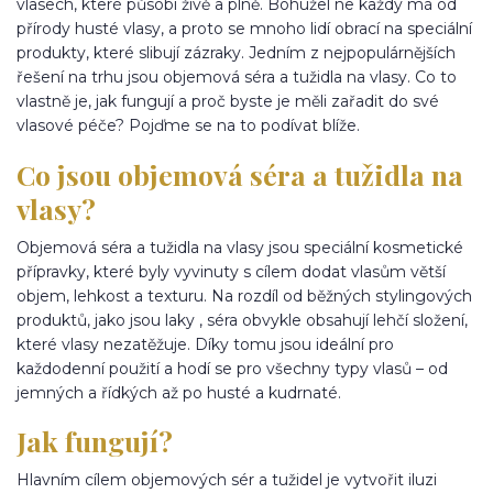
vlasech, které působí živě a plně. Bohužel ne každý má od
přírody husté vlasy, a proto se mnoho lidí obrací na speciální
produkty, které slibují zázraky. Jedním z nejpopulárnějších
řešení na trhu jsou objemová séra a tužidla na vlasy. Co to
vlastně je, jak fungují a proč byste je měli zařadit do své
vlasové péče? Pojďme se na to podívat blíže.
Co jsou objemová séra a tužidla na
vlasy?
Objemová séra a tužidla na vlasy jsou speciální kosmetické
přípravky, které byly vyvinuty s cílem dodat vlasům větší
objem, lehkost a texturu. Na rozdíl od běžných stylingových
produktů, jako jsou laky , séra obvykle obsahují lehčí složení,
které vlasy nezatěžuje. Díky tomu jsou ideální pro
každodenní použití a hodí se pro všechny typy vlasů – od
jemných a řídkých až po husté a kudrnaté.
Jak fungují?
Hlavním cílem objemových sér a tužidel je vytvořit iluzi