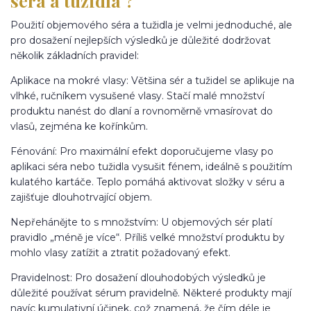
séra a tužidla ?
Použití objemového séra a tužidla je velmi jednoduché, ale
pro dosažení nejlepších výsledků je důležité dodržovat
několik základních pravidel:
Aplikace na mokré vlasy: Většina sér a tužidel se aplikuje na
vlhké, ručníkem vysušené vlasy. Stačí malé množství
produktu nanést do dlaní a rovnoměrně vmasírovat do
vlasů, zejména ke kořínkům.
Fénování: Pro maximální efekt doporučujeme vlasy po
aplikaci séra nebo tužidla vysušit fénem, ideálně s použitím
kulatého kartáče. Teplo pomáhá aktivovat složky v séru a
zajišťuje dlouhotrvající objem.
Nepřehánějte to s množstvím: U objemových sér platí
pravidlo „méně je více“. Příliš velké množství produktu by
mohlo vlasy zatížit a ztratit požadovaný efekt.
Pravidelnost: Pro dosažení dlouhodobých výsledků je
důležité používat sérum pravidelně. Některé produkty mají
navíc kumulativní účinek, což znamená, že čím déle je