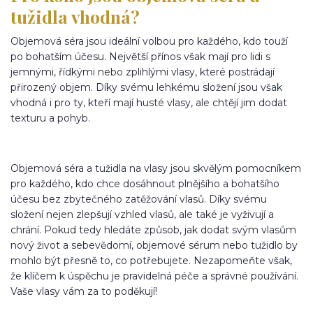
tužidla vhodná?
Objemová séra jsou ideální volbou pro každého, kdo touží
po bohatším účesu. Největší přínos však mají pro lidi s
jemnými, řídkými nebo zplihlými vlasy, které postrádají
přirozený objem. Díky svému lehkému složení jsou však
vhodná i pro ty, kteří mají husté vlasy, ale chtějí jim dodat
texturu a pohyb.
Objemová séra a tužidla na vlasy jsou skvělým pomocníkem
pro každého, kdo chce dosáhnout plnějšího a bohatšího
účesu bez zbytečného zatěžování vlasů. Díky svému
složení nejen zlepšují vzhled vlasů, ale také je vyživují a
chrání. Pokud tedy hledáte způsob, jak dodat svým vlasům
nový život a sebevědomí, objemové sérum nebo tužidlo by
mohlo být přesně to, co potřebujete. Nezapomeňte však,
že klíčem k úspěchu je pravidelná péče a správné používání.
Vaše vlasy vám za to poděkují!