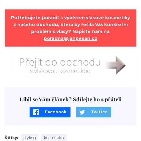
Potřebujete poradit s výběrem vlasové kosmetiky
z našeho obchodu, která by řešila Váš konkrétní
problém s vlasy? Napište nám na
poradna@janpesan.cz
Líbil se Vám článek? Sdílejte ho s přáteli
Facebook
Twitter
Štítky
styling
kosmetika