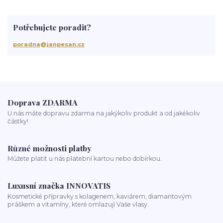
baleáž
tonovač
přeliv
permanentní barva
suché vlasy
Jan Pešan
složení
uv ochrana
suchá vlasová péče
Potřebujete poradit?
třepění vlasů
chemicky poškozené vlasy
krepatění vlasů
antikoncepce a padání vlasů
chemoterapie
antibiotika
poradna@janpesan.cz
kortikoidy
objem vlasů
správné česání vlasů
podpora růstu vlasů
stárnutí vlasů
kondicionér
masáž hlavy
mytí vlasů
blond vlasy
kudrnaté vlasy
Ztráta a obnova lesku vlasů
mastné vlasy
UV záření
Mořská voda
Chlor z bazénu
domácí péče o vlasy
ionizace při fénování
Doprava ZDARMA
U nás máte dopravu zdarma na jakýkoliv produkt a od jakékoliv
částky!
Různé možnosti platby
Můžete platit u nás platební kartou nebo dobírkou.
Luxusní značka INNOVATIS
Kosmetické přípravky s kolagenem, kaviárem, diamantovým
práškem a vitamíny, které omlazují Vaše vlasy.