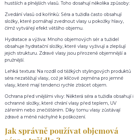
hustších a plnějších vlasů. Toho dosahují několika způsoby:
Zvedání vlasů od kořínků: Séra a tužidla často obsahují
složky, které pomáhají zvednout vlasy u pokožky hlavy,
čímž vytvářejí efekt většího objemu.
Hydratace a výživa: Mnoho objemových sér a tužidel
obsahuje hydratační složky, které vlasy vyživují a zlepšují
jejich strukturu. Zdravé vlasy jsou přirozeně objemnější a
pružnější.
Lehká textura: Na rozdíl od těžkých stylingových produktů
séra nezatěžují vlasy, což je klíčové zejména pro jemné
vlasy, které mají tendenci rychle ztrácet objem.
Ochrana před vnějšími vlivy: Některá séra a tužidla obsahují i
ochranné složky, které chrání vlasy před teplem, UV
zářením nebo znečištěním. Díky tomu vlasy zůstávají
zdravé a méně náchylné k poškození.
Jak správně používat objemová