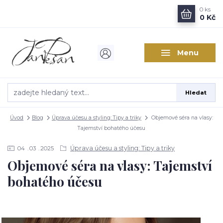
0
ks
0 Kč
Menu
Hledat
Úvod
Blog
Úprava účesu a styling: Tipy a triky
Objemové séra na vlasy:
Tajemství bohatého účesu
Úprava účesu a styling: Tipy a triky
04
03
2025
Objemové séra na vlasy: Tajemství
bohatého účesu