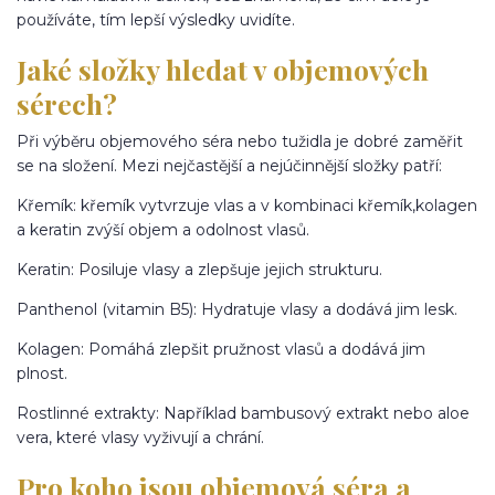
používáte, tím lepší výsledky uvidíte.
Jaké složky hledat v objemových
sérech?
Při výběru objemového séra nebo tužidla je dobré zaměřit
se na složení. Mezi nejčastější a nejúčinnější složky patří:
Křemík: křemík vytvrzuje vlas a v kombinaci křemík,kolagen
a keratin zvýší objem a odolnost vlasů.
Keratin: Posiluje vlasy a zlepšuje jejich strukturu.
Panthenol (vitamin B5): Hydratuje vlasy a dodává jim lesk.
Kolagen: Pomáhá zlepšit pružnost vlasů a dodává jim
plnost.
Rostlinné extrakty: Například bambusový extrakt nebo aloe
vera, které vlasy vyživují a chrání.
Pro koho jsou objemová séra a