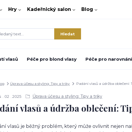
Hry
Kadeřnický salon
Blog
Hledat
tí vlasů
Péče pro blond vlasy
Péče pro narovnání 
log
Úprava účesu a styling: Tipy a triky
Padání vlasů a údržba oblečení: T
Úprava účesu a styling: Tipy a triky
4
02
2025
dání vlasů a údržba oblečení: Tip
ní vlasů je běžný problém, který může ovlivnit nejen naš