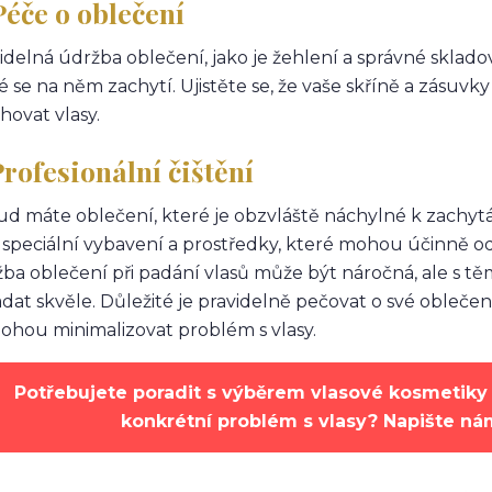
Péče o oblečení
idelná údržba oblečení, jako je žehlení a správné sklado
é se na něm zachytí. Ujistěte se, že vaše skříně a zásuvky
ahovat vlasy.
Profesionální čištění
d máte oblečení, které je obzvláště náchylné k zachytává
 speciální vybavení a prostředky, které mohou účinně odst
ba oblečení při padání vlasů může být náročná, ale s tě
dat skvěle. Důležité je pravidelně pečovat o své obleče
hou minimalizovat problém s vlasy.
Potřebujete poradit s výběrem vlasové kosmetiky 
konkrétní problém s vlasy? Napište n