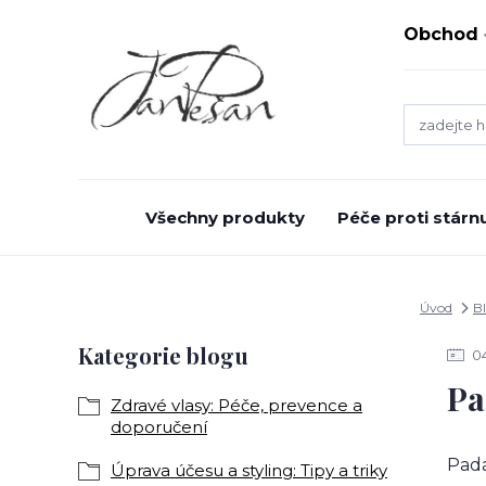
Obchod
Všechny produkty
Péče proti stárnu
Úvod
B
Kategorie blogu
0
Pa
Zdravé vlasy: Péče, prevence a
doporučení
Padá
Úprava účesu a styling: Tipy a triky