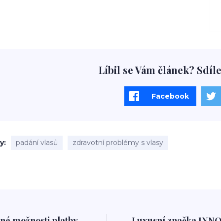
Líbil se Vám článek? Sdíle
Facebook
ky
padání vlasů
zdravotní problémy s vlasy
né možnosti platby
Luxusní značka INN