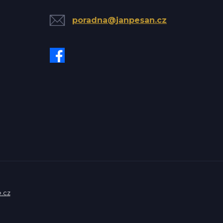
poradna@janpesan.cz
.cz