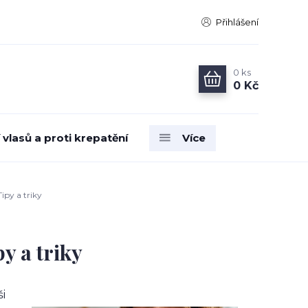
Přihlášení
0
ks
0 Kč
vlasů a proti krepatění
Více
ipy a triky
y a triky
i