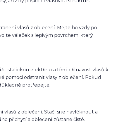
sy, aniž by poškodil vlasovou strukturu.
tranění vlasů z oblečení. Mějte ho vždy po
olte váleček s lepivým povrchem, který
it statickou elektřinu a tím i přilnavost vlasů k
aké pomoci odstranit vlasy z oblečení. Pokud
důkladně protřepejte.
lasů z oblečení. Stačí si je navléknout a
o přichytí a oblečení zůstane čisté.