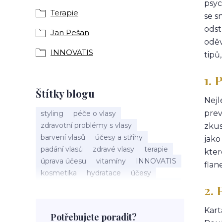
psyc
Terapie
se s
odst
Jan Pešan
oděv
INNOVATIS
tipů
1. 
Štítky blogu
Nejl
prev
styling
péče o vlasy
zdravotní problémy s vlasy
zkus
barvení vlasů
účesy a střihy
jako
padání vlasů
zdravé vlasy
terapie
kter
úprava účesu
vitamíny
INNOVATIS
flane
kosmetika
hydratace
účesy
pokožka hlavy
příčesky
kadeřnictví
2. 
baleáž
tonovač
přeliv
permanentní barva
suché vlasy
Kart
Potřebujete poradit?
Jan Pešan
složení
uv ochrana