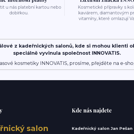
it u nás platební kartou nebo
Kosmetické přípravky s k
dobírkou.
kaviárem, diamantovým p
vitamíny, které omlazují Va
álové z kadeřnických salonů, kde si mohou klienti 
speciálně vyvinula společnost INNOVATIS.
asové kosmetiky INNOVATIS, prosíme, přejděte na e-sh
y
Kde nás najdete
řnický salon
Kadeřnický salon Jan Pešan