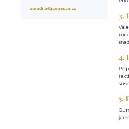
Použ
suchá vlasová péče
třepění vlasů
poradna@janpesan.cz
chemicky poškozené vlasy
3. 
krepatění vlasů
antikoncepce a padání vlasů
Vále
chemoterapie
antibiotika
kortikoidy
ruce
objem vlasů
správné česání vlasů
snad
podpora růstu vlasů
stárnutí vlasů
kondicionér
masáž hlavy
mytí vlasů
4. 
blond vlasy
kudrnaté vlasy
Ztráta a obnova lesku vlasů
Při 
mastné vlasy
UV záření
text
Mořská voda
Chlor z bazénu
suši
domácí péče o vlasy
ionizace při fénování
5.
Gumo
jemn