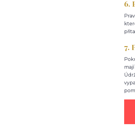
6. 
Prav
kter
přit
7. 
Poku
mají
Údrž
vypa
pomo