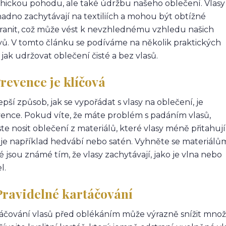
hickou pohodu, ale také údržbu našeho oblečení. Vlasy
nadno zachytávají na textiliích a mohou být obtížné
ranit, což může vést k nevzhlednému vzhledu našich
ů. V tomto článku se podíváme na několik praktických
, jak udržovat oblečení čisté a bez vlasů.
Prevence je klíčová
epší způsob, jak se vypořádat s vlasy na oblečení, je
ence. Pokud víte, že máte problém s padáním vlasů,
te nosit oblečení z materiálů, které vlasy méně přitahují
 je například hedvábí nebo satén. Vyhněte se materiálů
é jsou známé tím, že vlasy zachytávají, jako je vlna nebo
l.
Pravidelné kartáčování
áčování vlasů před oblékáním může výrazně snížit množs