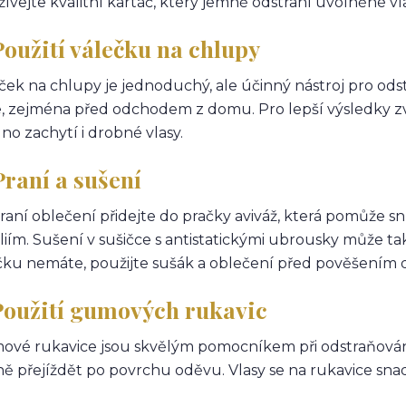
ívejte kvalitní kartáč, který jemně odstraní uvolněné vla
Použití válečku na chlupy
ček na chlupy je jednoduchý, ale účinný nástroj pro ods
, zejména před odchodem z domu. Pro lepší výsledky zv
no zachytí i drobné vlasy.
Praní a sušení
praní oblečení přidejte do pračky aviváž, která pomůže sníž
iliím. Sušení v sušičce s antistatickými ubrousky může t
čku nemáte, použijte sušák a oblečení před pověšením 
 Použití gumových rukavic
vé rukavice jsou skvělým pomocníkem při odstraňování v
ě přejíždět po povrchu oděvu. Vlasy se na rukavice snadn