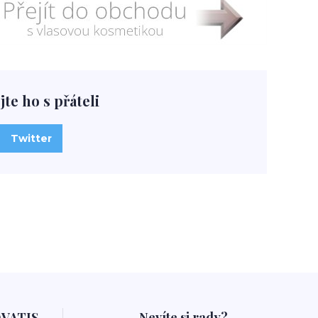
jte ho s přáteli
Twitter
OVATIS
Nevíte si rady?