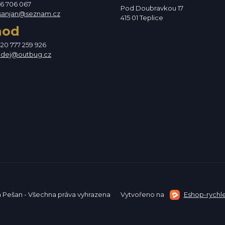
76 706 067
Pod Doubravkou 17
sanjan@seznam.cz
415 01 Teplice
hod
420 777 259 926
odej@outbug.cz
n Pešan - Všechna práva vyhrazena
Vytvořeno na
Eshop-rychle