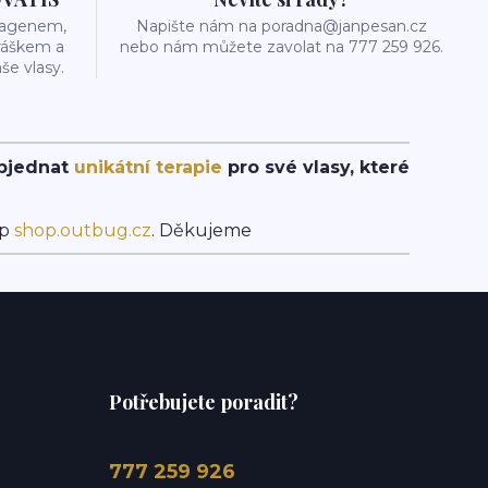
olagenem,
Napište nám na poradna@janpesan.cz
ráškem a
nebo nám můžete zavolat na 777 259 926.
še vlasy.
objednat
unikátní terapie
pro své vlasy, které
op
shop.outbug.cz
. Děkujeme
Potřebujete poradit?
777 259 926