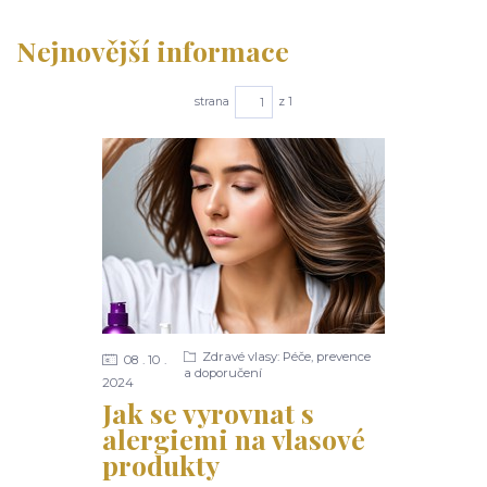
Nejnovější informace
strana
z 1
Zdravé vlasy: Péče, prevence
08
10
a doporučení
2024
Jak se vyrovnat s
alergiemi na vlasové
produkty