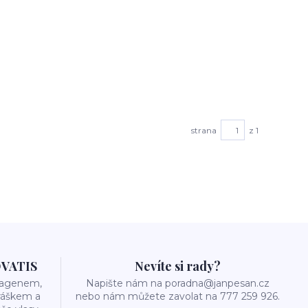
strana
z 1
OVATIS
Nevíte si rady?
olagenem,
Napište nám na poradna@janpesan.cz
ráškem a
nebo nám můžete zavolat na 777 259 926.