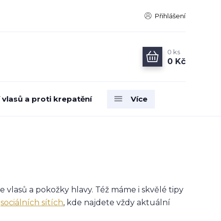
Přihlášení
0
ks
0 Kč
vlasů a proti krepatění
Více
e vlasů a pokožky hlavy. Též máme i skvělé tipy
a
sociálních sítích
, kde najdete vždy aktuální