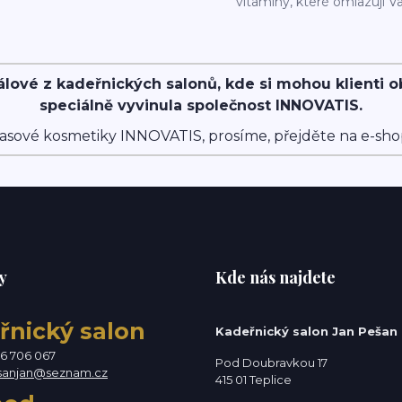
vitamíny, které omlazují Va
álové z kadeřnických salonů, kde si mohou klienti 
speciálně vyvinula společnost INNOVATIS.
asové kosmetiky INNOVATIS, prosíme, přejděte na e-sh
y
Kde nás najdete
řnický salon
Kadeřnický salon Jan Pešan
76 706 067
Pod Doubravkou 17
sanjan@seznam.cz
415 01 Teplice