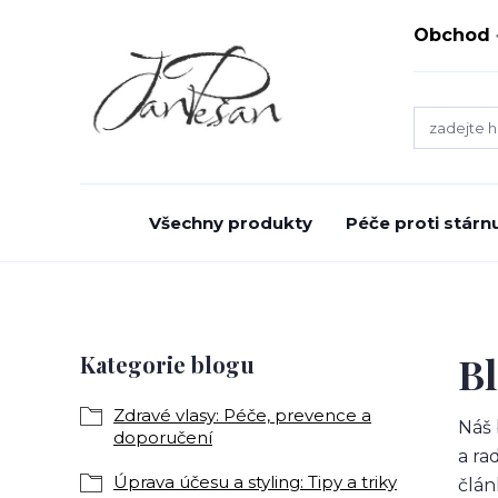
Obchod
Všechny produkty
Péče proti stárnu
B
Kategorie blogu
Zdravé vlasy: Péče, prevence a
Náš 
doporučení
a ra
Úprava účesu a styling: Tipy a triky
člán