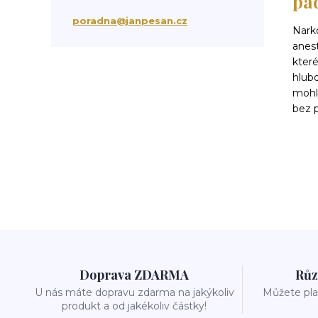
pa
suchá vlasová péče
třepění vlasů
poradna@janpesan.cz
Nark
chemicky poškozené vlasy
anest
krepatění vlasů
kter
antikoncepce a padání vlasů
hlubo
chemoterapie
antibiotika
kortikoidy
mohl
objem vlasů
správné česání vlasů
bez p
podpora růstu vlasů
stárnutí vlasů
kondicionér
masáž hlavy
mytí vlasů
blond vlasy
kudrnaté vlasy
Ztráta a obnova lesku vlasů
mastné vlasy
UV záření
Mořská voda
Chlor z bazénu
domácí péče o vlasy
ionizace při fénování
Doprava ZDARMA
Růz
U nás máte dopravu zdarma na jakýkoliv
Můžete plat
produkt a od jakékoliv částky!