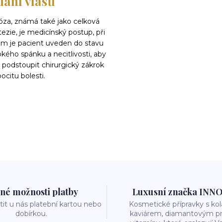
dání vlasů
óza, známá také jako celková
ezie, je medicínský postup, při
ém je pacient uveden do stavu
kého spánku a necitlivosti, aby
 podstoupit chirurgický zákrok
ocitu bolesti.
né možnosti platby
Luxusní značka INN
it u nás platební kartou nebo
Kosmetické přípravky s k
dobírkou.
kaviárem, diamantovým p