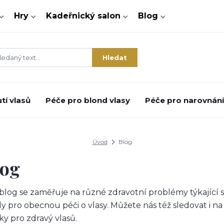
Hry
Kadeřnický salon
Blog
Hledat
tí vlasů
Péče pro blond vlasy
Péče pro narovnání 
Úvod
Blog
log
blog se zaměřuje na různé zdravotní problémy týkající s
dy pro obecnou péči o vlasy. Můžete nás též sledovat i n
ky pro zdravý vlasů.