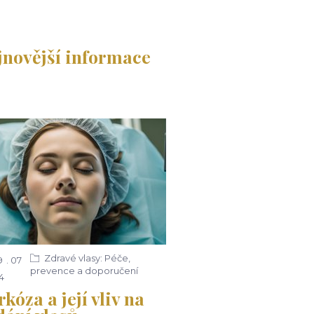
jnovější informace
Zdravé vlasy: Péče,
9
07
prevence a doporučení
4
kóza a její vliv na