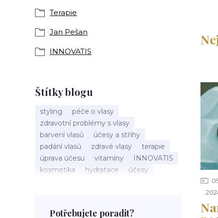
Terapie
Jan Pešan
Ne
INNOVATIS
Štítky blogu
styling
péče o vlasy
zdravotní problémy s vlasy
barvení vlasů
účesy a střihy
padání vlasů
zdravé vlasy
terapie
úprava účesu
vitamíny
INNOVATIS
kosmetika
hydratace
účesy
0
pokožka hlavy
příčesky
kadeřnictví
202
baleáž
tonovač
přeliv
Nar
permanentní barva
suché vlasy
Potřebujete poradit?
Jan Pešan
složení
uv ochrana