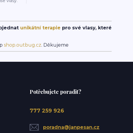
še vlasy.
objednat
unikátní terapie
pro své vlasy, které
op
shop.outbug.cz
. Děkujeme
Potřebujete poradit?
777 259 926
poradna@janpesan.cz