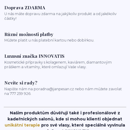
Mořská voda
Chlor z bazénu
domácí péče o vlasy
ionizace při fénování
Doprava ZDARMA
U nás máte dopravu zdarma na jakýkoliv produkt a od jakékoliv
částky!
Různé možnosti platby
Můžete platit u nás platební kartou nebo dobírkou.
Luxusní značka INNOVATIS
Kosmetické přípravky s kolagenem, kaviárem, diamantovým
práškem a vitamíny, které omlazují Vaše vlasy.
Nevíte si rady?
Napište nám na poradna@janpesan.cz nebo nám můžete zavolat
na 777 259 926.
Našim produktům důvěřují také i profesionálové z
kadeřnických salonů, kde si mohou klienti objednat
unikátní terapie
pro své vlasy, které speciálně vyvinula