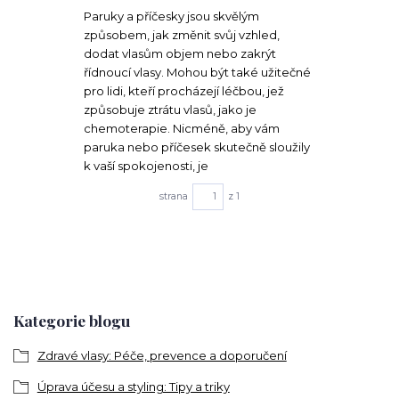
Paruky a příčesky jsou skvělým
způsobem, jak změnit svůj vzhled,
dodat vlasům objem nebo zakrýt
řídnoucí vlasy. Mohou být také užitečné
pro lidi, kteří procházejí léčbou, jež
způsobuje ztrátu vlasů, jako je
chemoterapie. Nicméně, aby vám
paruka nebo příčesek skutečně sloužily
k vaší spokojenosti, je
strana
z 1
Kategorie blogu
Zdravé vlasy: Péče, prevence a doporučení
Úprava účesu a styling: Tipy a triky