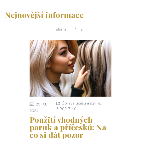
Nejnovější informace
strana
z 1
Úprava účesu a styling:
20
08
Tipy a triky
2024
Použití vhodných
paruk a příčesků: Na
co si dát pozor