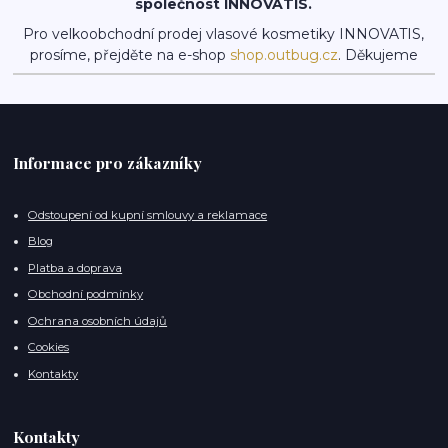
společnost INNOVATIS.
Pro velkoobchodní prodej vlasové kosmetiky INNOVATIS,
prosíme, přejděte na e-shop
shop.outbug.cz
. Děkujeme
Informace pro zákazníky
Odstoupení od kupní smlouvy a reklamace
Blog
Platba a doprava
Obchodní podmínky
Ochrana osobních údajů
Cookies
Kontakty
Kontakty