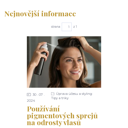
Nejnovější informace
strana
z 1
Úprava účesu a styling:
30
07
Tipy a triky
2024
Používání
pigmentových sprejů
na odrosty vlasů