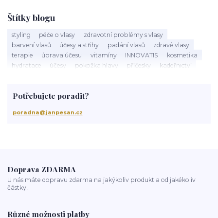
Štítky blogu
styling
péče o vlasy
zdravotní problémy s vlasy
barvení vlasů
účesy a střihy
padání vlasů
zdravé vlasy
terapie
úprava účesu
vitamíny
INNOVATIS
kosmetika
hydratace
účesy
pokožka hlavy
příčesky
kadeřnictví
baleáž
tonovač
přeliv
permanentní barva
suché vlasy
Jan Pešan
složení
uv ochrana
suchá vlasová péče
Potřebujete poradit?
třepění vlasů
chemicky poškozené vlasy
krepatění vlasů
antikoncepce a padání vlasů
chemoterapie
antibiotika
poradna@janpesan.cz
kortikoidy
objem vlasů
správné česání vlasů
podpora růstu vlasů
stárnutí vlasů
kondicionér
masáž hlavy
mytí vlasů
blond vlasy
kudrnaté vlasy
Ztráta a obnova lesku vlasů
mastné vlasy
UV záření
Mořská voda
Chlor z bazénu
domácí péče o vlasy
ionizace při fénování
Doprava ZDARMA
U nás máte dopravu zdarma na jakýkoliv produkt a od jakékoliv
částky!
Různé možnosti platby