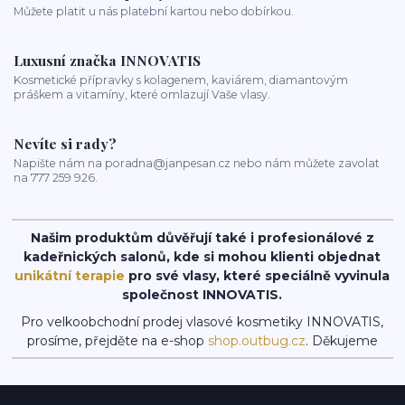
Můžete platit u nás platební kartou nebo dobírkou.
Luxusní značka INNOVATIS
Kosmetické přípravky s kolagenem, kaviárem, diamantovým
práškem a vitamíny, které omlazují Vaše vlasy.
Nevíte si rady?
Napište nám na poradna@janpesan.cz nebo nám můžete zavolat
na 777 259 926.
Našim produktům důvěřují také i profesionálové z
kadeřnických salonů, kde si mohou klienti objednat
unikátní terapie
pro své vlasy, které speciálně vyvinula
společnost INNOVATIS.
Pro velkoobchodní prodej vlasové kosmetiky INNOVATIS,
prosíme, přejděte na e-shop
shop.outbug.cz
. Děkujeme