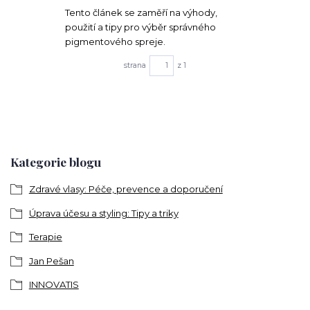
Tento článek se zaměří na výhody,
použití a tipy pro výběr správného
pigmentového spreje.
strana
z 1
Kategorie blogu
Zdravé vlasy: Péče, prevence a doporučení
Úprava účesu a styling: Tipy a triky
Terapie
Jan Pešan
INNOVATIS